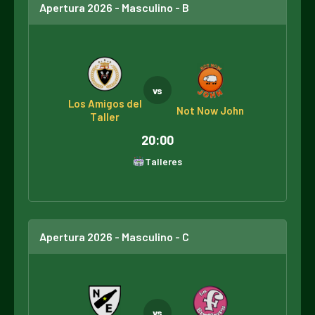
Apertura 2026 - Masculino - B
vs
Los Amigos del
Not Now John
Taller
20:00
Talleres
Apertura 2026 - Masculino - C
vs