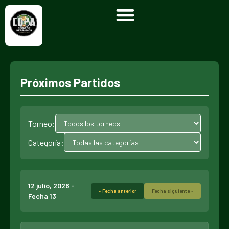
Próximos Partidos
Torneo:
Categoría:
12 julio, 2026 -
« Fecha anterior
Fecha siguiente »
Fecha 13