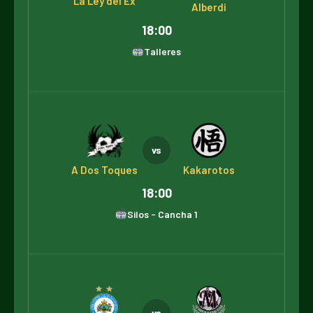
La Ley del Ex
Alberdi
18:00
Talleres
vs
A Dos Toques
Kakarotos
18:00
Silos - Cancha 1
vs