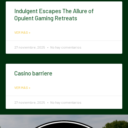
Indulgent Escapes The Allure of
Opulent Gaming Retreats
VER MÁS »
27 noviembre, 2025
No hay comentarios
Casino barriere
VER MÁS »
27 noviembre, 2025
No hay comentarios