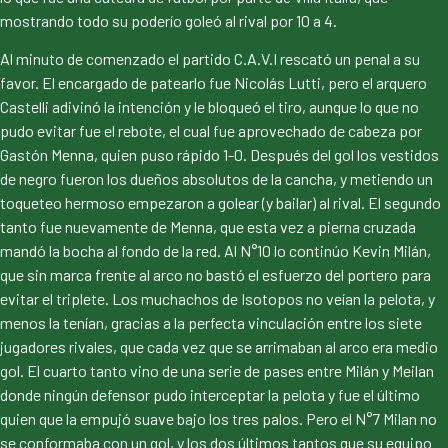
mostrando todo su poderío goleó al rival por 10 a 4.
Al minuto de comenzado el partido C.A.V.I rescató un penal a su
favor. El encargado de patearlo fue Nicolás Lutti, pero el arquero
Castelli adivinó la intención y le bloqueó el tiro, aunque lo que no
pudo evitar fue el rebote, el cual fue aprovechado de cabeza por
Gastón Menna, quien puso rápido 1-0. Después del gol los vestidos
de negro fueron los dueños absolutos de la cancha, y metiendo un
toqueteo hermoso empezaron a golear (y bailar) al rival. El segundo
tanto fue nuevamente de Menna, que esta vez a pierna cruzada
mandó la bocha al fondo de la red. Al N°10 lo continúo Kevin Milán,
que sin marca frente al arco no bastó el esfuerzo del portero para
evitar el triplete. Los muchachos de Isotopos no veían la pelota, y
menos la tenían, gracias a la perfecta vinculación entre los siete
jugadores rivales, que cada vez que se arrimaban al arco era medio
gol. El cuarto tanto vino de una serie de pases entre Milán y Meilan
donde ningún defensor pudo interceptar la pelota y fue el último
quien que la empujó suave bajo los tres palos. Pero el N°7 Milan no
se conformaba con un gol, y los dos últimos tantos que su equipo