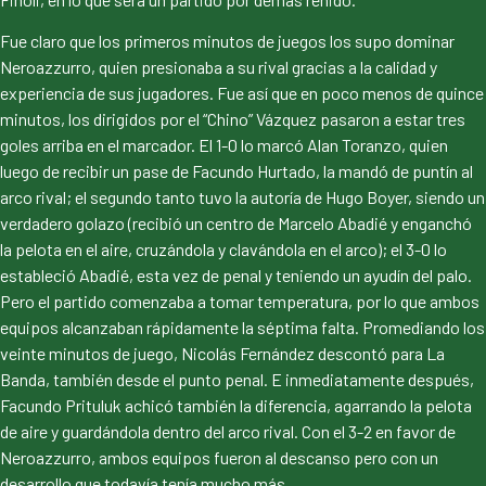
Fue claro que los primeros minutos de juegos los supo dominar
Neroazzurro, quien presionaba a su rival gracias a la calidad y
experiencia de sus jugadores. Fue así que en poco menos de quince
minutos, los dirigidos por el “Chino” Vázquez pasaron a estar tres
goles arriba en el marcador. El 1-0 lo marcó Alan Toranzo, quien
luego de recibir un pase de Facundo Hurtado, la mandó de puntín al
arco rival; el segundo tanto tuvo la autoría de Hugo Boyer, siendo un
verdadero golazo (recibió un centro de Marcelo Abadié y enganchó
la pelota en el aire, cruzándola y clavándola en el arco); el 3-0 lo
estableció Abadié, esta vez de penal y teniendo un ayudín del palo.
Pero el partido comenzaba a tomar temperatura, por lo que ambos
equipos alcanzaban rápidamente la séptima falta. Promediando los
veinte minutos de juego, Nicolás Fernández descontó para La
Banda, también desde el punto penal. E inmediatamente después,
Facundo Prituluk achicó también la diferencia, agarrando la pelota
de aire y guardándola dentro del arco rival. Con el 3-2 en favor de
Neroazzurro, ambos equipos fueron al descanso pero con un
desarrollo que todavía tenía mucho más.