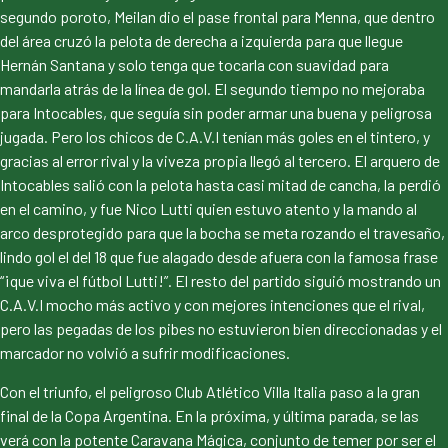
segundo poroto, Meilan dio el pase frontal para Menna, que dentro
del área cruzó la pelota de derecha a izquierda para que llegue
Hernán Santana y solo tenga que tocarla con suavidad para
mandarla atrás de la línea de gol. El segundo tiempo no mejoraba
para Intocables, que seguía sin poder armar una buena y peligrosa
jugada. Pero los chicos de C.A.V.I tenían más goles en el tintero, y
gracias al error rival y la viveza propia llegó al tercero. El arquero de
Intocables salió con la pelota hasta casi mitad de cancha, la perdió
en el camino, y fue Nico Lutti quien estuvo atento y la mando al
arco desprotegido para que la bocha se meta rozando el travesaño,
lindo gol el del 18 que fue alagado desde afuera con la famosa frase
“¡que viva el fútbol Lutti!”. El resto del partido siguió mostrando un
C.A.V.I mocho más activo y con mejores intenciones que el rival,
pero las pegadas de los pibes no estuvieron bien direccionadas y el
marcador no volvió a sufrir modificaciones.
Con el triunfo, el peligroso Club Atlético Villa Italia paso a la gran
final de la Copa Argentina. En la próxima, y última parada, se las
verá con la potente Caravana Mágica, conjunto de temer por ser el