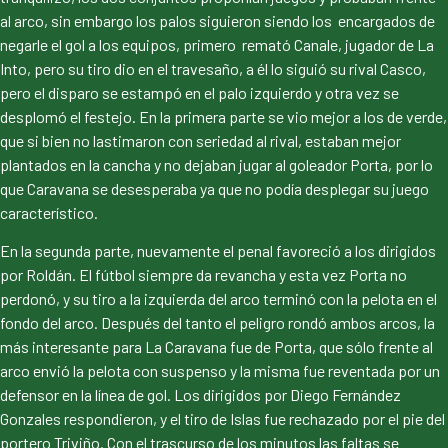
al arco, sin embargo los palos siguieron siendo los encargados de
negarle el gol a los equipos, primero remató Canale, jugador de La
Into, pero su tiro dio en el travesaño, a él lo siguió su rival Casco,
pero el disparo se estampó en el palo izquierdo y otra vez se
desplomó el festejo. En la primera parte se vio mejor a los de verde,
que si bien no lastimaron con seriedad al rival, estaban mejor
plantados en la cancha y no dejaban jugar al goleador Porta, por lo
que Caravana se desesperaba ya que no podía desplegar su juego
característico.
En la segunda parte, nuevamente el penal favoreció a los dirigidos
por Roldán. El fútbol siempre da revancha y esta vez Porta no
perdonó, y su tiro a la izquierda del arco terminó con la pelota en el
fondo del arco. Después del tanto el peligro rondó ambos arcos, la
más interesante para La Caravana fue de Porta, que sólo frente al
arco envió la pelota con suspenso y la misma fue reventada por un
defensor en la línea de gol. Los dirigidos por Diego Fernández
Gonzales respondieron, y el tiro de Islas fue rechazado por el pie del
portero Triviño. Con el trascurso de los minutos las faltas se