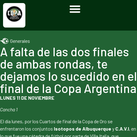
Generales
A falta de las dos finales
de ambas rondas, te
dejamos lo sucedido en el
final de la Copa Argentina
LUNES 11 DE NOVIEMBRE
Cancha 1
El día lunes, por los Cuartos de final de la Copa de Oro se
enfrentaron los conjuntos
Isotopos de Albuquerque
y
C.A.V.I
, en
lo que fue una cátedra de fútbol por parte de Villa Italia, que