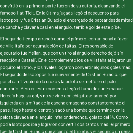
convirtió en la primera parte fueron de su autoría, alcanzando el
famoso Hat-Tick. En la última jugada llegó el descuento para
Isótopos, y fue Cristian Bulacio el encargado de patear desde mitad
de cancha y clavarla casi en el ángulo, terrible gol de este pibe.
El segundo tiempo arrancó como el primero, con un penal a favor
de Villa Italia por acumulación de faltas. El responsable de
ejecutarlo fue Meilan, que con un tiro al ángulo derecho dejó sin
reacción a Castelli. En el complemento los de Villafaña aflojaron un
poquito el ritmo, y los rivales lograron convertir algunos goles más.
El segundo de Isotopos fue nuevamente de Cristian Bulacio, que
por el carril izquierdo la cruzó y la pelota se metió en el palo
contrario. Pero en este momento llegó el turno de que Emanuel
Heredia haga su gol, y no se vino con chiquitas: arrancó por
izquierda en la mitad de la cancha amagando constantemente el
pase, llegó hasta el centro y sacó una bomba que terminó con la
pelota clavada en el ángulo inferior derechos, golazo del 14. Como
podía Isotopos iba y lograron convertir dos tantos más, el primero
fue de Cristian Bulacio que alcanzo el triplete, y el segundo un penal