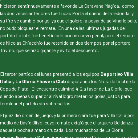
hicieron sentir nuevamente a favor de La Caravana Mágica, como
las dos veces anteriores fue Lucas Porta el dueño de la redonda, y
su tiro se cambió por gol ya que el golero, a pesar de adivinarle palo,
no pudo bloquear el remate. En una de las últimas jugadas del
partido La Into fue beneficiado por un nuevo penal, pero el remate
de Nicolás Chiacchio fue retenido en dos tiempos por el portero
Triviño, que se hizo gigante y evitó el descuento.
El tercer partido del lunes presentó a los equipos
Deportivo Villa
Italia
y
La Gloria Flowers Club
disputando los 4tos. de final de la
Copa de Plata. El encuentro culminó 4-2 a favor de La Gloria, que
siendo apenas superior al rival logro meter los goles justos para
terminar el partido sin sobresaltos.
El juez dio orden de juego, y la primera clara fue para Villa Italia por
medio de David Olivo, cuyo remate exigió que el arquero Baldanza
saque la bocha a mano cruzada. Los muchachos de La Gloria
respondieron con Matías Hernández, pero su tiro al otro palo se fue