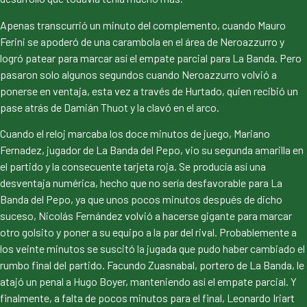
Apenas transcurrió un minuto del complemento, cuando Mauro
Ferini se apoderó de una carambola en el área de Neroazzurro y
logró patear para marcar así el empate parcial para La Banda. Pero
pasaron solo algunos segundos cuando Neroazzurro volvió a
ponerse en ventaja, esta vez a través de Hurtado, quien recibió un
pase atrás de Damián Thuot y la clavó en el arco.
Cuando el reloj marcaba los doce minutos de juego, Mariano
Fernadez, jugador de La Banda del Pepo, vio su segunda amarilla en
el partido y la consecuente tarjeta roja. Se producía así una
desventaja numérica, hecho que no sería desfavorable para La
Banda del Pepo, ya que unos pocos minutos después de dicho
suceso, Nicolás Fernández volvió a hacerse gigante para marcar
otro golsito y poner a su equipo a la par del rival. Probablemente a
los veinte minutos se suscitó la jugada que pudo haber cambiado el
rumbo final del partido. Facundo Zuasnabal, portero de La Banda, le
atajó un penal a Hugo Boyer, manteniendo así el empate parcial. Y
finalmente, a falta de pocos minutos para el final, Leonardo Iriart