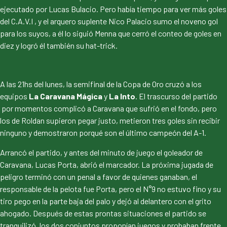
ejecutado por Lucas Bulacio. Pero había tiempo para ver más goles
del C.A.V.I , y el arquero suplente Nico Palacio sumo el noveno gol
para los suyos, a él lo siguió Menna que cerró el conteo de goles en
diez y logró él también su hat-trick.
A las 21hs del lunes, la semifinal de la Copa de Oro cruzó a los
equipos
La Caravana Mágica
y
La Into
. El trascurso del partido
por momentos complicó a Caravana que sufrió en el fondo, pero
los de Roldan supieron pegar justo, metieron tres goles sin recibir
ninguno y demostraron porqué son el último campeón del A-1.
Arrancó el partido, y antes del minuto de juego el goleador de
Caravana, Lucas Porta, abrió el marcador. La próxima jugada de
peligro terminó con un penal a favor de quienes ganaban, el
responsable de la pelota fue Porta, pero el N°9 no estuvo fino y su
tiro pego en la parte baja del palo y dejó al delantero con el grito
ahogado. Después de estas prontas situaciones el partido se
tranquilizó, los dos conjuntos proponían juegos y probaban frente