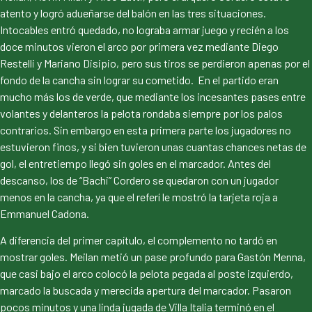
atento y logró adueñarse del balón en las tres situaciones.
Intocables entró quedado, no lograba armar juego y recién a los
doce minutos vieron el arco por primera vez mediante Diego
Restelli y Mariano Disipio, pero sus tiros se perdieron apenas por el
fondo de la cancha sin lograr su cometido. En el partido eran
mucho más los de verde, que mediante los incesantes pases entre
volantes y delanteros la pelota rondaba siempre por los palos
contrarios. Sin embargo en esta primera parte los jugadores no
estuvieron finos, y si bien tuvieron unas cuantas chances netas de
gol, el entretiempo llegó sin goles en el marcador. Antes del
descanso, los de “Bachi” Cordero se quedaron con un jugador
menos en la cancha, ya que el referí le mostró la tarjeta roja a
Emmanuel Cadona.
A diferencia del primer capítulo, el complemento no tardó en
mostrar goles. Meilan metió un pase profundo para Gastón Menna,
que casi bajo el arco colocó la pelota pegada al poste izquierdo,
marcado la buscada y merecida apertura del marcador. Pasaron
pocos minutos y una linda jugada de Villa Italia terminó en el