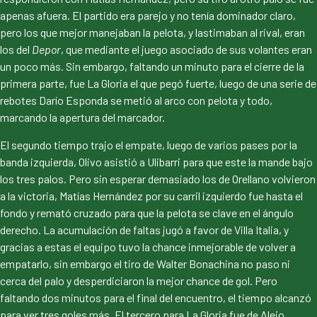
apenas afuera. El partido era parejo y no tenía dominador claro,
pero los que mejor manejaban la pelota, y lastimaban al rival, eran
los del
Depor
, que mediante el juego asociado de sus volantes eran
un poco más. Sin embargo, faltando un minuto para el cierre de la
primera parte, fue La Gloria el que pegó fuerte, luego de una serie de
rebotes Darío Esponda se metió al arco con pelota y todo,
marcando la apertura del marcador.
El segundo tiempo trajo el empate, luego de varios pases por la
banda izquierda, Olivo asistió a Ulibarri para que este la mande bajo
los tres palos. Pero sin esperar demasiado los de Orellano volvieron
a la victoria, Matías Hernández por su carril izquierdo fue hasta el
fondo y remató cruzado para que la pelota se clave en el ángulo
derecho. La acumulación de faltas jugó a favor de Villa Italia, y
gracias a estas el equipo tuvo la chance inmejorable de volver a
empatarlo, sin embargo el tiro de Walter Bonachina no paso ni
cerca del palo y desperdiciaron la mejor chance de gol. Pero
faltando dos minutos para el final del encuentro, el tiempo alcanzó
para ver tres goles más. El tercero para La Gloria fue de Alejo