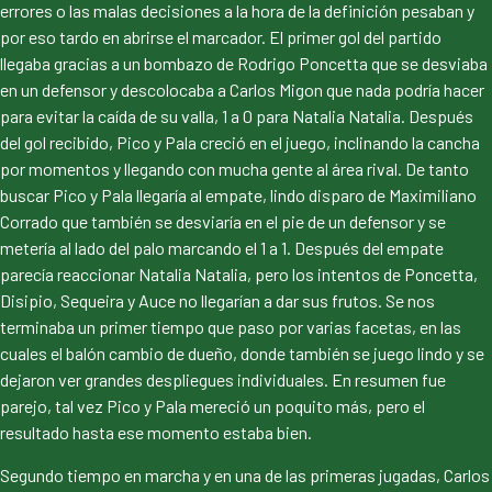
errores o las malas decisiones a la hora de la definición pesaban y
por eso tardo en abrirse el marcador. El primer gol del partido
llegaba gracias a un bombazo de Rodrigo Poncetta que se desviaba
en un defensor y descolocaba a Carlos Migon que nada podría hacer
para evitar la caída de su valla, 1 a 0 para Natalia Natalia. Después
del gol recibido, Pico y Pala creció en el juego, inclinando la cancha
por momentos y llegando con mucha gente al área rival. De tanto
buscar Pico y Pala llegaría al empate, lindo disparo de Maximiliano
Corrado que también se desviaría en el pie de un defensor y se
metería al lado del palo marcando el 1 a 1. Después del empate
parecía reaccionar Natalia Natalia, pero los intentos de Poncetta,
Disipio, Sequeira y Auce no llegarían a dar sus frutos. Se nos
terminaba un primer tiempo que paso por varias facetas, en las
cuales el balón cambio de dueño, donde también se juego lindo y se
dejaron ver grandes despliegues individuales. En resumen fue
parejo, tal vez Pico y Pala mereció un poquito más, pero el
resultado hasta ese momento estaba bien.
Segundo tiempo en marcha y en una de las primeras jugadas, Carlos