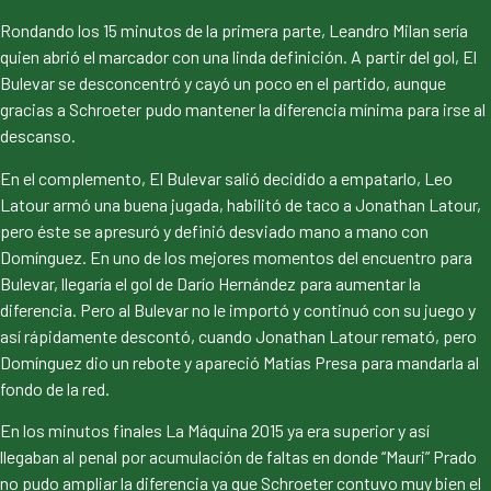
Rondando los 15 minutos de la primera parte, Leandro Milan sería
quien abrió el marcador con una linda definición. A partir del gol, El
Bulevar se desconcentró y cayó un poco en el partido, aunque
gracias a Schroeter pudo mantener la diferencia mínima para irse al
descanso.
En el complemento, El Bulevar salió decidido a empatarlo, Leo
Latour armó una buena jugada, habilitó de taco a Jonathan Latour,
pero éste se apresuró y definió desviado mano a mano con
Domínguez. En uno de los mejores momentos del encuentro para
Bulevar, llegaría el gol de Darío Hernández para aumentar la
diferencia. Pero al Bulevar no le importó y continuó con su juego y
así rápidamente descontó, cuando Jonathan Latour remató, pero
Domínguez dio un rebote y apareció Matías Presa para mandarla al
fondo de la red.
En los minutos finales La Máquina 2015 ya era superior y así
llegaban al penal por acumulación de faltas en donde “Mauri” Prado
no pudo ampliar la diferencia ya que Schroeter contuvo muy bien el