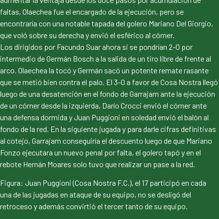
faltas, Olaechea fue el encargado de la ejecución, pero se
encontraría con una notable tapada del golero Mariano Del Giorgio,
que voló sobre su derecha y envió el esférico al córner.
Los dirigidos por Facundo Suar ahora si se pondrían 2-0 por
intermedio de Germán Bosch a la salida de un tiro libre de frente al
arco. Olaechea la tocó y Germán sacó un potente remate rasante
que se metió bien contra el palo. El 3-0 a favor de Cosa Nostra llegó
luego de una desatención en el fondo de Garrajam ante la ejecución
de un córner desde la izquierda, Darío Crocci envió el córner ante
una defensa dormida y Juan Puggioni en soledad envió el balón al
fondo de la red. En la siguiente jugada y para darle cifras definitivas
al cotejo, Garrajam conseguiría el descuento luego de que Mariano
Fonzo ejecutara un nuevo penal por falta, el golero tapó y en el
rebote Hernán Moares solo tuvo que realizar un pase a la red.
Figura: Juan Puggioni (Cosa Nostra F.C.), el 17 participó en cada
una de las jugadas en ataque de su equipo, no se desligó del
retroceso y además convirtió el tercer tanto de su equipo.