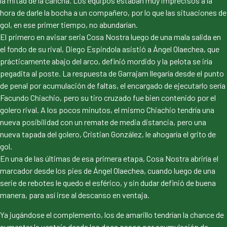
la mitad de la cancha. Los equipos estaban muy imprecisos a la
hora de darle la bocha a un compañero, por lo que las situaciones de
gol, en ese primer tiempo, no abundarían.
El primero en avisar seria Cosa Nostra luego de una mala salida en
el fondo de su rival, Diego Espindola asistió a Ángel Olaechea, que
prácticamente abajo del arco, definió mordido y la pelota se iría
pegadita al poste. La respuesta de Garrajam llegaría desde el punto
de penal por acumulación de faltas, el encargado de ejecutarlo sería
Facundo Chiachio, pero su tiro cruzado fue bien contenido por el
golero rival. A los pocos minutos, el mismo Chiachio tendría una
nueva posibilidad con un remate de media distancia, pero una
nueva tapada del golero, Cristian González, le ahogaría el grito de
gol.
En una de las últimas de esa primera etapa, Cosa Nostra abriría el
marcador desde los pies de Ángel Olaechea, cuando luego de una
serie de rebotes le quedo el esférico, y sin dudar definió de buena
manera, para así irse al descanso en ventaja.
Ya jugándose el complemento, los de amarillo tendrían la chance de
aumentar la ventaja desde los doce pasos por acumulación de