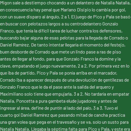
Migon sale a destiempo chocando a un delantero de Natalia Natalia,
en consecuencia hay penal que Mariano Disipio lo cambia por gol,
con un suave disparo al ángulo, 2 a 1. El juego de Pico y Pala se basó
en buscar con pelotazos largos a su centrodelantero Gonzalo
Franco, que tenía la difícil tarea de luchar contra los defensores,
buscando bajar alguna de esas pelotas para la llegada de Corrado o
Daniel Ramírez. De tanto intentar llegaría el momento del festejo,
buen desborde de Corrado que mete un lindo pase a ras de piso
antes de llegar al fondo, para que Gonzalo Franco la domine y la
clave, empatando el juego nuevamente, 2 a 2. Por primera vez en lo
que iba de partido, Pico y Pala se ponía arriba en el marcador,
Corrado iba a aparecer después de una devolución de gentilezas de
Gonzalo Franco que le da el pase ante la salida del arquero y
Maximiliano solo tiene que empujarla, 3 a 2. No tardaría en empatar
Natalia, Poncetta a pura gambeta elude jugadores y antes de
ingresar al área, define de puntín al lado del palo, 3 a 3. Tuvo el
cuarto gol Daniel Ramírez que pasando mitad de cancha practica
una gran volea que pega en el travesaño y se va, solo un susto para
Natalia Natalia. Llegaba la séptima falta para Pico y Pala, y este era