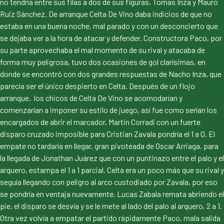
no tendría entre sus filas a dos de sus figuras, Tomas Inza y Mauro
Ruiz Sánchez. De arranque Celta De Vino daba indicios de que no
estaba en una buena noche, mal parado y con un desconcierto que
se dejaba ver a la hora de atacar y defender. Constructora Paco, por
su parte aprovechaba el mal momento de su rival y atacaba de
forma muy peligrosa, tuvo dos ocasiones de gol clarísimas, en
donde se encontró con dos grandes respuestas de Nacho Inza, que
parecía ser el único despierto en Celta. Después de un flojo
arranque, los chicos de Celta De Vino se acomodarían y
comenzarían a imponer su estilo de juego, así fue como serían los
encargados de abrir el marcador, Martin Corradi con un fuerte
disparo cruzado imposible para Cristian Zavala pondría el 1 a 0. El
empate no tardaría en llegar, gran pivoteada de Oscar Arriaga, para
la llegada de Jonathan Juárez que con un puntinazo entre el palo y el
arquero, estampa el 1 a 1 parcial. Celta era un poco más que su rival y
seguía llegando con peligro al arco custodiado por Zavala, por eso
se pondría en ventaja nuevamente. Lucas Zabala remata abriendo el
pie, el disparo se desvía y se le mete al lado del palo al arquero, 2 a 1.
Otra vez volvía a empatar el partido rápidamente Paco, mala salida