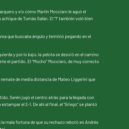
 arquero y vio cómo Martín Mocciaro le aguó el
en achique de Tomás Galán. El “1” también voló bien
l área que buscaba ángulo y terminó pegando en el
erda y por lo bajo, la pelota se desvió en el camino
mente el partido. El “Mocho” Mocciaro, de muy correcto
un remate de media distancia de Mateo Liggerini que
tido. Serén jugó el centro atrás para la llegada con
stampar el 2-1. De ahí al final, el “Griego” se plantó
n la mala fortuna de que su rechazo rebotó en Andrés
toi.