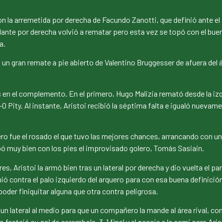
on la arremetida por derecha de Facundo Zanotti, que definió ante el
l volante por derecha volvió a rematar pero esta vez se topó con el bu
a.
on un gran remate a pie abierto de Valentino Bruggesser de afuera de
en el complemento. En el primero, Hugo Malizia remató desde la izqui
1-0 Pity. Al instante, Aristoi recibió la séptima falta e igualó nueva
pero fue el rosado el que tuvo las mejores chances, arrancando con 
ó muy bien con los pies el improvisado golero, Tomás Sasiain.
 Aristoi la armó bien tras un lateral por derecha y dio vuelta el par
ó contra el palo izquierdo del arquero para con esa buena definición e
poder finiquitar alguna que otra contra peligrosa.
un lateral al medio para que un compañero la mande al área rival, co
festejó su gol de carambola. 3-1 final y el pasaje a la semi para Aris