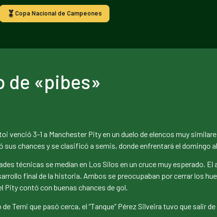
Copa Nacional de Campeones
lo de «pibes»
istoi venció 3-1 a Manchester Pity en un duelo de elencos muy similare
sus chances y se clasificó a semis, donde enfrentará el domingo al
des técnicas se medían en Los Silos en un cruce muy esperado. El 
sarrollo final de la historia. Ambos se preocupaban por cerrar los h
el Pity contó con buenas chances de gol.
e Terni que pasó cerca, el “Tanque” Pérez Silveira tuvo que salir 