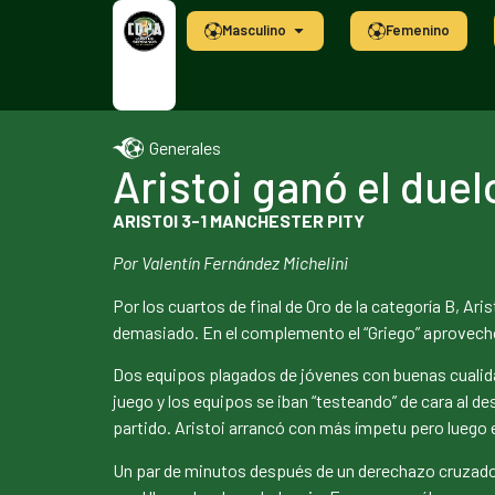
Masculino
Femenino
Generales
Aristoi ganó el due
ARISTOI 3-1 MANCHESTER PITY
Por Valentín Fernández Michelini
Por los cuartos de final de Oro de la categoría B, Ar
demasiado. En el complemento el “Griego” aprovechó 
Dos equipos plagados de jóvenes con buenas cualida
juego y los equipos se iban “testeando” de cara al de
partido. Aristoi arrancó con más ímpetu pero luego 
Un par de minutos después de un derechazo cruzado d