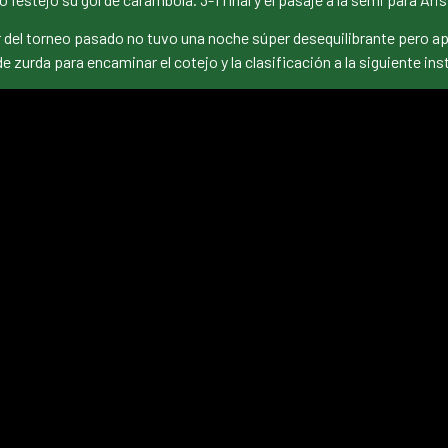
dor del torneo pasado no tuvo una noche súper desequilibrante pero 
e zurda para encaminar el cotejo y la clasificación a la siguiente ins