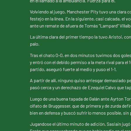
en el llamado a la ambulancia. Fuerza para él.
Volviendo al juego, Manchester Pity tuvo una clara c
festejo en la línea. En la siguiente, casi calcada, e
ante un remate de afuera de Tomás “Lampard” Villalb
La última clara del primer tiempo la tuvo Aristoi, c
palo.
Tras el chato 0-0, en dos minutos tuvimos dos goles 
y entró con el debido permiso a la meta rival para el 
partido, aseguró fuerte al medio y puso el 1-1.
A partir de allí, ninguno quiso arriesgar demasiado 
pasó cerca y un derechazo de Ezequiel Calvo que tap
Luego de una buena tapada de Galán ante Ayrton Torres,
olfato de Bruggesser, que de primera y de zurda defini
bien en defensa y buscó sufrir lo menos posible, sin 
Jugandose el último minuto de adición, Sasiain jugó 
Serén que aprovechando que no había nadie en el arco 