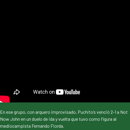
En ese grupo, con arquero improvisado, Puchito’s venció 2-1 a Not
Now John en un duelo de ida y vuelta que tuvo como figura al
mediocampista Fernando Fiorda.