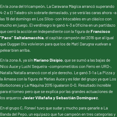
En la zona del tricampeón, La Caravana Mágica arrancó superando
4-2 a El Taladro sin sobrarle demasiado, y se verá las caras ahora –a
las 19 del domingo en Los Silos- con Intocables en un clásico con
mucho en juego. El verdinegro le ganó 4-3 a Oficina en un partidazo
que cerró la acción en Independiente con la figura de
Francisco
“Paco” Saltalamacchia
, el capitán campeón del 2016 que al igual
que Duggan Ots volvieron para que los de Mati Darugna vuelvan a
pelear bien arriba.
En la zona A, ya sin
Mariano Disipio
, que se sumó a las bajas de
Nico Auce y Luchi Sequeira –comprometidos con Ferro en URD-,
Natalia Natalia arrancó con el pie derecho. Le ganó 3-1 a La Pizza y
la Amasa con la figura de Matías Auce y es líder del grupo ya que Los
Borbotones y La Máquina 2015 igualaron 0-0. Resultado increíble
para el torneo pero que se explica por las grandes actuaciones de
los arqueros
Javier Villafaña y Sebastián Domínguez
.
En el grupo C, Fonavi tuvo que sudar y mucho para ganarle a La
Banda del Pepo, un equipazo que fue campeón en tres categorías y