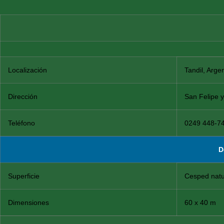
Localización
Tandil, Arge
Dirección
San Felipe 
Teléfono
0249 448-7
D
Superficie
Cesped natu
Dimensiones
60 x 40 m