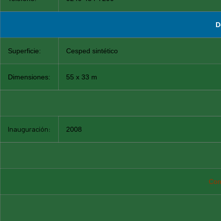
D
Superficie:
Cesped sintético
Dimensiones:
55 x 33 m
Inauguración:
2008
Com