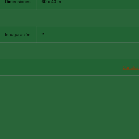
Dimensiones
60 x 40 m
Inauguración:
?
Cancha 