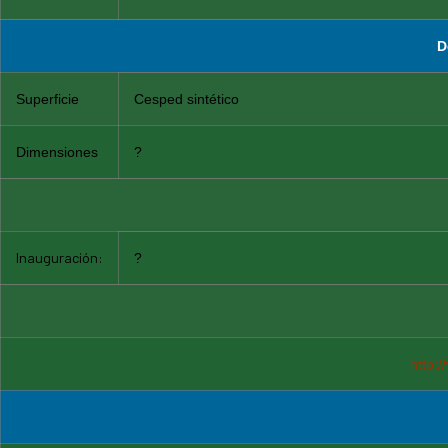
D
Superficie
Cesped sintético
Dimensiones
?
Inauguración:
?
http: