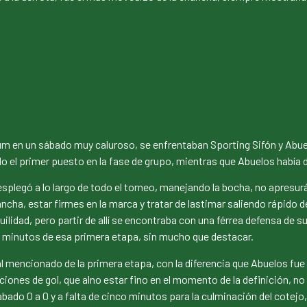
dium en un sábado muy caluroso, se enfrentaban Sporting Sifón y Abuel
o el primer puesto en la fase de grupo, mientras que Abuelos había 
desplegó a lo largo de todo el torneo, manejando la bocha, no apres
ncha, estar firmes en la marca y tratar de lastimar saliendo rápido 
idad, pero partir de allí se encontraba con una férrea defensa de su ri
os minutos de esa primera etapa, sin mucho que destacar.
l mencionado de la primera etapa, con la diferencia que Abuelos fue s
ciones de gol, que alno estar fino en el momento de la definición, no
abado 0 a 0 y a falta de cinco minutos para la culminación del cotejo,