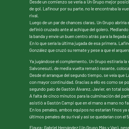
Desde un comienzo se vería a Un Grupo mejor posici
de gol. Lafinour por su parte, no le encontraba la vu
rival.
Luego de un par de chances claras, Un Grupo abriría e
definió cruzado ante al achique del golero. Mediando
la banda y envíe un buen centro atrás para la llegada d
En lo que sería la última jugada de esa primera, Lafin
González que cruzó su remate y pese a que el arquero
Ya jugándose el complemento, Un Grupo estiraría la v
Salvonesuti, de media vuelta remató rasante, colocan
Desde el arranque del segundo tiempo, se veía que 
con mayor continuidad. Gracias a ello es como se po
segundo palo de Gastón Álvarez, Javier, en total so
A falta de cinco minutos para la culminación del par
asistió a Gastón Campi que en el mano a mano no falló
En los penales, ambos equipos no estarían finos ya q
últimos penales de su rival y así se quedarían con el 
Figura: Gabriel Hernández (Un Grupo Más y Van), pese