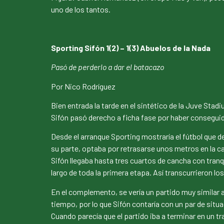
uno de los tantos.
Sporting Sifón 1(2) – 1(3) Abuelos de la Nada
Pasó de perderlo a dar el batacazo
Por Nico Rodríguez
Bien entrada la tarde en el sintético de la Juve Sta
Sifón pasó derecho a ficha fase por haber conseguid
Desde el arranque Sporting mostraría el fútbol que 
su parte, optaba por retrasarse unos metros en la ca
Sifón llegaba hasta tres cuartos de cancha con tranquil
largo de toda la primera etapa. Así transcurrieron l
En el complemento, se vería un partido muy similar a
tiempo, por lo que Sifón contaría con un par de situa
Cuando parecía que el partido iba a terminar en un tr