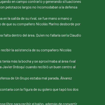
 jugando en campo contrario y generando situaciones
do con pelotazos largos no incomodaban a la defensa
a en la salida de su rival, se fue mano a mano y
uego de que su compañero Nicolás Marino desborde por
 falta dentro del área. Quien no fallaría seria Claudio
e recibir la asistencia de su compañero Nicolás
tenía más la bocha y se aproximaba al área rival
a Javier Ordoqui cuando recibió un buen centro al
 defensa de Un Grupo estaba mal parada, Álvarez
ontaría con la figura de su golero que tapó los dos
e libre para recibir el balón, además de convertir