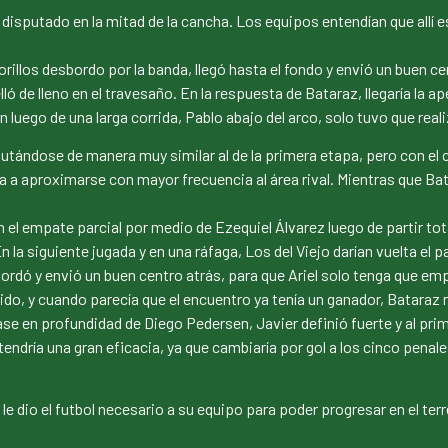
 disputado en la mitad de la cancha. Los equipos entendían que allí e
orillos desbordo por la banda, llegó hasta el fondo y envió un buen c
lló de lleno en el travesaño. En la respuesta de Bataraz, llegaría la 
luego de una larga corrida, Pablo abajo del arco, solo tuvo que realiz
utándose de manera muy similar al de la primera etapa, pero con el c
ría a aproximarse con mayor frecuencia al área rival. Mientras que Ba
 el empate parcial por medio de Ezequiel Álvarez luego de partir to
En la siguiente jugada y en una ráfaga, Los del Viejo darían vuelta el
dó y envió un buen centro atrás, para que Ariel solo tenga que emp
ido, y cuando parecía que el encuentro ya tenía un ganador, Bataraz r
pase en profundidad de Diego Pedersen, Javier definió fuerte y al prim
tendría una gran eficacia, ya que cambiaría por gol a los cinco penal
 le dio el futbol necesario a su equipo para poder progresar en el te