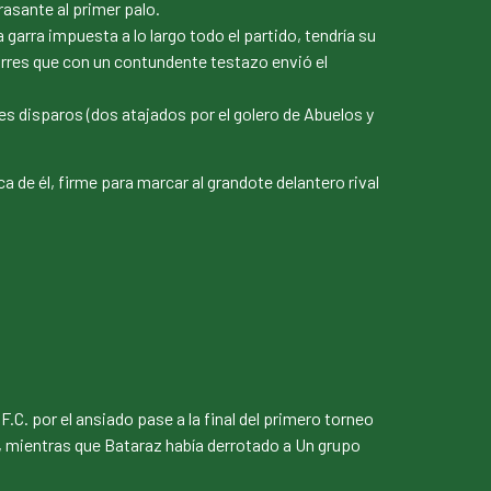
rasante al primer palo.
arra impuesta a lo largo todo el partido, tendría su
orres que con un contundente testazo envió el
tres disparos (dos atajados por el golero de Abuelos y
 de él, firme para marcar al grandote delantero rival
C. por el ansiado pase a la final del primero torneo
o, mientras que Bataraz había derrotado a Un grupo