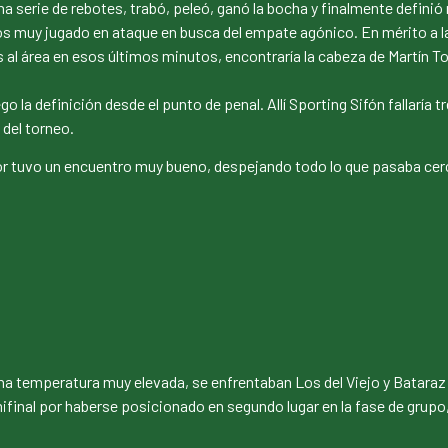
na serie de rebotes, trabó, peleó, ganó la bocha y finalmente definió 
 muy jugado en ataque en busca del empate agónico. En mérito a la g
s al área en esos últimos minutos, encontraría la cabeza de Martín T
o la definición desde el punto de penal. Allí Sporting Sifón fallaría 
 del torneo.
sor tuvo un encuentro muy bueno, despejando todo lo que pasaba cerca
na temperatura muy elevada, se enfrentaban Los del Viejo y Bataraz F.
mifinal por haberse posicionado en segundo lugar en la fase de grup