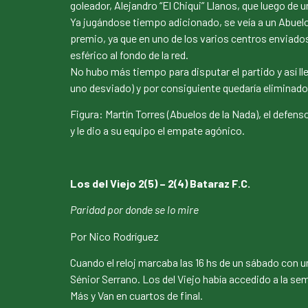
goleador, Alejandro “El Chiqui” Llanos, que luego de u
Ya jugándose tiempo adicionado, se veía a un Abuelos
premio, ya que en uno de los varios centros enviado
esférico al fondo de la red.
No hubo más tiempo para disputar el partido y así lleg
uno desviado) y por consiguiente quedaría eliminado
Figura: Martín Torres (Abuelos de la Nada), el defen
y le dio a su equipo el empate agónico.
Los del Viejo 2(5) – 2(4) Bataraz F.C.
Paridad por donde se lo mire
Por Nico Rodríguez
Cuando el reloj marcaba las 16 hs de un sábado con u
Sénior Serrano. Los del Viejo había accedido a la se
Más y Van en cuartos de final.