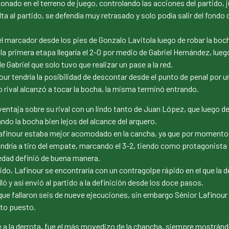
onado en el terreno de juego, controlando las acciones del partido,
elta al partido, se defendía muy retrasado y solo podía salir del fon
l marcador desde los pies de Gonzalo Lavitola luego de robar la boch
 la primera etapa llegaría el 2-0 por medio de Gabriel Hernández, l
e Gabriel que solo tuvo que realizar un pase a la red.
our tendría la posibilidad de descontar desde el punto de penal por una
 rival alcanzó a tocar la bocha, la misma terminó entrando.
entaja sobre su rival con un lindo tanto de Juan López, que luego d
do la bocha bien lejos del alcance del arquero.
Lafinour estaba mejor acomodado en la cancha, ya que por momentos 
ndría a tiro del empate, marcando el 3-2, tiendo como protagonista 
ledad definió de buena manera.
tido, Lafinour se encontraría con un contragolpe rápido en el que la
 y así envió al partido a la definición desde los doce pasos.
ue fallaron seis de nueve ejecuciones, sin embargo Sénior Lafinour c
5to puesto.
 a la derrota, fue el más movedizo de la chancha, siempre mostrándos