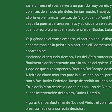
En la primera etapa, se vería un partido muy parejo y
volantes de ambos planteles tenían mucho trabajo.
El primero en avisar fue Los del Viejo cuando Ariel M
desde la puerta del área remató y su disparo se estre
cuando recibió una buena asistencia de Nicolás Lujan 
Ya jugándose el complemento, el partido seguía disp
hacerse más de la pelota, y a partir de allí, comenza
contragolpe.
Mediando el segundo tiempo, Los del Viejo marcarían
finalmente definir cruzado ante la salida del golero. 
luego de que su compañero Rodrigo Del Campo desbor
A falta de cinco minutos para la culminación del part
tanto fue Javier Federico, luego de recibir un lindo 
En la definición desde los doce pasos, Los del Viejo 
buena intervención del golero, Carlos Heredia.
Figura: Carlos Bustamante (Los del Viejo), el volante
pies, tomaba una correcta decisión.