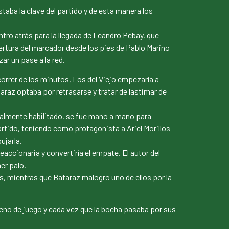
staba la clave del partido y de esta manera los
entro atrás para la llegada de Leandro Pebay, que
apertura del marcador desde los pies de Pablo Marino
ar un pase a la red.
orrer de los minutos, Los del Viejo empezaría a
taraz optaba por retrasarse y tratar de lastimar de
talmente habilitado, se fue mano a mano para
 partido, teniendo como protagonista a Ariel Morillos
ujarla.
eaccionaria y convertiría el empate. El autor del
er palo.
es, mientras que Bataraz malogro uno de ellos por la
rreno de juego y cada vez que la bocha pasaba por sus