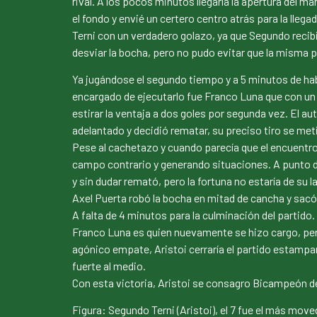
rival. A los pocos minutos llegaría la apertura del 
el fondo y envié un certero centro atrás para la lle
Terni con un verdadero golazo, ya que Segundo recibi
desviar la bocha, pero no pudo evitar que la misma pe
Ya jugándose el segundo tiempo y a 5 minutos de hab
encargado de ejecutarlo fue Franco Luna que con un ti
estirar la ventaja a dos goles por segunda vez. El au
adelantado y decidió rematar, su preciso tiro se meti
Pese al cachetazo y cuando parecía que el encuentro
campo contrario y generando situaciones. A punto 
y sin dudar remató, pero la fortuna no estaría de su l
Axel Puerta robó la bocha en mitad de cancha y sacó
A falta de 4 minutos para la culminación del partido
Franco Luna es quien nuevamente se hizo cargo, pero
agónico empate, Aristoi cerraría el partido estampan
fuerte al medio.
Con esta victoria, Aristoi se consagro Bicampeón de 
Figura: Segundo Terni (Aristoi), el 7 fue el más mov