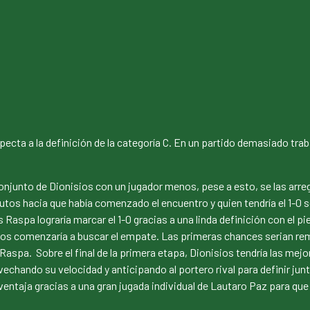
ecta a la definición de la categoría C. En un partido demasiado trab
njunto de Dionisios con un jugador menos, pese a esto, se las arre
tos hacia que había comenzado el encuentro y quien tendría el 1-0 s
s Raspa lograría marcar el 1-0 gracias a una linda definición con el 
ios comenzaría a buscar el empate. Las primeras chances serian rema
aspa. Sobre el final de la primera etapa, Dionisios tendría las mejo
chando su velocidad y anticipando al portero rival para definir junt
n ventaja gracias a una gran jugada individual de Lautaro Paz para 