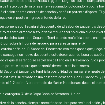
marcador desde los pies de Mateo Liggerini luego de que su compañer
gada de Mateo que definió rasante y esquinado, colocando la bocha bi
ó el balón en tres cuartos de cancha y sacó un potente disparo. El go
gue en el poste e ingrese al fondo de la red.
er comenzado, llegaría el descuento de El Sabor de Encuentro desde
ro rasante al medio hizo inflar la red. Aristoi no quería que se riva
tor de dicho tanto fue Segundo Terni cuando recibió la bocha en mita
ó por sobre la figura del arquero para así estampar el 3-1.
 estaba definido, El Sabor del Encuentro con más ganas que juego, e
de conseguir un nuevo descuento estuvieron cuando Luna se sacó a 
ado ya que el esférico se estrellaría de lleno en el travesaño. A los 
 un potente disparo que se metió derechito en la ratonera.
. El Sabor del Encuentro tendría la posibilidad de marcar el empate d
 esta vez su remate se iría bastante desviado. Con El Sabor muy ju
do el 4-2 definitivo por medio de Martín Moccionaro desde el punto 
la categoría “A” de la Copa Cosa de Serranos Junior.
edizo de la cancha, siempre mostrándose libre para recibir el balón y