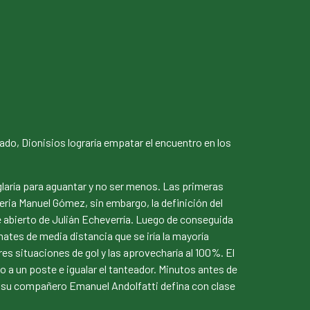
ado, Dionisios lograría empatar el encuentro en los
glaría para aguantar y no ser menos. Las primeras
eria Manuel Gómez, sin embargo, la definición del
pie abierto de Julián Echeverría. Luego de conseguida
tes de media distancia que se iría la mayoría
res situaciones de gol y las aprovecharía al 100%. El
o a un poste e igualar el tanteador. Minutos antes de
que su compañero Emanuel Andolfatti defina con clase