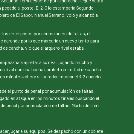
o Segundo Terni desborde por la derecha, llegue hasta
en pegada al poste. El 2-0 lo estamparía Segundo
lero de El Sabor, Nahuel Serrano, voló y alcanzó a
 los doce pasos por acumulación de faltas, el
l se agrande por lo que marcaría un nuevo tanto para
d de cancha, vio que el arquero rival estaba
mpezaría a apretar a su rival, jugando mucho y
un rival con una buena gambeta en mitad de cancha
pocos minutos, ahora si lograrían marcar el 3-2 cuando
esde el punto de penal por acumulación de faltas,
gado en ataque en los minutos finales buscando el
de penal por acumulación de faltas. Martín definió
 hacer jugar a su equipos. Se despachó con un doblete