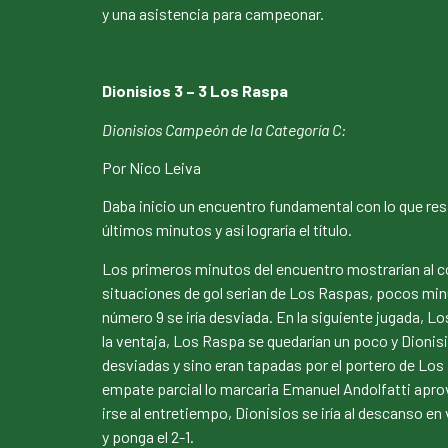
y una asistencia para campeonar.
Dionisios 3 – 3 Los Raspa
Dionisios Campeón de la Categoría C:
Por Nico Leiva
Daba inicio un encuentro fundamental con lo que resp
últimos minutos y así lograría el título.
Los primeros minutos del encuentro mostrarían al co
situaciones de gol serian de Los Raspas, pocos minu
número 9 se iría desviada. En la siguiente jugada, Lo
la ventaja, Los Raspa se quedarían un poco y Dionis
desviadas y sino eran tapadas por el portero de Los R
empate parcial lo marcaria Emanuel Andolfatti aprove
irse al entretiempo, Dionisios se iría al descanso e
y ponga el 2-1.