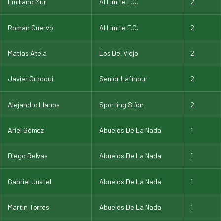
Emiliano Mur
Al Límite F.C.
2
Román Cuervo
Al Límite F.C.
2
Matías Atela
Los Del Viejo
2
Javier Ordoqui
Senior Lafinour
2
Alejandro Llanos
Sporting Sifón
2
Ariel Gómez
Abuelos De La Nada
1
Diego Relvas
Abuelos De La Nada
1
Gabriel Justel
Abuelos De La Nada
1
Martin Torres
Abuelos De La Nada
1