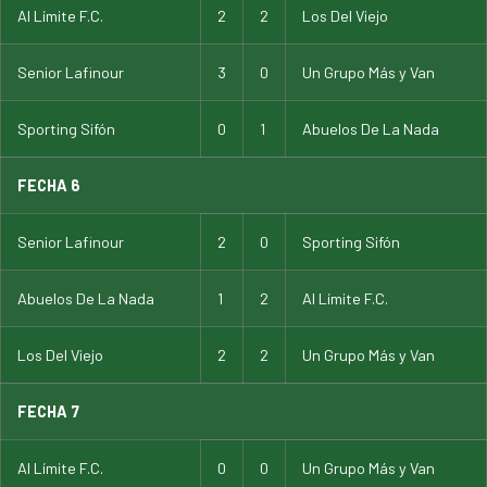
Al Límite F.C.
2
2
Los Del Viejo
Senior Lafinour
3
0
Un Grupo Más y Van
Sporting Sifón
0
1
Abuelos De La Nada
FECHA 6
Senior Lafinour
2
0
Sporting Sifón
Abuelos De La Nada
1
2
Al Límite F.C.
Los Del Viejo
2
2
Un Grupo Más y Van
FECHA 7
Al Límite F.C.
0
0
Un Grupo Más y Van