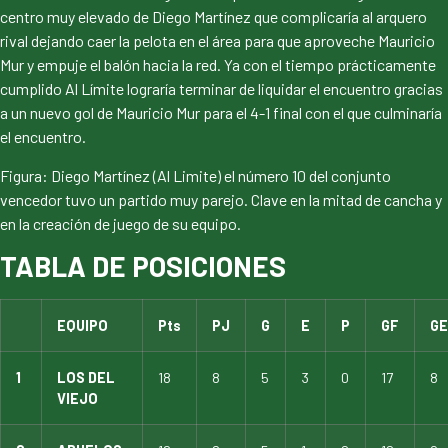
centro muy elevado de Diego Martínez que complicaría al arquero
rival dejando caer la pelota en el área para que aproveche Mauricio
Mur y empuje el balón hacia la red. Ya con el tiempo prácticamente
cumplido Al Límite lograría terminar de liquidar el encuentro gracias
a un nuevo gol de Mauricio Mur para el 4-1 final con el que culminaría
el encuentro.
Figura: Diego Martínez (Al Limite) el número 10 del conjunto
vencedor tuvo un partido muy parejo. Clave en la mitad de cancha y
en la creación de juego de su equipo.
TABLA DE POSICIONES
EQUIPO
Pts
PJ
G
E
P
GF
GE
1
LOS DEL
18
8
5
3
0
17
8
VIEJO