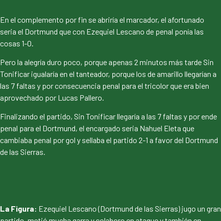
En el complemento por fin se abriría el marcador, el afortunado
seria el Dortmund que con Ezequiel Lescano de penal ponía las
cosas 1-0.
Pero la alegría duro poco, porque apenas 2 minutos más tarde Sin
Tonificar igualaría en el tanteador, porque los de amarillo llegarían a
las 7 faltas y por consecuencia penal para el tricolor que era bien
aprovechado por Lucas Pallero.
Finalizando el partido, Sin Tonificar llegaría a las 7 faltas y por ende
penal para el Dortmund, el encargado seria Nahuel Eleta que
cambiaba penal por gol y sellaba el partido 2-1 a favor del Dortmund
de las Sierras.
La Figura:
Ezequiel Lescano (Dortmund de las Sierras) jugo un gran
partido, metió mucha garra y colaboro en ataque y también en