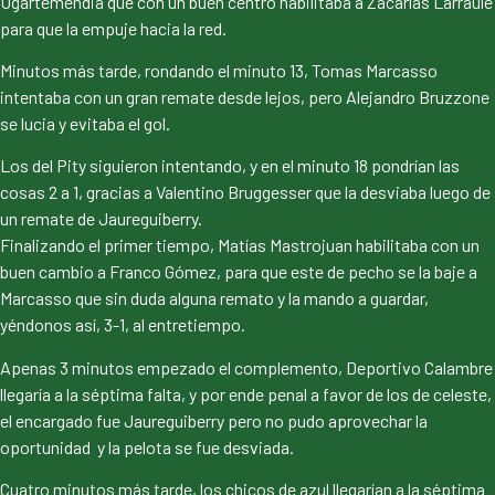
Ugartemendia que con un buen centro habilitaba a Zacarías Larraule
para que la empuje hacia la red.
Minutos más tarde, rondando el minuto 13, Tomas Marcasso
intentaba con un gran remate desde lejos, pero Alejandro Bruzzone
se lucia y evitaba el gol.
Los del Pity siguieron intentando, y en el minuto 18 pondrían las
cosas 2 a 1, gracias a Valentino Bruggesser que la desviaba luego de
un remate de Jaureguiberry.
Finalizando el primer tiempo, Matías Mastrojuan habilitaba con un
buen cambio a Franco Gómez, para que este de pecho se la baje a
Marcasso que sin duda alguna remato y la mando a guardar,
yéndonos así, 3-1, al entretiempo.
Apenas 3 minutos empezado el complemento, Deportivo Calambre
llegaría a la séptima falta, y por ende penal a favor de los de celeste,
el encargado fue Jaureguiberry pero no pudo aprovechar la
oportunidad y la pelota se fue desviada.
Cuatro minutos más tarde, los chicos de azul llegarían a la séptima