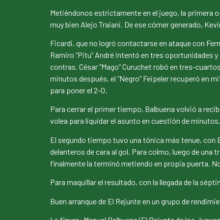
Metiéndonos estrictamente en el juego, la primera o
muy bien Alejo Traiani. De ese córner generado, Kevi
Ficardi, que no logró contactarse en ataque con Fer
Ramiro “Pitu” André intentó en tres oportunidades y
contras. César “Mago” Curuchet robó en tres-cuartos
minutos después, el “Negro” Feipeler recuperó en mi
para poner el 2-0.
Para cerrar el primer tiempo, Balbuena volvió a recib
volea para liquidar el asunto en cuestión de minutos
El segundo tiempo tuvo una tónica más tenue, con El
delanteros de cara al gol. Para colmo, luego de una 
finalmente la terminó metiendo en propia puerta. No 
Para maquillar el resultado, con la llegada de la sépt
Buen arranque de El Rejunte en un grupo de rendimien
La figura: Manuel Balbuena (El Rejunte de los Jueves