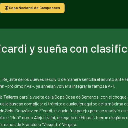
Copa Nacional de Campeones
icardi y sueña con clasific
 El Rejunte de los Jueves resolvió de manera sencilla el asunto ante 
 –próximo rival-, ya anhelan volver a integrar la famosa A-1.
b Talleres para la vuelta de la Copa Cosa de Serranos, con el choque
que le buscan complicar el trámite a cualquier equipo de la máxima c
 de Seba González en Ficardi, el duelo fue parejo pero se resolvió en 
o el “Goñi” como Alejo Traini, delegado de Ficardi, fueron elegidos
n manos de Francisco “Vasquito” Vergara.