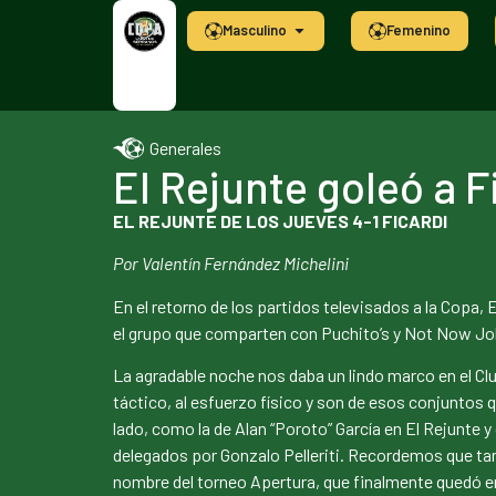
Masculino
Femenino
Generales
El Rejunte goleó a F
EL REJUNTE DE LOS JUEVES 4-1 FICARDI
Por Valentín Fernández Michelini
En el retorno de los partidos televisados a la Copa,
el grupo que comparten con Puchito’s y Not Now John
La agradable noche nos daba un lindo marco en el Clu
táctico, al esfuerzo físico y son de esos conjuntos 
lado, como la de Alan “Poroto” García en El Rejunte y
delegados por Gonzalo Pelleriti. Recordemos que tant
nombre del torneo Apertura, que finalmente quedó e