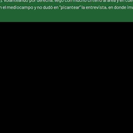
 en el mediocampo y no dudó en “picantear” la entrevista, en donde i