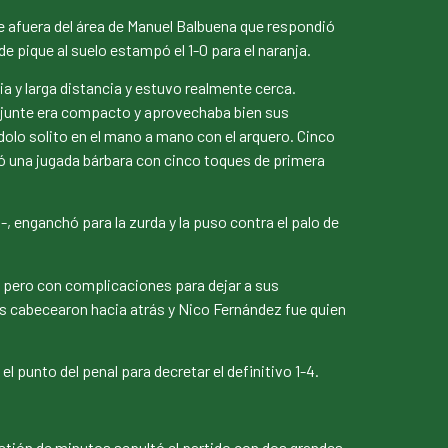
e afuera del área de Manuel Balbuena que respondió
e pique al suelo estampó el 1-0 para el naranja.
 y larga distancia y estuvo realmente cerca.
Rejunte era compacto y aprovechaba bien sus
olo solito en el mano a mano con el arquero. Cinco
zó una jugada bárbara con cinco toques de primera
-, enganchó para la zurda y la puso contra el palo de
a pero con complicaciones para dejar a sus
res cabecearon hacia atrás y Nico Fernández fue quien
el punto del penal para decretar el definitivo 1-4.
estión de minutos sepultó el partido con dos grandes