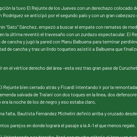
pción la tuvo El Rejunte de los Jueves con un derechazo colocado d
n Rodríguez se anticipó por el segundo palo y con un gran cabezazo d
mín “Gato” Sánchez, empezó a buscar el empate con remates de media
 en la última reventó el travesaño con un zurdazo espectacular. El 
 de cancha y jugó la pared con Manu Balbuena para terminar perdiénd
tad de cancha y tras un lindo toqueteo asistió a Balbuena que finali
ir en el vértice derecho del área –esta vez tras gran pase de Curuchet
.
 Rejunte bien cerrado atrás y Ficardi intentando ir por la remontad
tremenda salvada de Traiani con dos toques en la línea, dos defenso
era la noche de los de negro y eso estaba claro.
ima falta, Bautista Fernández Michelini definió arriba y cruzado desde 
tos parejos en donde logrará el pasaje a la A-1 el que menos regale.
). Volanteando por derecha, llegó con mucho criterio al área y en cu