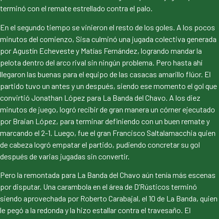
terminó con el remate estrellado contra el palo.
En el segundo tiempo se vinieron el resto de los goles. A los pocos
minutos del comienzo, Sisa culminó una jugada colectiva generada
por Agustín Echeveste y Matías Fernández, logrando mandar la
pelota dentro del arco rival sin ningún problema. Pero hasta ahí
llegaron las buenas para el equipo de las casacas amarillo flúor. El
partido tuvo un antes y un después, siendo ese momento el gol que
convirtió Jonathan López para La Banda del Chavo. A los diez
minutos de juego, logró recibir de gran manera un córner ejecutado
por Braian López, para terminar definiendo con un buen remate y
marcando el 2-1. Luego, fue el gran Francisco Saltalamacchia quien
de cabeza logró empatar el partido, pudiendo concretar su gol
después de varias jugadas sin convertir.
Pero la remontada para La Banda del Chavo aún tenía más escenas
por disputar. Una carambola en el área de D’Rústicos terminó
siendo aprovechada por Roberto Carabajal, el 10 de La Banda, quien
le pegó a la redonda y la hizo estallar contra el travesaño. El