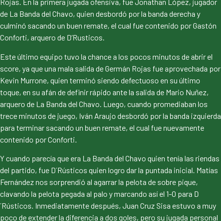
Rojas. En la primera jugada ofensiva, fue Jonathan López, jugador
de La Banda del Chavo, quien desbordó por la banda derecha y
culminó sacando un buen remate, el cual fue contenido por Gastón
Conforti, arquero de D’Rusticos.
Este último equipo tuvo la chance a los pocos minutos de abrir el
score, ya que una mala salida de Germán Rojas fue aprovechada por
Kevin Murrone, quien terminó siendo defectuoso en su último
toque, en su afán de definir rápido ante la salida de Mario Nuñez,
arquero de La Banda del Chavo. Luego, cuando promediaban los
trece minutos de juego, Iván Araujo desbordó por la banda izquierda
para terminar sacando un buen remate, el cual fue nuevamente
contenido por Conforti.
Y cuando parecía que era La Banda del Chavo quien tenía las riendas
del partido, fue D´Rústicos quien logro dar la puntada inicial. Matías
Fernández nos sorprendió al agarrar la pelota de sobre pique,
clavando la pelota pegada al palo y marcando así el 1-0 para D
´Rústicos. Inmediatamente después, Juan Cruz Sisa estuvo a muy
poco de extender la diferencia a dos goles, pero su jugada personal