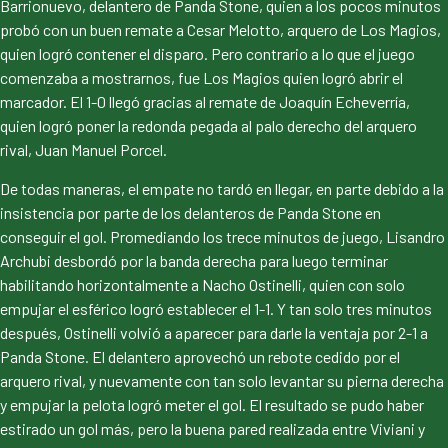
Barrionuevo, delantero de Panda Stone, quien a los pocos minutos
probó con un buen remate a Cesar Melotto, arquero de Los Magios,
quien logró contener el disparo. Pero contrario a lo que el juego
comenzaba a mostrarnos, fue Los Magios quien logró abrir el
marcador. El 1-0 llegó gracias al remate de Joaquín Echeverría,
quien logró poner la redonda pegada al palo derecho del arquero
rival, Juan Manuel Porcel.
De todas maneras, el empate no tardó en llegar, en parte debido a la
insistencia por parte de los delanteros de Panda Stone en
conseguir el gol. Promediando los trece minutos de juego, Lisandro
Archubi desbordó por la banda derecha para luego terminar
habilitando horizontalmente a Nacho Ostinelli, quien con solo
empujar el esférico logró establecer el 1-1. Y tan solo tres minutos
después, Ostinelli volvió a aparecer para darle la ventaja por 2-1 a
Panda Stone. El delantero aprovechó un rebote cedido por el
arquero rival, y nuevamente con tan solo levantar su pierna derecha
y empujar la pelota logró meter el gol. El resultado se pudo haber
estirado un gol más, pero la buena pared realizada entre Viviani y