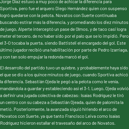
Jorge Díaz estuvo a muy poco de achicar la diferencia para
Sportiva, pero fue el arquero Diego Hernández quien con suspenso
logró quedarse con la pelota. Novatos con Suerte continuaba
buscando estirar más la diferencia, y promediando los diez minutos
de juego, Alperte interceptó un pase de Olmos, y de taco casi logra
meter el tercero, de no haber sido por el palo que se lo impidió. Pero
el 3-0 tocaba la puerta, siendo Battisteli el encargado del gol. Este
último jugador recibió una habilitación por parte de Pedro Izarriaga,
y con tan solo empujar la redonda marcó el gol.
El desarrollo del partido tuvo un quiebre, y probablemente haya sido
el que se dio a los quince minutos de juego, cuando Sportiva achicó
la diferencia. Sebastián Ojeda le pegó a la pelota como le venía,
mandándola a guardar y estableciendo así el 3-1. Luego, Ojeda volvió
a definir una jugada colectiva de cabezas: Isaías Rodríguez le tiró
un centro con su cabeza a Sebastián Ojeada, quien de palomita la
metió. Posteriormente, la avanzada siguió hiriendo el arco de
Novatos con Suerte, ya que tanto Francisco Leiva como Isaías
Rodríguez hicieron estallar el travesaño del arco de Novatos.