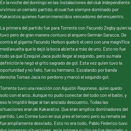
En la noche del domingo en las instalaciones del club Independiente
vivimos un cerrado partido, el cual fue siempre dominado por
Kakarotos quienes fueron merecidos vencedores del encuentro.
La primera del partido fue para Torrente con Facundo Zegby quien la
tuvo pero de gran manera contuvo el arquero Germán Saracca. De
contra el gigante Facundo Herbon quebró el cero con una magnifica
mediavuelta que le dejó la boca abierta a más de uno. Esto no fue
todo ya que Ezequiel Jaca pudo llegar al segundo, pero su mala
definición le negó el grito sagrado de gol. Esta vez quien tuvo la
oportunidad y no fallo, fue su hermano. Escalando por banda
derecha Tomas Jaca no perdono y marcó el segundo gol.
Torrente tuvo una reacción con Agustín Ragonese, quien quedo
solo con el arco. Aunque no pudo conectar del todo con el balón, y
eso le impidió llegar al tan ansiado descuento. Todas las
situaciones eran de Kakaratos. Que eran amplios dominadores del
partido. Leo Correa tuvo en sus pies el tercero pero su remate se
fue ampliamente desviado. Esto no era todo, Pablo Federico tuvo
dos inmensas situaciones, en la primera su tiro se fue desviado, y