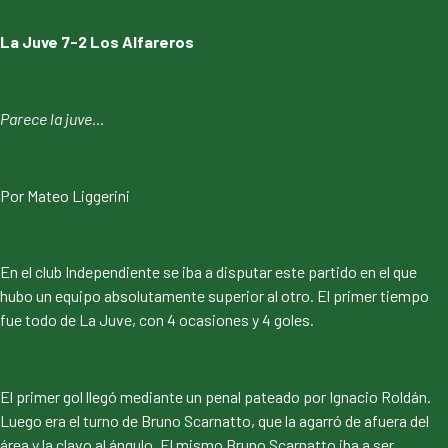
La Juve 7-2 Los Alfareros
Parece la juve…
Por Mateo Liggerini
En el club Independiente se iba a disputar este partido en el que
hubo un equipo absolutamente superior al otro. El primer tiempo
fue todo de La Juve, con 4 ocasiones y 4 goles.
El primer gol llegó mediante un penal pateado por Ignacio Roldán.
Luego era el turno de Bruno Scarnatto, que la agarró de afuera del
área y la clavo al ángulo. El mismo Bruno Scarnatto iba a ser