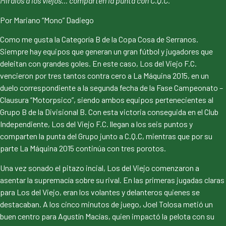
Miralos a los viejos… comparten la punta con C.Q.C.
Por Mariano “Mono” Dadiego
Como me gusta la Categoría B de la Copa Cosa de Serranos.
Siempre hay equipos que generan un gran fútbol y jugadores que
deleitan con grandes goles. En este caso, Los del Viejo F.C.
vencieron por tres tantos contra cero a La Máquina 2015, en un
duelo correspondiente a la segunda fecha de la Fase Campeonato –
Clausura “Motorpsico”, siendo ambos equipos pertenecientes al
Grupo B de la Divisional B. Con esta victoria conseguida en el Club
Independiente, Los del Viejo F.C. llegan a los seis puntos y
comparten la punta del Grupo junto a C.Q.C, mientras que por su
parte La Máquina 2015 continúa con tres porotos.
Una vez sonado el pitazo incial, Los del Viejo comenzaron a
asentar la supremacía sobre su rival. En las primeras jugadas claras
para Los del Viejo, eran los volantes y delanteros quienes se
destacaban. A los cinco minutos de juego, Joel Tolosa metió un
buen centro para Agustín Macías, quien impactó la pelota con su