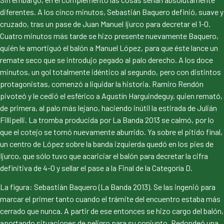
diferentes. A los cinco minutos, Sebastián Baquero definió, suave y
cruzado, tras un pase de Juan Manuel Ijurco para decretar el 1-0.
Cuatro minutos más tarde se hizo presente nuevamente Baquero,
quién le amortiguó el balón a Manuel López, para que éste lance un
remate seco que se introdujo pegado al palo derecho. A los doce
minutos, un gol totalmente idéntico al segundo, pero con distintos
protagonistas, comenzó a liquidar la historia. Ramiro Rendón
pivoteó y le cedió el esférico a Agustín Harguindeguy, quien remató,
de primera, al palo más lejano, haciendo inútil la estirada de Julián
Fillipelli. La tromba producida por La Banda 2013 se calmó, por lo
que el cotejo se tornó nuevamente aburrido. Ya sobre el pitido final,
un centro de López sobre la banda izquierda quedó en los pies de
Ijurco, que sólo tuvo que acariciar el balón para decretar la cifra
definitiva de 4-0 y sellar el pase a la Final de la Categoría D.
La figura: Sebastián Baquero (La Banda 2013). Se las ingenió para
marcar el primer tanto cuando el trámite del encuentro estaba más
cerrado que nunca. A partir de ese entonces se hizo cargo del balón,
aportando situaciones de peligro para su conjunto. Redondeó una