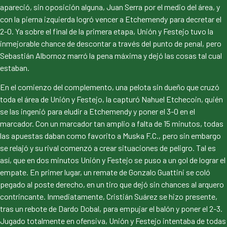
apareció, sin oposición alguna, Juan Serra por el medio del área, y
con la pierna izquierda logró vencer a Etchemendy para decretar el
2-0. Ya sobre el final de la primera etapa, Unión y Festejo tuvo la
inmejorable chance de descontar a través del punto de penal, pero
Sebastián Albornoz marró la pena máxima y dejó las cosas tal cual
estaban.
En el comienzo del complemento, una pelota sin dueño que cruzó
toda el área de Unión y Festejo, la capturó Nahuel Etchecoin, quién
se las ingenió para eludir a Etchemendy y poner el 3-0 en el
marcador. Con un marcador tan amplio a falta de 15 minutos, todas
las apuestas daban como favorito a Muska F.C., pero sin embargo
se relajó y su rival comenzó a crear situaciones de peligro. Tal es
así, que en dos minutos Unión y Festejo se puso a un gol de lograr el
empate. En primer lugar, un remate de Gonzalo Guattini se coló
pegado al poste derecho, en un tiro que dejó sin chances al arquero
contrincante. Inmediatamente, Cristián Suárez se hizo presente,
tras un rebote de Dardo Dobal, para empujar el balón y poner el 2-3.
Jugado totalmente en ofensiva, Unión y Festejo intentaba de todas