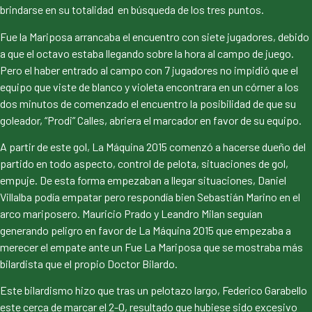
brindarse en su totalidad en búsqueda de los tres puntos.
Fue la Mariposa arrancaba el encuentro con siete jugadores, debido
a que el octavo estaba llegando sobre la hora al campo de juego.
Pero el haber entrado al campo con 7 jugadores no impidió que el
equipo que viste de blanco y violeta encontrara en un córner a los
dos minutos de comenzado el encuentro la posibilidad de que su
goleador, “Prodi” Calles, abriera el marcador en favor de su equipo.
A partir de este gol, La Máquina 2015 comenzó a hacerse dueño del
partido en todo aspecto, control de pelota, situaciones de gol,
empuje. De esta forma empezaban a llegar situaciones, Daniel
Villalba podía empatar pero respondía bien Sebastián Marino en el
arco mariposero. Mauricio Prado y Leandro Milan seguían
generando peligro en favor de La Máquina 2015 que empezaba a
merecer el empate ante un Fue La Mariposa que se mostraba más
bilardista que el propio Doctor Bilardo.
Este bilardismo hizo que tras un pelotazo largo, Federico Garabello
este cerca de marcar el 2-0, resultado que hubiese sido excesivo