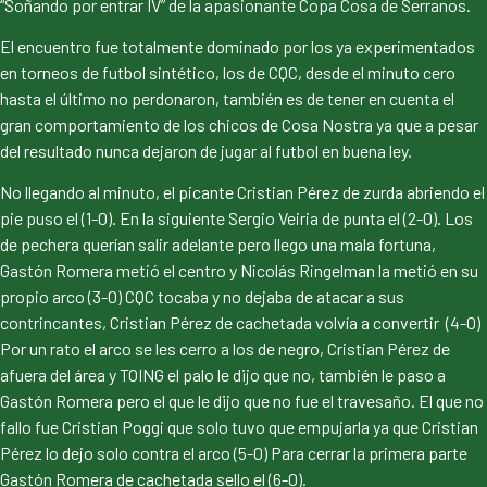
“Soñando por entrar IV” de la apasionante Copa Cosa de Serranos.
El encuentro fue totalmente dominado por los ya experimentados
en torneos de futbol sintético, los de CQC, desde el minuto cero
hasta el último no perdonaron, también es de tener en cuenta el
gran comportamiento de los chicos de Cosa Nostra ya que a pesar
del resultado nunca dejaron de jugar al futbol en buena ley.
No llegando al minuto, el picante Cristian Pérez de zurda abriendo el
pie puso el (1-0). En la siguiente Sergio Veiria de punta el (2-0). Los
de pechera querían salir adelante pero llego una mala fortuna,
Gastón Romera metió el centro y Nicolás Ringelman la metió en su
propio arco (3-0) CQC tocaba y no dejaba de atacar a sus
contrincantes, Cristian Pérez de cachetada volvía a convertir (4-0)
Por un rato el arco se les cerro a los de negro, Cristian Pérez de
afuera del área y TOING el palo le dijo que no, también le paso a
Gastón Romera pero el que le dijo que no fue el travesaño. El que no
fallo fue Cristian Poggi que solo tuvo que empujarla ya que Cristian
Pérez lo dejo solo contra el arco (5-0) Para cerrar la primera parte
Gastón Romera de cachetada sello el (6-0).