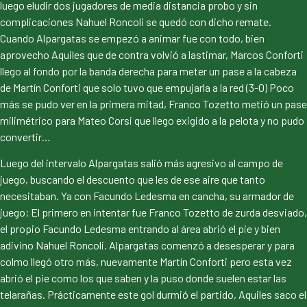
luego eludir dos jugadores de media distancia probo y sin
complicaciones Nahuel Roncoli se quedó con dicho remate.
Cuando Alpargatas se empezó a animar fue con todo, bien
aprovecho Aquiles que de contra volvió a lastimar, Marcos Conforti
llego al fondo por la banda derecha para meter un pase a la cabeza
de Martín Conforti que solo tuvo que empujarla a la red (3-0) Poco
más se pudo ver en la primera mitad, Franco Tozetto metió un pase
milimétrico para Mateo Corsi que llego exigido a la pelota y no pudo
convertir…
Luego del intervalo Alpargatas salió más agresivo al campo de
juego, buscando el descuento que les de ese aire que tanto
necesitaban. Ya con Facundo Ledesma en cancha, su armador de
juego; El primero en intentar fue Franco Tozetto de zurda desviado,
el propio Facundo Ledesma entrando al área abrió el pie y bien
adivino Nahuel Roncoli. Alpargatas comenzó a desesperar y para
colmo llegó otro más, nuevamente Martín Conforti pero esta vez
abrió el pie como los que saben y la puso donde suelen estar las
telarañas. Prácticamente este gol durmió el partido, Aquiles saco el