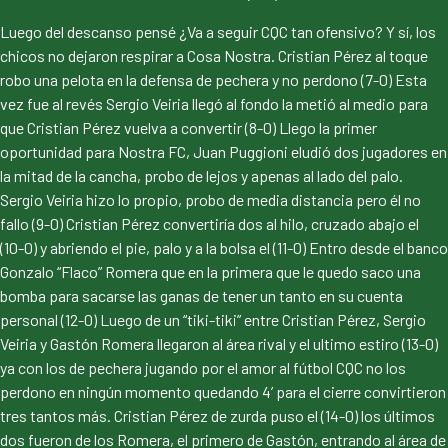
Luego del descanso pensé ¿Va a seguir CQC tan ofensivo? Y sí, los
chicos no dejaron respirar a Cosa Nostra. Cristian Pérez al toque
robo una pelota en la defensa de pechera y no perdono (7-0) Esta
vez fue al revés Sergio Veiria llegó al fondo la metió al medio para
que Cristian Pérez vuelva a convertir (8-0) Llego la primer
oportunidad para Nostra FC, Juan Puggioni eludió dos jugadores en
la mitad de la cancha, probo de lejos y apenas al lado del palo.
Sergio Veiria hizo lo propio, probo de media distancia pero él no
fallo (9-0) Cristian Pérez convertiría dos al hilo, cruzado abajo el
(10-0) y abriendo el pie, palo y a la bolsa el (11-0) Entro desde el banco
Gonzalo “Flaco” Romera que en la primera que le quedo saco una
bomba para sacarse las ganas de tener un tanto en su cuenta
personal (12-0) Luego de un “tiki-tiki” entre Cristian Pérez, Sergio
Veiria y Gastón Romera llegaron al área rival y el ultimo estiro (13-0)
ya con los de pechera jugando por el amor al fútbol CQC no los
perdono en ningún momento quedando 4’ para el cierre convirtieron
tres tantos más. Cristian Pérez de zurda puso el (14-0) los últimos
dos fueron de los Romera, el primero de Gastón, entrando al área de