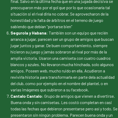
final. Salvo en la última fecha que en una jugada decisiva se
preocuparon más por el gol que por lo que ocasionaría tal
situación si el rival diría no cobrar. Se aprovecharon de la
honestidad y la falta de árbitros en el terreno de juego
sabiendo que debían “portarse bien”
Segurola y Habana
: También son un equipo que recién
arranca a jugar, parecen ser un grupo de amigos que buscan
jugar juntos y ganar. De buen comportamiento, siempre
hicieron su juego y jamás sobraron al rival por más de la
amplia victoria. Usaron una camiseta con cuatro cuadros
blancos y azules. No llevaron mucha hinchada, solo algunos
amigos. Poseen web, mucho ruido en ella. Acudieron a
revivirla historia para transformarla en parte dela actualidad
del club, como por ejemplo en el nombre del plantel, o en
varias imágenes que subieron a su facebook.
Cantalo Cantalo:
Grupo de amigos que vienen a divertirse.
Buena onda y sin camisetas. Les costó completan en casi
todas las fechas que debieron presentarse pero así y todo. Se
presentaron sin ningún problema. Parecen buena onda y un