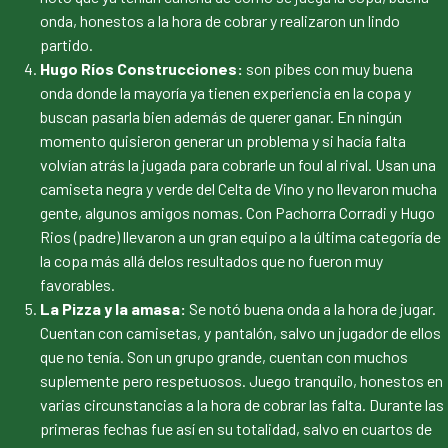
onda, honestos a la hora de cobrar y realizaron un lindo
partido.
Hugo Ríos Construcciones:
son pibes con muy buena
onda donde la mayoría ya tienen experiencia en la copa y
buscan pasarla bien además de querer ganar. En ningún
momento quisieron generar un problema y si hacía falta
volvían atrás la jugada para cobrarle un foul al rival. Usan una
camiseta negra y verde del Celta de Vino y no llevaron mucha
gente, algunos amigos nomas. Con Pachorra Corradi y Hugo
Rios (padre) llevaron a un gran equipo a la última categoría de
la copa más allá delos resultados que no fueron muy
favorables.
La Pizza y la amasa:
Se notó buena onda a la hora de jugar.
Cuentan con camisetas, y pantalón, salvo un jugador de ellos
que no tenía. Son un grupo grande, cuentan con muchos
suplemente pero respetuosos. Juego tranquilo, honestos en
varias circunstancias a la hora de cobrar las falta. Durante las
primeras fechas fue así en su totalidad, salvo en cuartos de