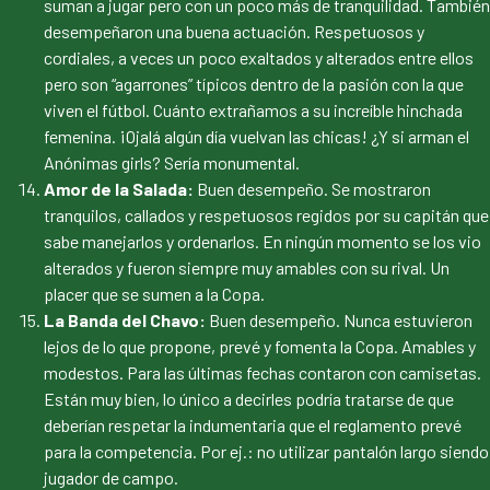
suman a jugar pero con un poco más de tranquilidad. También
desempeñaron una buena actuación. Respetuosos y
cordiales, a veces un poco exaltados y alterados entre ellos
pero son “agarrones” típicos dentro de la pasión con la que
viven el fútbol. Cuánto extrañamos a su increíble hinchada
femenina. ¡Ojalá algún día vuelvan las chicas! ¿Y si arman el
Anónimas girls? Sería monumental.
Amor de la Salada:
Buen desempeño. Se mostraron
tranquilos, callados y respetuosos regidos por su capitán que
sabe manejarlos y ordenarlos. En ningún momento se los vio
alterados y fueron siempre muy amables con su rival. Un
placer que se sumen a la Copa.
La Banda del Chavo:
Buen desempeño. Nunca estuvieron
lejos de lo que propone, prevé y fomenta la Copa. Amables y
modestos. Para las últimas fechas contaron con camisetas.
Están muy bien, lo único a decirles podría tratarse de que
deberían respetar la indumentaria que el reglamento prevé
para la competencia. Por ej.: no utilizar pantalón largo siendo
jugador de campo.