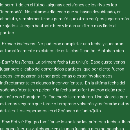
lo permitido en el fútbol, algunas decisiones de los rivales los
“incomodó”: No estamos diciendo que se hayan desubicado, en
absoluto, simplemente nos pareció que otros equipos jugaron más
relajados. Juegan bastante bien y le dan un ritmo muy lindo al
partido.
-Branca Vallecano:
No pudieron completar una fecha y quedaron
automáticamente excluidos de esta clasificación. Pintaban bien.
-Barrio las Ranas:
La primera fecha fue un lujo. Daba gusto verlos
jugar pero al cabo del correr delos partidos, que por cierto fueron
pocos, empezaron a tener problemas o estar involucrados
indirectamente en algunos inconvenientes. En la última fecha del
soñando intentaron pelear. Y la fecha anterior tuvieron algún roce
de más con Garrajam. En Facebook la rompieron. Una picardía pero
estamos seguros que tarde o temprano volverán y mejorarán estos
detalles. Los esperamos en el Soñando de junio/julio.
-Paw Patrol:
Equipo familiar se los notaba las primeras fechas. Iban
un poco fuertes y al choque en algunas jugadas pero no pasaba a