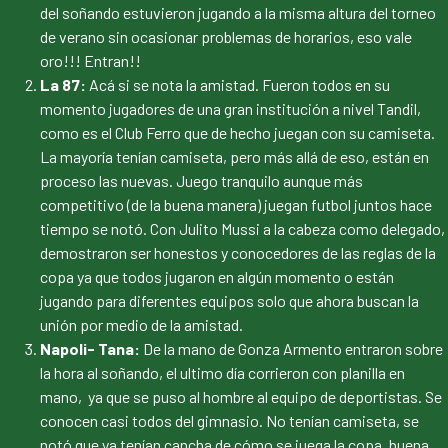
del soñando estuvieron jugando a la misma altura del torneo
de verano sin ocasionar problemas de horarios, eso vale
oro!!! Entran!!
La 87:
Acá si se nota la amistad. Fueron todos en su
momento jugadores de una gran institución a nivel Tandil,
como es el Club Ferro que de hecho juegan con su camiseta.
La mayoría tenían camiseta, pero más allá de eso, están en
proceso las nuevas. Juego tranquilo aunque más
competitivo (de la buena manera) juegan futbol juntos hace
tiempo se notó. Con Julito Mussi a la cabeza como delegado,
demostraron ser honestos y conocedores de las reglas de la
copa ya que todos jugaron en algún momento o están
jugando para diferentes equipos solo que ahora buscan la
unión por medio de la amistad.
Napoli- Tana:
De la mano de Gonza Armento entraron sobre
la hora al soñando, el ultimo día corrieron con planilla en
mano, ya que se puso al hombre al equipo de deportistas. Se
conocen casi todos del gimnasio. No tenían camiseta, se
notó que ya tenían cancha de cómo se juega la copa, buena