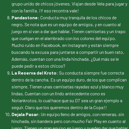
grupo unido de chicos jóvenes. Viajan desde Vela para jugar y
con la familia. ¡Y eso recontra vale!
Pandastone:
Conducta muy tranquila de los chicos de
negro. Se nota que es un equipo de amigos, y en cuanto al
juego en sí van a dar que hablar. Tienen camisetas y un trapo
que cuelgan en el alambrado con los colores del equipo.
Mucho ruido en Facebook, en instagram y están siempre
buscando la excusa para juntarse a compartir un buen rato.
Además, cuentan con una linda hinchada. ¿Qué más se le
puede pedir a estos chicos?
La Reserva del Kroto
: Su conducta siempre fue correcta
dentro de la cancha. Es un equipo duro, de los que complican
siempre. Tienen unas camisetas rayadas azul y blanco muy
lindas. Cuentan con un lindo antecedente cono es
Notankrotos, lo cual hace que su DT sea un gran ejemplo a
seguir. Claro que los queremos dentro de la Copa!!
Dejala Pasar:
Un equipo lleno de amigos, con remeras, sin
hinchada, sin bandera pero con mucho Fair Play en cuanto al
juego. Tienen un gran equipo en juego y pueden dar que hablar