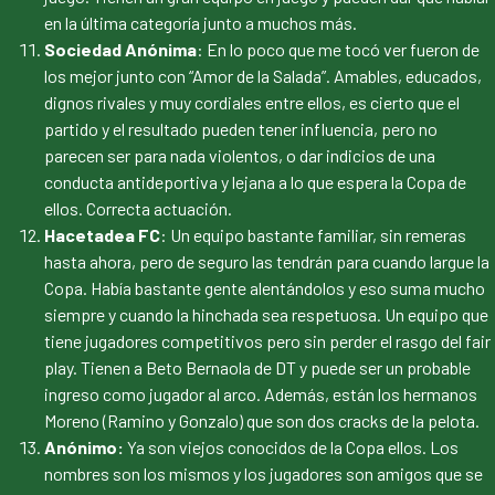
en la última categoría junto a muchos más.
Sociedad Anónima
: En lo poco que me tocó ver fueron de
los mejor junto con “Amor de la Salada”. Amables, educados,
dignos rivales y muy cordiales entre ellos, es cierto que el
partido y el resultado pueden tener influencia, pero no
parecen ser para nada violentos, o dar indicios de una
conducta antideportiva y lejana a lo que espera la Copa de
ellos. Correcta actuación.
Hacetadea FC
: Un equipo bastante familiar, sin remeras
hasta ahora, pero de seguro las tendrán para cuando largue la
Copa. Había bastante gente alentándolos y eso suma mucho
siempre y cuando la hinchada sea respetuosa. Un equipo que
tiene jugadores competitivos pero sin perder el rasgo del fair
play. Tienen a Beto Bernaola de DT y puede ser un probable
ingreso como jugador al arco. Además, están los hermanos
Moreno (Ramino y Gonzalo) que son dos cracks de la pelota.
Anónimo:
Ya son viejos conocidos de la Copa ellos. Los
nombres son los mismos y los jugadores son amigos que se