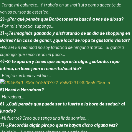
-Tengo mi gabinete.. Y trabajo en un instituto como docente de
varios cursos de estética..
2) -¿Por qué pensás que Borbotones te buscó a vos de diosa?
-Por mi simpatía, supongo…
3) -¿Te imaginás ganando y disfrutando de un día de shopping en
Baires? En caso de ganar, ¿qué local de ropa te gustaría visitar?
-No sé! En realidad no soy fanática de ninguna marca.. Si ganara
supongo que recorrería un poco…
4) -Si te apuran y tenés que comprarte algo, ¿calzado, ropa
íntima, un buen jean o remerita/vestido?
-Elegiría un lindo vestido…
5) Messi o Maradona?
-Maradona…
6) -¿Cuál pensás que puede ser tu fuerte a la hora de seducir al
jurado?
-Mi fuerte? Creo que tengo una linda sonrisa…
7) -¿Recordás algún piropo que te hayan dicho alguna vez?
-jajajaja… No recuerdo ninguno en particular..