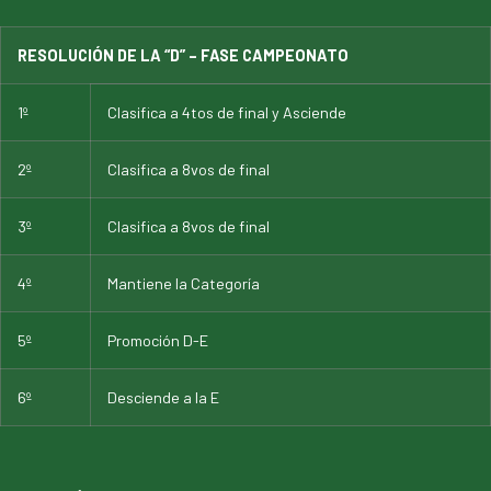
RESOLUCIÓN DE LA “D” – FASE CAMPEONATO
1º
Clasifica a 4tos de final y Asciende
2º
Clasifica a 8vos de final
3º
Clasifica a 8vos de final
4º
Mantiene la Categoría
5º
Promoción D-E
6º
Desciende a la E