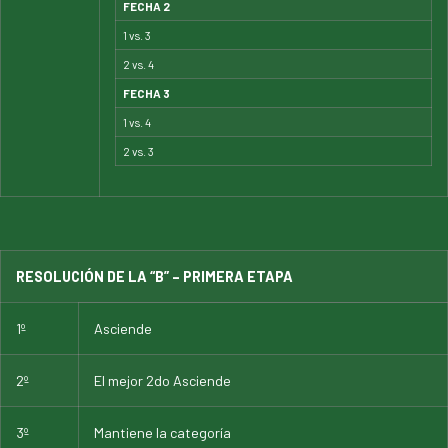
FECHA 2
1 vs. 3
2 vs. 4
FECHA 3
1 vs. 4
2 vs. 3
RESOLUCIÓN DE LA “B” – PRIMERA ETAPA
1º
Asciende
2º
El mejor 2do Asciende
3º
Mantiene la categoría