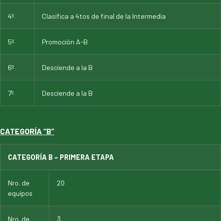
4º
Clasifica a 4tos de final de la Intermedia
5º
Promoción A-B
6º
Desciende a la B
7º
Desciende a la B
CATEGORÍA “B”
CATEGORÍA B – PRIMERA ETAPA
Nro. de
20
equipos
Nro. de
3