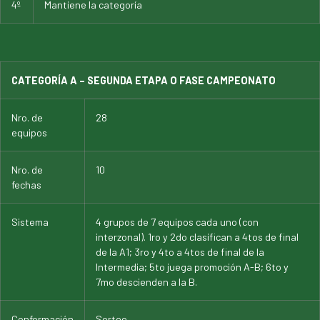
4º
Mantiene la categoría
CATEGORÍA A – SEGUNDA ETAPA O FASE CAMPEONATO
Nro. de
28
equipos
Nro. de
10
fechas
Sistema
4 grupos de 7 equipos cada uno (con
interzonal). 1ro y 2do clasifican a 4tos de final
de la A1; 3ro y 4to a 4tos de final de la
Intermedia; 5to juega promoción A-B; 6to y
7mo descienden a la B.
Conformación
Sorteo