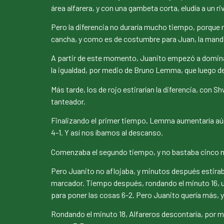
área alfarera, y con una gambeta corta, eludía a un r
Pero la diferencia no duraría mucho tiempo, porque r
cancha, y como es de costumbre para Juan, la mandab
A partir de este momento, Juanito empezó a dominar 
la igualdad, por medio de Bruno Lemma, que luego de 
Más tarde, los de rojo estirarían la diferencia, con 
tanteador.
Finalizando el primer tiempo, Lemma aumentaría aún 
4-1. Y así nos íbamos al descanso.
Comenzaba el segundo tiempo, y no bastaba cinco min
Pero Juanito no aflojaba, y minutos después estirab
marcador. Tiempo después, rondando el minuto 16, un
para poner las cosas 6-2. Pero Juanito quería más, 
Rondando el minuto 18, Alfareros descontaría, por me