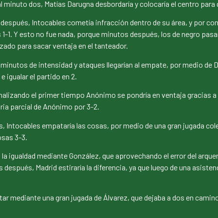
l minuto dos, Matías Darugna desbordaría y colocaría el centro para
s después, Intocables cometía infracción dentro de su área, y por co
as 1-1. Y esto no fue nada, porque minutos después, los de negro pasa
ruzado para sacar ventaja en el tanteador.
s minutos de intensidad y ataques llegarían al empate, por medio de D
e igualar el partido en 2.
nalizando el primer tiempo Anónimo se pondría en ventaja gracias a
oria parcial de Anónimo por 3-2.
Intocables empataría las cosas, por medio de una gran jugada colec
osas 3-3.
gualdad mediante González, que aprovechando el error del arquero, se
espués, Madrid estiraría la diferencia, ya que luego de una asisten
ntar mediante una gran jugada de Álvarez, que dejaba a dos en camino 