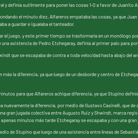
ival y definía sutilmente para poner las cosas 1-0 a favor de Juanito 
ondando el minuto diez, Alfareros empataba las cosas, ya que Juan O
a a guardar e igualaba el tanteador.
el juego, y este primer tiempo se trasformaría en un monólogo por p
una asistencia de Pedro Etchegaray, definía al primer palo para pon
Shwindt que se escapaba de contra a toda velocidad hasta abajo del ar
más la diferencia, ya que luego de un desborde y centro de Etchegar
utos para que Alfareros achique diferencia, ya que Stupino definía 
a nuevamente la diferencia, por medio de Gustavo Casinelli, que de 
a gran jugada colectiva entre Augusto Ruiz y Shwindt, marca regist
y apenas minutos más tarde Etchegaray se escapaba y con una gran j
dio de Stupino que luego de una asistencia entre líneas de Sebastián