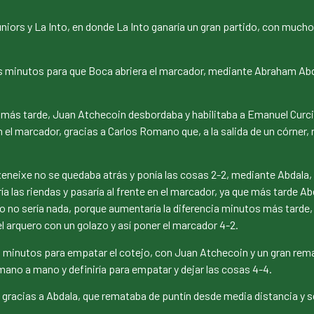
Juniors y La Into, en donde La Into ganaría un gran partido, con muc
 minutos para que Boca abriera el marcador, mediante Abraham Abda
s más tarde, Juan Atchecoin desbordaba y habilitaba a Emanuel Curci
n el marcador, gracias a Carlos Romano que, a la salida de un córner
eneixe no se quedaba atrás y ponía las cosas 2-2, mediante Abdala, q
as riendas y pasaría al frente en el marcador, ya que más tarde Abda
sto no sería nada, porque aumentaría la diferencia minutos más tarde,
del arquero con un golazo y así poner el marcador 4-2.
s minutos para empatar el cotejo, con Juan Atchecoin y un gran rem
ano a mano y definiría para empatar y dejar las cosas 4-4.
, gracias a Abdala, que remataba de puntín desde media distancia y s