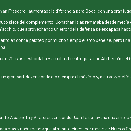
n Frascaroli aumentaba la diferencia para Boca, con una gran juga
minuto siete del complemento, Jonathan Islas remataba desde media d
acchio, que aprovechando un error de la defensa se escapaba hasta e
nto en donde peloteó por mucho tiempo el arco xeneize, pero una in
aba.
inuto 21, Islas desbordaba y echaba el centro para que Atchecoin defi
ó un gran partido, en donde dio siempre el máximo y, a su vez, metió
nito Alcachofa y Alfareros, en donde Juanito se llevaría una amplia v
nada más y nada menos que al minuto cinco, por medio de Marcos Shw