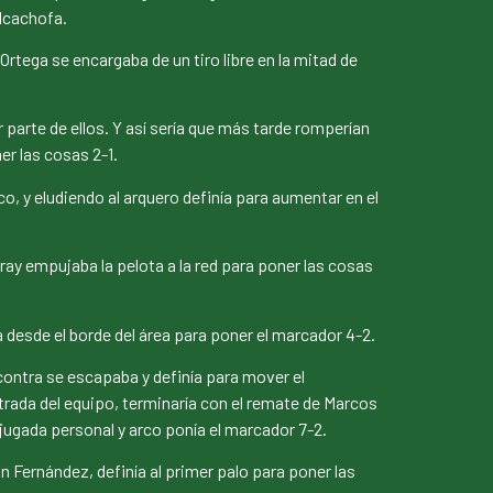
Alcachofa.
rtega se encargaba de un tiro libre en la mitad de
arte de ellos. Y así sería que más tarde romperían
er las cosas 2-1.
co, y eludiendo al arquero definía para aumentar en el
ay empujaba la pelota a la red para poner las cosas
desde el borde del área para poner el marcador 4-2.
contra se escapaba y definía para mover el
rada del equipo, terminaría con el remate de Marcos
ugada personal y arco ponía el marcador 7-2.
 Fernández, definía al primer palo para poner las