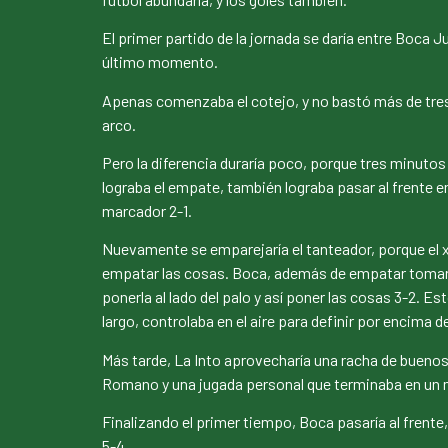
El primer partido de la jornada se daría entre Boca 
último momento.
Apenas comenzaba el cotejo, y no bastó más de tres
arco.
Pero la diferencia duraría poco, porque tres minuto
lograba el empate, también lograba pasar al frente e
marcador 2-1.
Nuevamente se emparejaría el tanteador, porque el x
empatar las cosas. Boca, además de empatar tomaría l
ponerla al lado del palo y así poner las cosas 3-2. E
largo, controlaba en el aire para definir por encima 
Más tarde, La Into aprovecharía una racha de bueno
Romano y una jugada personal que terminaba en un m
Finalizando el primer tiempo, Boca pasaría al frente
5-4.