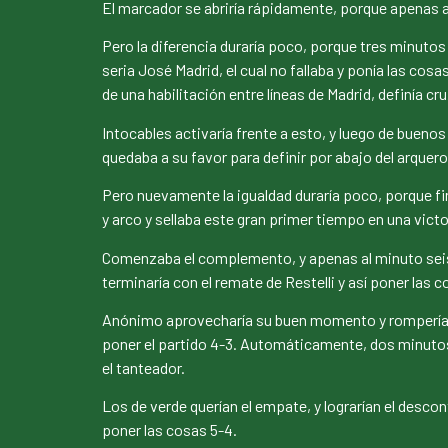
El marcador se abriría rápidamente, porque apenas a
Pero la diferencia duraría poco, porque tres minuto
seria José Madrid, el cual no fallaba y ponía las cos
de una habilitación entre líneas de Madrid, definía c
Intocables activaría frente a esto, y luego de bueno
quedaba a su favor para definir por abajo del arquero 
Pero nuevamente la igualdad duraría poco, porque fi
y arco y sellaba este gran primer tiempo en una vict
Comenzaba el complemento, y apenas al minuto seis, 
terminaría con el remate de Restelli y así poner las c
Anónimo aprovecharía su buen momento y rompería la i
poner el partido 4-3. Automáticamente, dos minutos d
el tanteador.
Los de verde querían el empate, y lograrían el desco
poner las cosas 5-4.