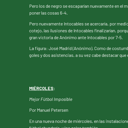
Pero los de negro se escaparían nuevamente en el ma
poner las cosas 6-4.
Pero nuevamente Intocables se acercaría, por medio d
cotejo, las ilusiones de Intocables finalizarían, por
gran victoria de Anónimo ante Intocables por 7-5.
La figura: José Madrid (Anónimo). Como de costumbre
goles y dos asistencias, a su vez cabe destacar que e
MIÉRCOLES
:
Mejor Fútbol Imposible
Por Manuel Petersen
En una nueva noche de miércoles, en las instalacione
fútbol abundaría, y los goles también.