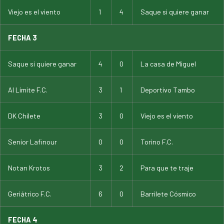
Viejo es el viento
1
4
Saque si quiere ganar
FECHA 3
Saque si quiere ganar
4
0
La casa de Miguel
Al Límite F.C.
3
1
Deportivo Tambo
DK Chilete
3
0
Viejo es el viento
Senior Lafinour
0
0
Torino F.C.
Notan Krotos
3
2
Para que te traje
Geriátrico F.C.
6
0
Barrilete Cósmico
FECHA 4