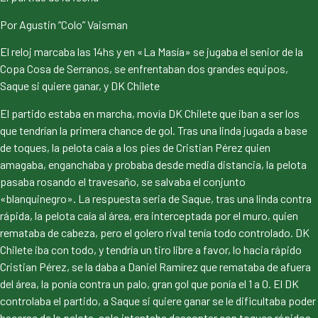
Por Agustin “Colo” Vaisman
El reloj marcaba las 14hs y en «La Masía» se jugaba el senior de la
Copa Cosa de Serranos, se enfrentaban dos grandes equipos,
Saque si quiere ganar, y DK Chilete
El partido estaba en marcha, movía DK Chilete que iban a ser los
que tendrían la primera chance de gol. Tras una linda jugada a base
de toques, la pelota caía a los pies de Cristian Pérez quien
amagaba, enganchaba y probaba desde media distancia, la pelota
pasaba rosando el travesaño, se salvaba el conjunto
«blanquinegro». La respuesta seria de Saque, tras una linda contra
rápida, la pelota caía al área, era interceptada por el muro, quien
remataba de cabeza, pero el golero rival tenía todo controlado. DK
Chilete iba con todo, y tendría un tiro libre a favor, lo hacia rápido
Cristian Pérez, se la daba a Daniel Ramírez que remataba de afuera
del área, la ponía contra un palo, gran gol que ponía el 1 a 0. El DK
controlaba el partido, a Saque si quiere ganar se le dificultaba poder
hacerse de la pelota, solo intentaba descontar con toques rápidos.