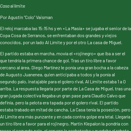
Casa
al límite
Por Agustin “Colo” Vaisman
El reloj marcaba las 15:15 hs y en «La Masía» se jugaba el senior de la
Copa Cosa de Serranos, se enfrentaban dos grandes y viejos
conocidos, por un lado Al Límite y por el otro La casa de Miguel.
El partido estaba en marcha, movía el «rojinegro» que iba a ser el
que tendría la primera chance de gol. Tras un tiro libre a favor
cercano al área, Diego Martínez le ponía una gran bocha a la cabeza
de Augusto Juanenea, quien anticipaba a todos y la ponía al
segundo palo, inatajable para el golero rival, Al Límite estaba 1 a 0
arriba. La respuesta llegaría por parte de La Casa de Miguel, tras una
gran jugada colectiva llegaba un gran pase para Claudio Calvo que
definía, pero la pelota era tapada por el golero rival. El partido
estaba trabado en mitad de cancha, La Casa tenía la posesión, pero
Al Límite era más punzante y en cada contra golpe era letal. Llegaría
un tiro libre a favor para el rojinegro, Martin Klepalon la pondría con
rosca al segundo palo, el arquero la cacheteaba y quedaba el rebote