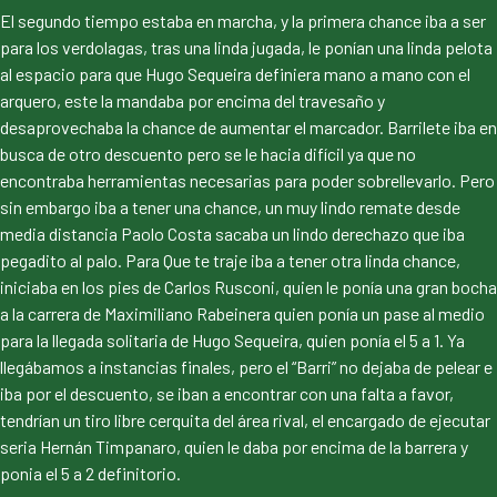
El segundo tiempo estaba en marcha, y la primera chance iba a ser
para los verdolagas, tras una linda jugada, le ponían una linda pelota
al espacio para que Hugo Sequeira definiera mano a mano con el
arquero, este la mandaba por encima del travesaño y
desaprovechaba la chance de aumentar el marcador. Barrilete iba en
busca de otro descuento pero se le hacia difícil ya que no
encontraba herramientas necesarias para poder sobrellevarlo. Pero
sin embargo iba a tener una chance, un muy lindo remate desde
media distancia Paolo Costa sacaba un lindo derechazo que iba
pegadito al palo. Para Que te traje iba a tener otra linda chance,
iniciaba en los pies de Carlos Rusconi, quien le ponía una gran bocha
a la carrera de Maximiliano Rabeinera quien ponía un pase al medio
para la llegada solitaria de Hugo Sequeira, quien ponía el 5 a 1. Ya
llegábamos a instancias finales, pero el “Barri” no dejaba de pelear e
iba por el descuento, se iban a encontrar con una falta a favor,
tendrían un tiro libre cerquita del área rival, el encargado de ejecutar
seria Hernán Timpanaro, quien le daba por encima de la barrera y
ponia el 5 a 2 definitorio.