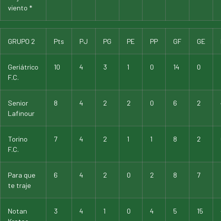
viento *
GRUPO 2
Pts
PJ
PG
PE
PP
GF
GE
Geriátrico
10
4
3
1
0
14
0
F.C.
Senior
8
4
2
2
0
6
2
Lafinour
Torino
7
4
2
1
1
8
2
F.C.
Para que
6
4
2
0
2
8
7
te traje
Notan
3
4
1
0
4
5
15