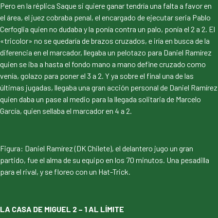
Pero en la réplica Saque si quiere ganar tendría una falta a favor en
el área, el juez cobraba penal, el encargado de ejecutar seria Pablo
Cerfoglia quien no dudaba y la ponía contra un palo, ponía el 2 a 2. El
«tricolor» no se quedaría de brazos cruzados, e iría en busca de la
diferencia en el marcador, llegaba un pelotazo para Daniel Ramírez
quien se iba a hasta el fondo mano a mano define cruzado como
venía, golazo para poner el 3 a 2. Y ya sobre el final una de las
últimas jugadas, llegaba una gran acción personal de Daniel Ramírez
quien daba un pase al medio para la llegada solitaria de Marcelo
García, quien sellaba el marcador en 4 a 2.
Figura: Daniel Ramírez (DK Chilete), el delantero jugo un gran
partido, fue el alma de su equipo en los 70 minutos. Una pesadilla
para el rival, y se floreo con un Hat-Trick.
LA CASA DE MIGUEL 2 – 1 AL LÍMITE