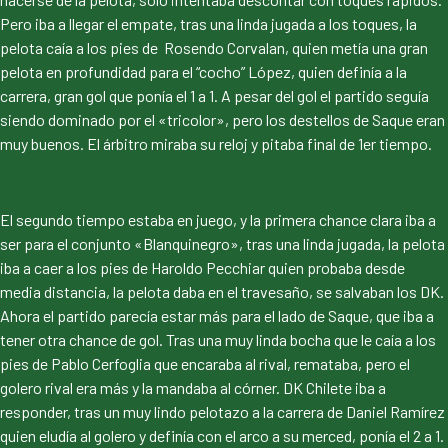
Pero iba a llegar el empate, tras una linda jugada a los toques, la
pelota caía a los pies de Rosendo Corvalan, quien metía una gran
pelota en profundidad para el “cocho” López, quien definía a la
carrera, gran gol que ponía el 1 a 1. A pesar del gol el partido seguía
siendo dominado por el «tricolor», pero los destellos de Saque eran
muy buenos. El árbitro miraba su reloj y pitaba final de 1er tiempo.
El segundo tiempo estaba en juego, y la primera chance clara iba a
ser para el conjunto «Blanquinegro», tras una linda jugada, la pelota
iba a caer a los pies de Haroldo Pecchiar quien probaba desde
media distancia, la pelota daba en el travesaño, se salvaban los DK.
Ahora el partido parecía estar más para el lado de Saque, que iba a
tener otra chance de gol. Tras una muy linda bocha que le caía a los
pies de Pablo Cerfoglia que encaraba al rival, remataba, pero el
golero rival era más y la mandaba al córner. DK Chilete iba a
responder, tras un muy lindo pelotazo a la carrera de Daniel Ramírez
quien eludía al golero y definía con el arco a su merced, ponía el 2 a 1.