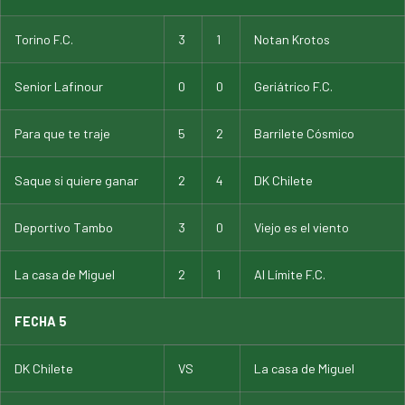
Torino F.C.
3
1
Notan Krotos
Senior Lafinour
0
0
Geriátrico F.C.
Para que te traje
5
2
Barrilete Cósmico
Saque si quiere ganar
2
4
DK Chilete
Deportivo Tambo
3
0
Viejo es el viento
La casa de Miguel
2
1
Al Límite F.C.
FECHA 5
DK Chilete
VS
La casa de Miguel