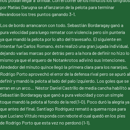
nos podían llegar a brindar. Con el correr de los minutos los dirigidos
por Matías Darugna se afianzaron de la pelota para terminar
llevándose los tres puntos ganando 3-1.
Los de bordo arrancaron con todo. Sebastián Bordaragay ganó a
pura velocidad para luego rematar con violencia pero sin puntería
ya que mandó la pelota por lo alto del travesaño. El siguiente en
intentar fue Carlos Romano, éste realizó una gran jugada individual,
dejando varias marcas por detrás pero a la hora de definir no hizo lo
mismo ya que el arquero de Notankrotos adivinó sus intenciones.
Alrededor del minuto quince llegó la primera clara para los naranjas,
Rodrigo Porto aprovechó el error de la defensa rival pero se apuró al
definir y mandó la pelota al lado del palo izquierdo. Los goles que se
erran en un arco… Néstor Daniel Castrillo de media cancha habilitó a
Sebastián Bordaragay que ganó a pura velocidad y con un simple
toque mandó la pelota al fondo de la red (1-0). Poco duró la alegría ya
que antes del final, Santiago Rodríguez remató a quema ropa para
que Luciano Vittulo responda con rebote el cual quedó en los pies
de Rodrigo Porto que esta vez no perdonó (1-1).