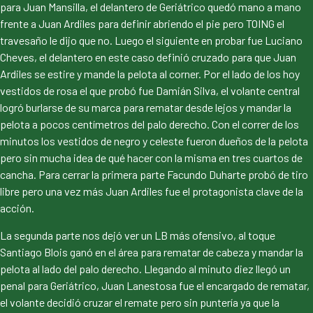
para Juan Mansilla, el delantero de Geriátrico quedó mano a mano
frente a Juan Ardiles para definir abriendo el pie pero TOING el
travesaño le dijo que no. Luego el siguiente en probar fue Luciano
Cheves, el delantero en este caso definió cruzado para que Juan
Ardiles se estire y mande la pelota al corner. Por el lado de los hoy
vestidos de rosa el que probó fue Damián Silva, el volante central
logró burlarse de su marca para rematar desde lejos y mandar la
pelota a pocos centímetros del palo derecho. Con el correr de los
minutos los vestidos de negro y celeste fueron dueños de la pelota
pero sin mucha idea de qué hacer con la misma en tres cuartos de
cancha. Para cerrar la primera parte Facundo Duharte probó de tiro
libre pero una vez más Juan Ardiles fue el protagonista clave de la
acción.
La segunda parte nos dejó ver un LB más ofensivo, al toque
Santiago Blois ganó en el área para rematar de cabeza y mandar la
pelota al lado del palo derecho. Llegando al minuto diez llegó un
penal para Geriátrico, Juan Lanestosa fue el encargado de rematar,
el volante decidió cruzar el remate pero sin puntería ya que la