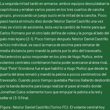
La segunda mitad tardó en armarse, ambos equipos descuidaban la
caprichosa y erraban varios pases en los tres cuartos de cancha
propio, provocando un juego sucio en la mitad de la cancha. Poco
pasó hasta el minuto diez donde Néstor Daniel Castrillo una vez
más se vistió de asistente, ésta vez la cambió de frente para que
Carlos Romano por el otro lado defina de volea y la ponga al lado del
palo más lejano (2-1). Poco tiempo después Néstor Daniel Castrillo
la hizo individual, se sacó la marca de encima para rematar de
media distancia pero mandó la pelota por lo alto del travesaño.
Notankrotos quiso responder en los pies de Hugo Muñoz, entre
volantes centrales combinaron hasta poder acercarse al área rival,
Raúl “Pete” Grondona fue el que habilitó a Hugo Muñoz que desde la
puerta del área remató y mandó la pelota a pocos centímetros del
travesaño. Cuando poco tiempo quedaba Marcos Gallardo desbordó
por la banda derecha para luego realizar el pase al medio donde
Jonathan Culos solamente tuvo que empujar la pelota a la red y
sellar el (3-1) final.
Figura: Néstor Daniel Castrillo (Torino FC): El volante central hoy