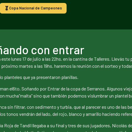
Copa Nacional de Campeones
ñando con entrar
 lunes 17 de julio a las 22hs. en la cantina de Talleres. Llevás tu 
l próximo martes a las 19hs. haremos la reunión con el sorteo y toda
planteles que ya presentaron planillas.
man el6to. Soñando por Entrar de la copa de Serranos. Algunos viej
con mucha”malta” sino que también podemos vislumbrar un plantel 
ca sin filtrar, con sedimento y turbia, que al parecer es uno de las b
tonos vendrán del lado, del rojo, blanco y amarillo haciendo referen
 Roja de Tandil llegaba a su final y tres de sus jugadores, Nicolás 