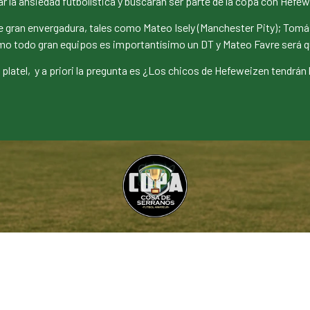
r la ansiedad futbolística y buscarán ser parte de la copa con Hefe
 gran envergadura, tales como Mateo Isely (Manchester Pity); Tomás 
o todo gran equipos es importantísimo un DT y Mateo Favre será q
latel, y a priori la pregunta es ¿Los chicos de Hefeweizen tendrán 