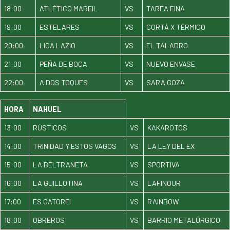
18:00
ATLÉTICO MARFIL
VS
TAREA FINA
19:00
ESTELARES
VS
CORTÁ X TÉRMICO
20:00
LIGA LAZIO
VS
EL TALADRO
21:00
PEÑA DE BOCA
VS
NUEVO ENVASE
22:00
A DOS TOQUES
VS
SARA GOZA
HORA
NAHUEL
13:00
RÚSTICOS
VS
KAKAROTOS
14:00
TRINIDAD Y ESTOS VAGOS
VS
LA LEY DEL EX
15:00
LA BELTRANETA
VS
SPORTIVA
16:00
LA GUILLOTINA
VS
LAFINOUR
17:00
ES GATOREI
VS
RAINBOW
18:00
OBREROS
VS
BARRIO METALÚRGICO