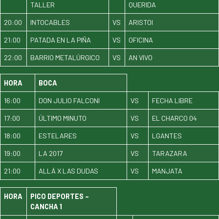
TALLER
QUERIDA
20:00
INTOCABLES
VS
ARISTOI
21:00
PATADA EN LA PIÑA
VS
OFICINA
22:00
BARRIO METALÚRGICO
VS
AN VIVO
HORA
BOCA
16:00
DON JULIO FALCONI
VS
FECHA LIBRE
17:00
ÚLTIMO MINUTO
VS
EL CHARCO 04
18:00
ESTELARES
VS
LGANTES
19:00
LA 2017
VS
TARAZARA
21:00
ALLÁ X LAS DUDAS
VS
MANJATA
HORA
PICO DEPORTES –
CANCHA 1