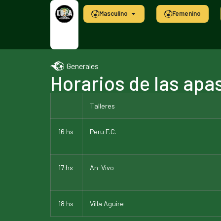
Masculino
Femenino
Generales
Horarios de las apa
Talleres
16 hs
Peru F.C.
17 hs
An-Vivo
18 hs
Villa Aguire