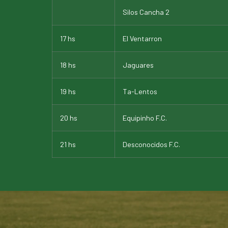
Silos Cancha 2
17 hs
El Ventarron
18 hs
Jaguares
19 hs
Ta-Lentos
20 hs
Equipinho F.C.
21 hs
Desconocidos F.C.