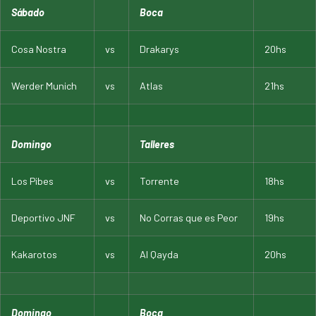
Sábado
Boca
Cosa Nostra
vs
Drakarys
20hs
Werder Munich
vs
Atlas
21hs
Domingo
Talleres
Los Pibes
vs
Torrente
18hs
Deportivo JNF
vs
No Corras que es Peor
19hs
Kakarotos
vs
Al Qayda
20hs
Domingo
Boca