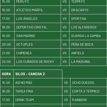
15:00
PERÚ FC
VS
TERMI FC
16:00
ATLÉTICO MARFIL
VS
DRACARYS
17:00
LOS ÁNGELES
VS
SPORTIVA
18:00
DEPORTIVO CRISTAL
VS
LOS ALFAREROS
19:00
SAN MARINO
VS
GUARDA LA GAMBA
20:00
OCTUPLES
VS
PEÑA DE BOCA
21:00
CHIMENEA
VS
ANFIELD
22:00
LOS CUÑADOS DE ROCKY
VS
LA MÁQUINA
HORA
SILOS – CANCHA 2
15:00
ASÍ NO MÁS
VS
OCHO QUESOS
16:00
TAREA FINA
VS
CORTÁ X TÉRMICO
17:00
DRINK TEAM
VS
RAINBOW