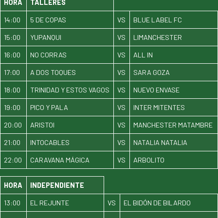
HORA
TALLERES
14:00
5 DE COPAS
VS
BLUE LABEL FC
15:00
YUPANQUI
VS
LIMANCHESTER
16:00
NO CORRAS
VS
ALL IN
17:00
A DOS TOQUES
VS
SARA GOZA
18:00
TRINIDAD Y ESTOS VAGOS
VS
NUEVO ENVASE
19:00
PICO Y PALA
VS
INTER MITENTES
20:00
ARISTOI
VS
MANCHESTER MATAMBRE
21:00
INTOCABLES
VS
NATALIA NATALIA
22:00
CARAVANA MÁGICA
VS
ARBOLITO
HORA
INDEPENDIENTE
13:00
EL REJUNTE
VS
EL BIDÓN DE BILARDO