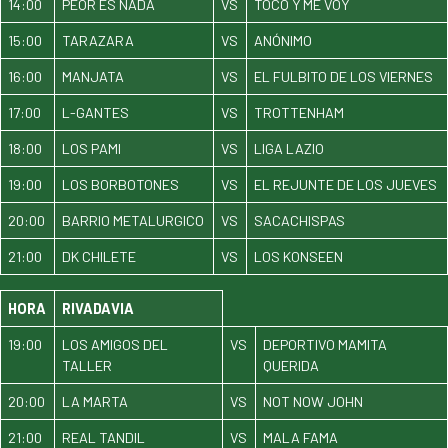
14:00
PEOR ES NADA
VS
TOCO Y ME VOY
15:00
TARAZARA
VS
ANÓNIMO
16:00
MANJATA
VS
EL FULBITO DE LOS VIERNES
17:00
L-GANTES
VS
TROTTENHAM
18:00
LOS PAMI
VS
LIGA LAZIO
19:00
LOS BORBOTONES
VS
EL REJUNTE DE LOS JUEVES
20:00
BARRIO METALURGICO
VS
SACACHISPAS
21:00
DK CHILETE
VS
LOS KONSEEN
HORA
RIVADAVIA
19:00
LOS AMIGOS DEL
VS
DEPORTIVO MAMITA
TALLER
QUERIDA
20:00
LA MARTA
VS
NOT NOW JOHN
21:00
REAL TANDIL
VS
MALA FAMA