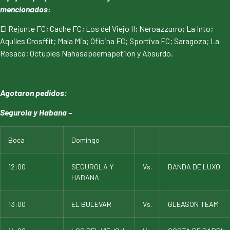
mencionados:
El Rejunte FC; Cache FC; Los del Viejo II; Neroazzurro; La Into;
Aquiles Crosffit; Mala Mia; Oficina FC; Sportiva FC; Saragoza; La
Resaca; Octuples Nahasapeemapetilon y Absurdo.
Agotaron pedidos:
Segurola y Habana –
Boca
Domingo
12:00
SEGUROLA Y
Vs.
BANDA DE LUXO
HABANA
13:00
EL BULEVAR
Vs.
GLEASON TEAM