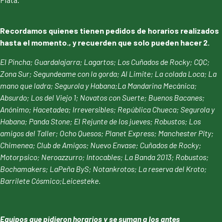
Recordamos quienes tienen pedidos de horarios realizados
hasta el momento., y recuerden que solo pueden hacer 2.
El Pincha; Guardalajarra; Lagartos; Los Cuñados de Rocky; CQC;
Zona Sur; Segundeame con la gorda; Al Limite; La colada Loca; La
mano que ladra; Segurola y Habana;La Mandarina Mecánica;
Absurdo; Los del Viejo 1; Novatos con Suerte; Buenos Bacanes;
Anónimo; Hacetadea; Irreversibles; República Chueca; Segurola y
Habana; Panda Stone; El Rejunte de los jueves; Robustos; Los
amigos del Taller; Ocho Quesos; Planet Express; Manchester Pity;
Chimenea; Club de Amigos; Nuevo Envase; Cuñados de Rocky;
Motorpsico;
Neroazzurro; Intocables; La Banda 2013; Robustos;
Bochamakers; LaPeña ByS; Notankrotos; La reserva del Kroto;
Barrilete Cósmico;Leicesteke.
Equipos que pidieron horarios y se suman a los antes