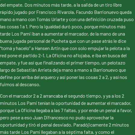
del empate. Dos minutos más tarde, a la salida de un tiro libre
rápido jugado por Francisco Rivarola, Facundo Barrionuevo queda
mano a mano con Tomás Uriarte y con una definición cruzada puso
las cosas 1 a 1. Pero la igualdad duró poco, porque minutos más
tarde Los Pami iban a aumentar el marcador, de la mano de una
buena jugada personal de Pucheta que con un pase atrás le dice
“tomá y hacelo” a Hansen Artin que con solo empujar la pelota a la
red pone el partido 2-1. La Oficina no aflojaba, e iba en busca del
empate, y fue así que finalizando el primer tiempo, un pelotazo
largo de Sebastián Arrieta deja mano a mano a Barrionuevo que
define por arriba del arquero y así poner las cosas 2 a 2, y así nos
fuimos al descanso.
Con el marcador 2 a 2 arrancaba el segundo tiempo, y ya a los 2
minutos Los Pami tenían la oportunidad de aumentar el marcador,
porque La Oficina llegaba a las 7 faltas, y por ende un penal a favor,
pero pese a eso Juan Difrancesco no pudo aprovechar la
oportunidad y tiró el penal desviado. Paradójicamente 2 minutos
más tarde Los Pami llegaban a la séptima falta, y como el