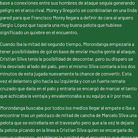
base a conexiones entre sus hombres de ataque seguía generando
peligro en el arco rival. Morey y Gregorio se combinarían en una linda
pared para que Francisco Morey llegara a definir de cara al arquero
Sergio López que taparía una muy buena pelota que hubiese
significado un quiebre en el encuentro.
Cuando iba la mitad del segundo tiempo, Morondanga empezaría a
tener posibilidades de gol en base de enviar mucha gente al ataque.
Cristian Silva tenía la posibilidad de descontar, pero su disparo se
iría desviado al lado del palo, pero el mismo Silva contaría a los dos
minutos de esta jugada nuevamente la chance de convertir. Esta
vez el delantero giro hacia su izquierda y con un fuerte remate
cruzado que daría en el palo y entraría se encargó de marcar el tanto
que achicaba la ventaja y envalentonaba a su equipo a ir por mas.
Morondanga buscaba por todos los medios llegar al empate e iba a
encontrar tras un pelotazo de mitad de cancha de Marcelo Silva una
pelota que se estrellaría en el travesaño pero que a la vez le dejaría
la pelota picando en la línea a Cristian Silva quien se encargaría de,
con un cabezazo, establecer la paridad en el encuentro que ahora se