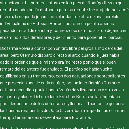
situaciones. La primera estuvo en los pies de Rodrigo Rezola que
remato desde media distancia pero su remate fue atajado por José
Olivera, la segunda jugada con claridad fue obra de una increíble
individualidad de Esteban Borras que tomo la pelota apenas
pasando mitad de cancha y comenzó su camino al arco dejando en
el camino a dos defensores y definiendo para poner el 1-1 parcial.
Biofarma volvía a contar con un tiro libre peligrosísimo cerca del
área, pero Otemuro disparó directo al arco cuando el juez había
dado la orden de que el mismo era indirecto por lo que el buen
remate del delantero fue anulado. El partido se había vuelto
equilibrado en su transcurso, con dos actuaciones sobresalientes
que provenían una de cada equipo, por un lado Damián Otemuro
estaba encendido por la banda izquierda y llegaba una y otra vez a
su gusto y placer. Del otro lado Esteban Borras se las ingeniaba
para despegarse de los defensores y llegar a situación de gol pero
las buenas respuestas de José Olivera iban a impedir que el primer
tiempo terminara en desventaja para Biofarma.
De esta forma arrancaba la etapa complementaria con un 1-1 en el