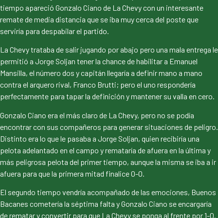
tiempo apareció Gonzalo Ciano de La Chevy con un interesante
remate de media distancia que se iba muy cerca del poste que
serviría para despabilar el partido.
La Chevy trataba de salir jugando por abajo pero una mala entrega le
permitió a Jorge Soljan tener la chance de habilitar a Emanuel
Mansilla, el número dos y capitán llegaría a definir mano a mano
contra el arquero rival, Franco Brutti; pero el uno respondería
perfectamente para tapar la definición y mantener su valla en cero.
Gonzalo Ciano era el más claro de La Chevy, pero no se podía
encontrar con sus compañeros para generar situaciones de peligro.
Distinto era lo que le pasaba a Jorge Soljan, quien recibiría una
pelota adelantado en el campo y remataría de afuera en la última y
más peligrosa pelota del primer tiempo, aunque la misma se iba a ir
afuera para que la primera mitad finalice 0-0.
El segundo tiempo vendría acompañado de las emociones, Buenos
Bacanes cometería la séptima falta y Gonzalo Ciano se encargaría
de rematar y convertir para que La Chevy se ponga al frente por 1-0.