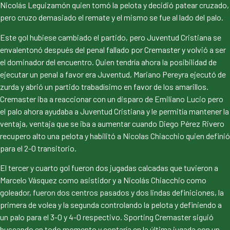
Nicolás Leguizamón quien tomó la pelota y decidió patear cruzado,
pero cruzo demasiado el remate y el mismo se fue al lado del palo.
Este gol hubiese cambiado el partido, pero Juventud Cristiana se
envalentonó después del penal fallado por Cremaster y volvió a ser
el dominador del encuentro. Quien tendría ahora la posibilidad de
ejecutar un penal a favor era Juventud, Mariano Pereyra ejecutó de
zurda y abrió un partido trabadísimo en favor de los amarillos.
Cremaster iba a reaccionar con un disparo de Emiliano Lucio pero
el palo ahora ayudaba a Juventud Cristiana y le permitía mantener la
ventaja, ventaja que se iba a aumentar cuando Diego Pérez Rivero
recupero alto una pelota y habilitó a Nicolas Chiacchio quien definió
para el 2-0 transitorio.
El tercer y cuarto gol fueron dos jugadas calcadas que tuvieron a
Marcelo Vásquez como asistidor y a Nicolás Chiacchio como
goleador, fueron dos centros pasados y dos lindas definiciones, la
primera de volea y la segunda controlando la pelota y definiendo a
un palo para el 3-0 y 4-0 respectivo. Sporting Cremaster siguió
buscando en todo momento y contaría en la última jugada con un