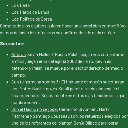
Los Delta
Los Patos de Lanús
Los Pollitos de Corsa
Como todos los equipos quieren hacer un plantel bien competitivo
vamos dejando los refuerzos ya confirmados de cada equipo.
Serranitos:
Aristoi:
Kevin Mallea Y Bueno Palahi según nos comentaron
ambos juegan en la categoría 2002 de Ferro. Kevin es
defensor y Palahi se mueve por el sector derecho del medio
campo.
Con tu hermana somos 8
: El flamante campeón se refuerza
con Mateo Guglielmo, ex Kdrull para tratar de conseguir el
bicampeonato. Seguramente en estos días tendremos algún
nombre nuevo.
Con el Macho no se jode:
Gerónimo Givonneti, Martín
Petrirena y Santiago Cousseau son los refuerzos elegidos por
uno de los referentes del planten Benja Bilbao para lograr