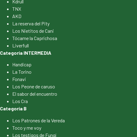
Kdrull
TNX
AKD
La reserva del Pity
Los Nietitos de Cani
Tócame la Caprichosa
Liverfull
Categoría INTERMEDIA
Handicap
La Torino
Fonavi
Los Peone de caruso
El sabor del encuentro
Los Cra
Categoría B
Los Patrones de la Vereda
Toco y me voy
Los testigos de Fungí