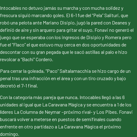
Intocables no detuvo jamás su marcha y con mucha solidez y
frescura siguió marcando goles. El 6-1 fue del “Pela” Salituri, que
robó una pelota ante Mariano Disipio, jugó la pared con Deanes y
definió de aire y sin arquero para gritar el suyo. Fonavi no generó el
juego que se esperaba con los ingresos de Disipio y Romera pero
fue el “Flaco” el que estuvo muy cerca en dos oportunidades de
descontar con su gran pegada que le sacó astillas al palo e hizo
revolcar a “Bachi” Cordero.
Para cerrar la goleada, “Paco” Saltalamacchia se hizo cargo de un
penal tras una infracción en el área y con un tiro cruzado y bajo
decretó el 7-1 final.
Con la categoría más pareja que nunca, Intocables llegó a las 6
unidades al igual que La Caravana Mágica y se encuentra a 1 de los
líderes La Columna de Neymar –próximo rival- y Los Pibes. Fonavi
buscará volver a meterse en puestos de semifinales cuando
enfrente en otro partidazo a La Caravana Mágica el próximo
domingo.