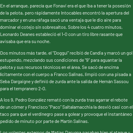
En el arranque, parecía que Fonavi era el que iba a tener la posesión
de la pelota, pero rápidamente Intocables encontró la apertura del
marcador y en una ráfaga sacó una ventaja que le dio aire para
dominar el cotejo sin sobresaltos. Sobre los 4 cuatro minutos,
Leonardo Deanes estableció el 1-0 con un tiro libre rasante que
avisaba que era su noche.
Dos minutos más tarde, el “Doggui” recibió de Candia y marcó un gol
estupendo, mezclando sus condiciones de “9” para aguantar la
pelota y sus recursos técnicos en el área. Se sacó de encima
lícitamente con el cuerpo a Franco Salinas, limpió con una pisada a
Seba Dargaigne y definió de zurda ante la salida de Hernán Sassou
para el tempranero 2-0.
A los 9, Pedro González remató con la zurda tras agarrar el rebote
de un córner y Francisco “Paco” Saltalamacchia la desvió casi con el
taco para que el verdinegro pase a golear y provoque el instantáneo
pedido de minuto por parte de Martín Salinas.
Los volantes externos de Matías Darugna pasaban bien al ataque y