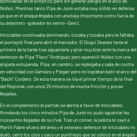
dominando en el sintético pero sin generar peligro en el arco de
Núñez. Mientras tanto Pipa de Junín estaba muy sólido en defensa
ya que en el ataque llegaba con una baja importante como fue la de
su delantero -goleador en semis- Ganci.
Intocables continuaba dominando, tocaba y tocaba pero le faltaba
el puntapié final para abrir el marcador. El Dogui Deanes tenía el
primero de la tarde tras aguantarla y girar muy bien ante la marca del
defensor de Pipa “Flaco” Rodríguez pero apareció Núñez con una
atajada estupenda. Pipa, en cambio, se replegaba y salía de contra
en velocidad con Gamazo y Piegari pero no lograban batir el arco del
“Bachi” Cordero. De esta manera se iría el primer tiempo de la final
del Regional, con unos 25 minutos de mucha fricción y pocas
llegadas.
En el complemento el partido se abriría a favor de Intocables.
Rondando los cinco minutos Pipa de Junín no pudo aguantar las
incesantes llegadas de su rival. Tras un córner, la pelota le cayó a
Martin Fabre afuera del área y el veterano defensor de Intocables no
dudó, cerró los ojos y saco un puntinazo que se colocó en el ángulo