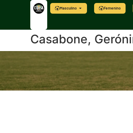
Masculino
Femenino
Casabone, Gerón