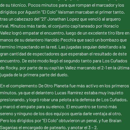
de su técnico. Pocos minutos para que rompan el marcador y los
dirigidos por Agustin “El Colo” Vaisman marcaban el primer tanto,
tras un cabezazo del “21” Jonathan Lopez que venció al arquero
rival. Minutos más tarde, el conjunto capitaneado por Horacio
Vallez logró empatar el encuentro, luego de un excelente tiro libre en
manos de su delantero Haroldo Pecchia que sacó un bombazo que
termino impactando en la red. Las jugadas seguían deleitando a la
gran cantidad de espectadores que esperaban el resultado de éste
encuentro. De este modo llegó el segundo tanto para Los Cuñados
de Rocky, por parte de su capitán Vallez marcando el 2-1 en la última
jugada de la primera parte del duelo.
En el complemento De Otro Planeta fue más activo en los primeros
minutos, ya que el delantero Lucas Ramírez estaba muy inquieto
presionando, y logró robar una pelota a la defensa de Los Cuñados,
y marcó el empate para su elenco. El encuentro se tornó más
sereno y ninguno de los dos equipos quería darle ventaja al otro.
Pero los dirigidos por “El Colo” obtuvieron un penal, y fue Braian
Saganias el encargado de patearlo, y anotar el 3 – 2.