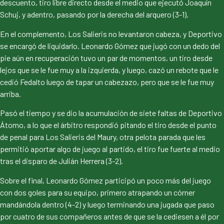
descuento, tiro libre directo desde el medio que ejecutó Joaquín
Schuj, y adentro, pasando por la derecha del arquero (3-1).
En el complemento, Los Salieris no levantaron cabeza, y Deportivo
se encargó de liquidarlo. Leonardo Gómez que jugó con un dedo del
pie aún en recuperación tuvo un par de momentos, un tiro desde
lejos que se le fue muy a la izquierda, y luego, cazó un rebote que le
cedió Fedalto luego de tapar un cabezazo, pero que se le fue muy
arriba.
Pasó el tiempo y se dio la acumulación de siete faltas de Deportivo
Átomo, a lo que el árbitro respondió pitando el tiro desde el punto
de penal para Los Salieris del Maury, otra pelota parada que les
permitió aportar algo de juego al partido, el tiro fue fuerte al medio
tras el disparo de Julián Herrera (3-2).
Sobre el final, Leonardo Gómez participó un poco más del juego
con dos goles para su equipo, primero atrapando un córner
mandándola dentro (4-2) y luego terminando una jugada que paso
por cuatro de sus compañeros antes de que se la cediesen a él por