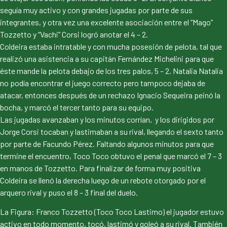
seguía muy activo y con grandes jugadas por parte de sus
integrantes, y otra vez una excelente asociación entre el “Mago”
Tozzetto y “Vachi” Corsi logró anotar el 4 – 2.
Coldeira estaba intratable y con mucha posesión de pelota, tal que
realizó una asistencia a su capitán Fernández Michelini para que
éste mande la pelota debajo de los tres palos, 5 – 2. Natalia Natalia
no podía encontrar el juego correcto pero tampoco dejaba de
atacar, entonces después de un rechazo Ignacio Sequeira peinó la
bocha, y marcó el tercer tanto para su equipo.
Las jugadas avanzaban y los minutos corrían, y los dirigidos por
Jorge Corsi tocaban y lastimaban a su rival, llegando el sexto tanto
por parte de Facundo Pérez. Faltando algunos minutos para que
termine el encuentro, Toco Toco obtuvo el penal que marcó el 7 – 3
en manos de Tozzetto. Para finalizar de forma muy positiva
Coldeira se llenó la derecha luego de un rebote otorgado por el
arquero rival y puso el 8 – 3 final del duelo.
La Figura: Franco Tozzetto (Toco Toco Lastimo) el jugador estuvo
activo en todo momento, tocó, lastimó y goleó a su rival. También