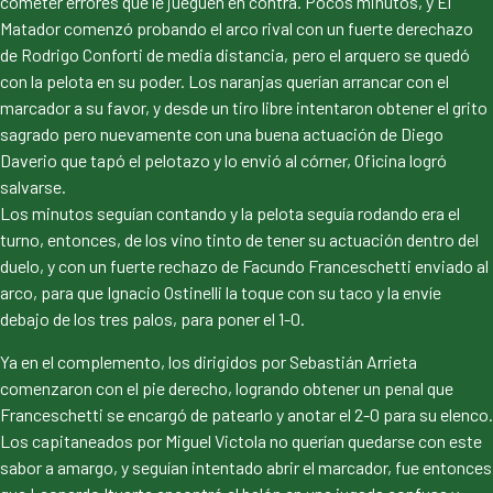
cometer errores que le jueguen en contra. Pocos minutos, y El
Matador comenzó probando el arco rival con un fuerte derechazo
de Rodrigo Conforti de media distancia, pero el arquero se quedó
con la pelota en su poder. Los naranjas querían arrancar con el
marcador a su favor, y desde un tiro libre intentaron obtener el grito
sagrado pero nuevamente con una buena actuación de Diego
Daverio que tapó el pelotazo y lo envió al córner, Oficina logró
salvarse.
Los minutos seguían contando y la pelota seguía rodando era el
turno, entonces, de los vino tinto de tener su actuación dentro del
duelo, y con un fuerte rechazo de Facundo Franceschetti enviado al
arco, para que Ignacio Ostinelli la toque con su taco y la envíe
debajo de los tres palos, para poner el 1-0.
Ya en el complemento, los dirigidos por Sebastián Arrieta
comenzaron con el pie derecho, logrando obtener un penal que
Franceschetti se encargó de patearlo y anotar el 2-0 para su elenco.
Los capitaneados por Miguel Victola no querían quedarse con este
sabor a amargo, y seguían intentado abrir el marcador, fue entonces