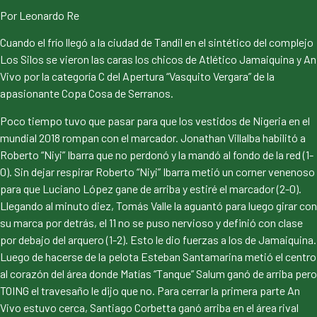
Por Leonardo Re
Cuando el frío llegó a la ciudad de Tandil en el sintético del complejo
Los Silos se vieron las caras los chicos de Atlético Jamaiquina y An
Vivo por la categoría C del Apertura “Vasquito Vergara” de la
apasionante Copa Cosa de Serranos.
Poco tiempo tuvo que pasar para que los vestidos de Nigeria en el
mundial 2018 rompan con el marcador. Jonathan Villalba habilitó a
Roberto “Niyi” Ibarra que no perdonó y la mandó al fondo de la red (1-
0). Sin dejar respirar Roberto “Niyi” Ibarra metió un corner venenoso
para que Luciano López gane de arriba y estiré el marcador (2-0).
Llegando al minuto diez, Tomás Valle la aguantó para luego girar con
su marca por detrás, el 11 no se puso nervioso y definió con clase
por debajo del arquero (1-2). Esto le dio fuerzas a los de Jamaiquina.
Luego de hacerse de la pelota Esteban Santamarina metió el centro
al corazón del área donde Matías “Tanque” Salum ganó de arriba pero
TOING el travesaño le dijo que no. Para cerrar la primera parte An
Vivo estuvo cerca, Santiago Corbetta ganó arriba en el área rival