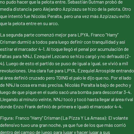
no pudo hacer que la pelota entre. Sebastián Gutman probó de
media distancia pero Alejandro Azpizazu se hizo de la pelota. Otro
que intentó fue Nicolás Peralta, pero una vez más Azpizazu evitó
que la pelota entre en su arco.
La segunda parte comenzó mejor para LPYA, Franco “Harry”
Crisman durmió a todos para luego definir con tranquilidad y así
estirar el marcador 4-1. Al toque llegó el penal por acumulación de
faltas para NNJ, Ezequiel Lezcano se hizo cargó y no defraudó (2-
4). Luego de esto el partido se puso de igual a igual, se vivió a mil
revoluciones. Una clara fue para LPYA, Ezequiel Arrospide entrando
al área definió cruzado pero TOING el palo le dijo que no. Por el lado
de NNJ la cosa era más precisa, Nicolás Peralta la bajo de pecho y
luego de que pique en el suelo sacó una bomba para descontar 3-4.
Llegando al minuto veinte, NNJ tocó y tocó hasta llegar al área rival
donde Enzo Frank definió de primera e igualó el marcador 4-4.
Figura: Franco “Harry” Crisman (La Pizza Y La Amasa): El volante
defensivo tuvo una gran noche, ya que fue de los que más corrió
dentro del campo de juego para jugar y hacer jugar a sus