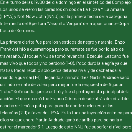
En el turno de las 19:00 del día domingo en el sintético del Complejo
Los Silos se vieron las caras los chicos de La Pizza Y La Amasa
(LPYA) y Not Now John (NNJ) por la primera fecha de la categoría
Intermedia del Apertura “Vasquito Vergara” de la apasionante Copa
Cosa de Serranos.
La primera clarita fue para los vestidos de negro y naranja, Enzo
Frank definió a quemarropa pero su remate se fue por lo alto del
travesaño. Al toque NNJ se tomó revancha, Ezequiel Lezcano fue
más vivo que todos y no perdonó (1-0). Poco duró la alegría ya que
Matías Pacali recibió solo cerca del área rival y de cachetada la
mando a guardar (1-1). Llegando al minuto diez Martín Andrade sacó
un lindo remate de volea pero mejor fue la respuesta de Agustín
“Lobo” Solimando que se estiró y fue el protagonista principal de la
acción. El que no erró fue Franco Crisman desde atrás de mitad de
cancha se llenó la pata para ponerla donde suelen estar las
telarañas (2-1) a favor de LPYA. Esto fue una inyección anímica para
ellos ya que ahora Martín Andrade ganó de arriba para peinarla y
estirar el marcador 3-1. Luego de esto NNJ fue superior al rival pero