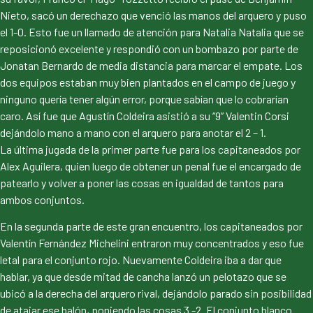
Nieto, sacó un derechazo que venció las manos del arquero y puso
el 1-0. Esto fue un llamado de atención para Natalia Natalia que se
reposicionó excelente y respondió con un bombazo por parte de
Jonatan Bernardo de media distancia para marcar el empate. Los
dos equipos estaban muy bien plantados en el campo de juego y
ninguno quería tener algún error, porque sabían que lo cobrarían
caro. Así fue que Agustín Coldeira asistió a su “9” Valentin Corsi
dejándolo mano a mano con el arquero para anotar el 2 – 1.
La última jugada de la primer parte fue para los capitaneados por
Alex Aguilera, quien luego de obtener un penal fue el encargado de
patearlo y volver a poner las cosas en igualdad de tantos para
ambos conjuntos.
En la segunda parte de este gran encuentro, los capitaneados por
Valentín Fernández Michelini entraron muy concentrados y eso fue
letal para el conjunto rojo. Nuevamente Coldeira iba a dar que
hablar, ya que desde mitad de cancha lanzó un pelotazo que se
ubicó a la derecha del arquero rival, dejándolo parado sin posibilidad
de atajar ese balón, poniendo las cosas 3 -2. El conjunto blanco