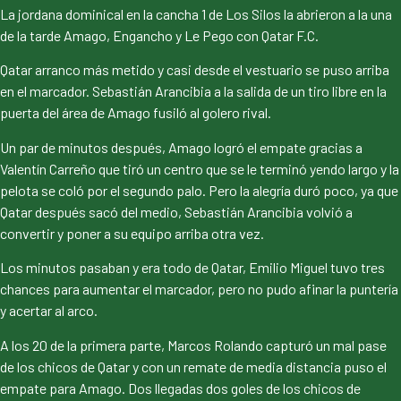
La jordana dominical en la cancha 1 de Los Silos la abrieron a la una
de la tarde Amago, Engancho y Le Pego con Qatar F.C.
Qatar arranco más metido y casi desde el vestuario se puso arriba
en el marcador. Sebastián Arancibia a la salida de un tiro libre en la
puerta del área de Amago fusiló al golero rival.
Un par de minutos después, Amago logró el empate gracias a
Valentín Carreño que tiró un centro que se le terminó yendo largo y la
pelota se coló por el segundo palo. Pero la alegría duró poco, ya que
Qatar después sacó del medio, Sebastián Arancibia volvió a
convertir y poner a su equipo arriba otra vez.
Los minutos pasaban y era todo de Qatar, Emilio Miguel tuvo tres
chances para aumentar el marcador, pero no pudo afinar la puntería
y acertar al arco.
A los 20 de la primera parte, Marcos Rolando capturó un mal pase
de los chicos de Qatar y con un remate de media distancia puso el
empate para Amago. Dos llegadas dos goles de los chicos de