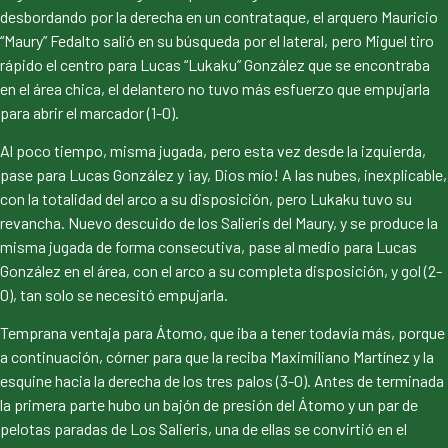
desbordando por la derecha en un contrataque, el arquero Mauricio
“Maury” Fedalto salió en su búsqueda por el lateral, pero Miguel tiro
rápido el centro para Lucas “Lukaku” González que se encontraba
en el área chica, el delantero no tuvo más esfuerzo que empujarla
para abrir el marcador (1-0).
Al poco tiempo, misma jugada, pero esta vez desde la izquierda,
pase para Lucas González y ¡ay, Dios mío! A las nubes, inexplicable,
con la totalidad del arco a su disposición, pero Lukaku tuvo su
revancha. Nuevo descuido de los Salieris del Maury, y se produce la
misma jugada de forma consecutiva, pase al medio para Lucas
González en el área, con el arco a su completa disposición, y gol (2-
0), tan solo se necesitó empujarla.
Temprana ventaja para Átomo, que iba a tener todavía más, porque
a continuación, córner para que la reciba Maximiliano Martínez y la
esquine hacia la derecha de los tres palos (3-0). Antes de terminada
la primera parte hubo un bajón de presión del Átomo y un par de
pelotas paradas de Los Salieris, una de ellas se convirtió en el