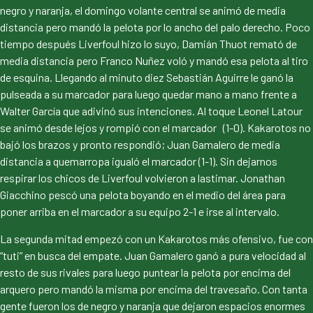
negro y naranja, el domingo volante central se animó de media
distancia pero mandó la pelota por lo ancho del palo derecho. Poco
tiempo después Liverfoul hizo lo suyo, Damián Thuot remató de
media distancia pero Franco Nuñez voló y mandó esa pelota al tiro
de esquina. Llegando al minuto diez Sebastián Aguirre le ganó la
pulseada a su marcador para luego quedar mano a mano frente a
Walter García que adivinó sus intenciones. Al toque Leonel Latour
se animó desde lejos y rompió con el marcador (1-0). Kakarotos no
bajó los brazos y pronto respondió; Juan Gamalero de media
distancia a quemarropa igualó el marcador (1-1). Sin dejarnos
respirar los chicos de Liverfoul volvieron a lastimar. Jonathan
Giacchino pescó una pelota boyando en el medio del área para
poner arriba en el marcador a su equipo 2-1 e irse al intervalo.
La segunda mitad empezó con un Kakarotos más ofensivo, fue con
“tuti” en busca del empate. Juan Gamalero ganó a pura velocidad al
resto de sus rivales para luego puntear la pelota por encima del
arquero pero mandó la misma por encima del travesaño. Con tanta
gente fueron los de negro y naranja que dejaron espacios enormes