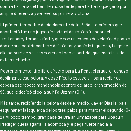
contra La Peña del Bar. Hermosa tarde para La Peña que ganó por
amplia diferencia y se llevó su primera victoria.
El primer tiempo fue decididamente de la Peña. Lo primero que
aconteció fue una jugada individual del rápido jugador del
Trottenham, Tomás Uriarte, que con un exceso de velocidad paso a
dos de sus contrincantes y definió muy hacia la izquierda, luego de
ello no paró de saltar y correr en todo el partido, que energía la de
este muchacho.
Posteriormente, tiro libre directo para La Peña, el arquero rechazó
débilmente esa pelota, y José Picallo estuvo allí para recibir de
cabeza ese rebote mandándola adentro del arco, gran emoción del
99, que le dedicó el gol a su hija Jazmín (0-1).
Más tarde, recibiendo la pelota desde el medio, Javier Díaz la iba a
esquinar en la izquierda de los tres palos para marcar el segundo (0-
2). Al poco tiempo, gran pase de Braian Ormazabal para Joaquín
Prediger que la agarra, la acomoda y le pega fuerte hacia la
izquierda, pero desafortunadamente, muy hacia la izquierda. A