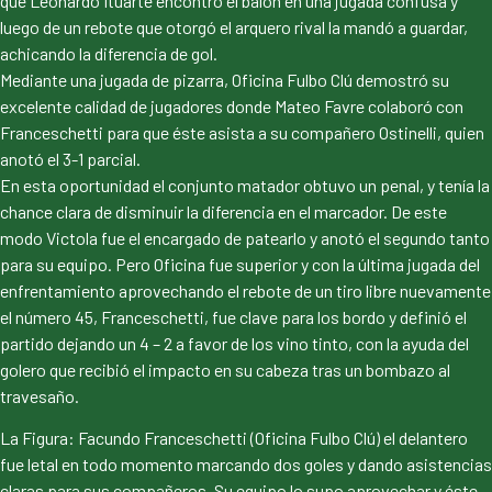
que Leonardo Ituarte encontró el balón en una jugada confusa y
luego de un rebote que otorgó el arquero rival la mandó a guardar,
achicando la diferencia de gol.
Mediante una jugada de pizarra, Oficina Fulbo Clú demostró su
excelente calidad de jugadores donde Mateo Favre colaboró con
Franceschetti para que éste asista a su compañero Ostinelli, quien
anotó el 3-1 parcial.
En esta oportunidad el conjunto matador obtuvo un penal, y tenía la
chance clara de disminuir la diferencia en el marcador. De este
modo Victola fue el encargado de patearlo y anotó el segundo tanto
para su equipo. Pero Oficina fue superior y con la última jugada del
enfrentamiento aprovechando el rebote de un tiro libre nuevamente
el número 45, Franceschetti, fue clave para los bordo y definió el
partido dejando un 4 – 2 a favor de los vino tinto, con la ayuda del
golero que recibió el impacto en su cabeza tras un bombazo al
travesaño.
La Figura: Facundo Franceschetti (Oficina Fulbo Clú) el delantero
fue letal en todo momento marcando dos goles y dando asistencias
claras para sus compañeros. Su equipo lo supo aprovechar y éste