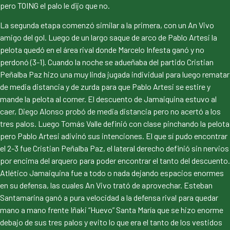
pero TOING el palo le dijo que no.
La segunda etapa comenzó similar a la primera, con un An Vivo
amigo del gol. Luego de un largo saque de arco de Pablo Artesi la
pelota quedó en el área rival donde Marcelo Infesta ganó y no
perdonó (3-1). Cuando la noche se adueñaba del partido Cristian
Peñalba Paz hizo una muy linda jugada individual para luego rematar
de media distancia y de zurda para que Pablo Artesi se estire y
mande la pelota al corner. El descuento de Jamaiquina estuvo al
caer, Diego Alonso probó de media distancia pero no acertó a los
tres palos. Luego Tomás Valle definió con clase pinchando la pelota
pero Pablo Artesi adivinó sus intenciones. El que sí pudo encontrar
el 2-3 fue Cristian Peñalba Paz, el lateral derecho definió sin nervios
por encima del arquero para poder encontrar el tanto del descuento.
Atlético Jamaiquina fue a todo o nada dejando espacios enormes
en su defensa, las cuales An Vivo trató de aprovechar. Esteban
Santamarina ganó a pura velocidad a la defensa rival para quedar
mano a mano frente Iñaki “Huevo” Santa María que se hizo enorme
debajo de sus tres palos y evito lo que era el tanto de los vestidos