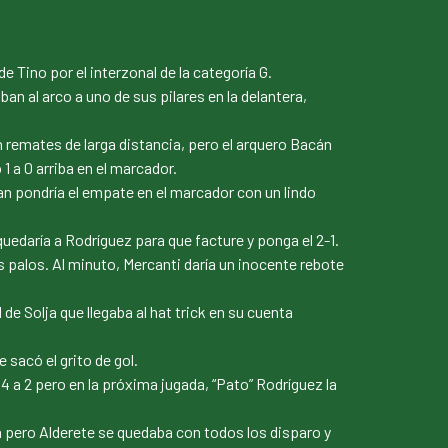
Tino por el interzonal de la categoría G.
n al arco a uno de sus pilares en la delantera,
remates de larga distancia, pero el arquero Bacán
1 a 0 arriba en el marcador.
n pondría el empate en el marcador con un lindo
quedaría a Rodríguez para que facture y ponga el 2-1.
es palos. Al minuto, Mercanti daría un inocente rebote
 Solja que llegaba al hat trick en su cuenta
sacó el grito de gol.
 4 a 2 pero en la próxima jugada, “Pato” Rodríguez la
ia pero Alderete se quedaba con todos los disparo y