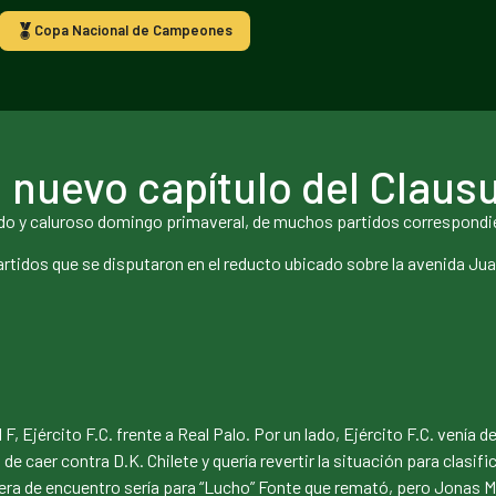
Copa Nacional de Campeones
n nuevo capítulo del Claus
eado y caluroso domingo primaveral, de muchos partidos correspondi
artidos que se disputaron en el reducto ubicado sobre la avenida Ju
l F, Ejército F.C. frente a Real Palo. Por un lado, Ejército F.C. venía
 caer contra D.K. Chilete y quería revertir la situación para clasifica
ra de encuentro sería para “Lucho” Fonte que remató, pero Jonas Mis