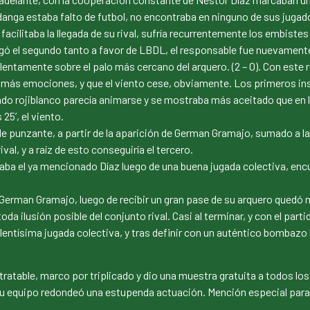
anga estaba falto de futbol, no encontraba en ninguno de sus jugador
acilitaba la llegada de su rival, sufría recurrentemente los embiste
llegó el segundo tanto a favor de LBDL, el responsable fue nuevamen
violentamente sobre el palo más cercano del arquero. (2 – 0). Con este
más emociones, y que el viento cese, obviamente. Los primeros in
do rojiblanco parecía animarse y se mostraba más aceitado que en 
25’, el viento.
e punzante, a partir de la aparición de German Gramajo, sumado a la
val, y a raíz de esto conseguiría el tercero.
aba el ya mencionado Díaz luego de una buena jugada colectiva, enc
 German Gramajo, luego de recibir un gran pase de su arquero quedó m
a ilusión posible del conjunto rival. Casi al terminar, y con el pa
lentísima jugada colectiva, y tras definir con un auténtico bombazo 
ratable, marco por triplicado y dio una muestra gratuita a todos los 
e su equipo redondeó una estupenda actuación. Mención especial para