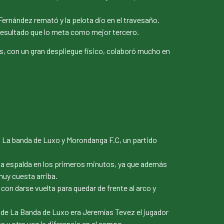
Fernández remató y la pelota dio en el travesaño.
 resultado que lo meta como mejor tercero.
ás, con un gran despliegue físico, colaboró mucho en
an La banda de Luxo y Morondanga F.C, un partido
e la espalda en los primeros minutos, ya que además
muy cuesta arriba.
ó con darse vuelta para quedar de frente al arco y
o de La Banda de Luxo era Jeremías Tevez el jugador
y otra vez la diferencia en el campo.