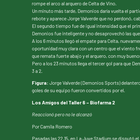
rompe el arco al arquero de Celta de Vino.
Un minuto más tarde, Demonios daría vuelta el parti
rebote y aparece Jorge Valverde que no perdonó, cab
El segundo tiempo fue de igual intensidad que el pri
Demonios fue inteligente y no desaprovechó las que
A los 6 minutos llegó el empate para Celta, nuevam
oportunidad muy clara con un centro que el viento f
que remata fuerte abajo y el arquero, con muy buenos
Pero a los 23 minutos llega el tercer gol para que De
3 a 2.
Figura:
Jorge Valverde (Demonios Sports) delantero n
goles de su equipo fueron convertidos por el.
Los Amigos del Taller 6 – Biofarma 2
Reaccionó pero no le alcanzó
Por Camila Romero
Pasadas las 22.15, en La Juve Stadium se disputó el 