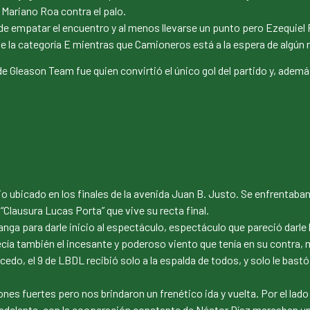
Mariano Roa contra el palo.
 de empatar el encuentro y al menos llevarse un punto pero Ezequiel 
de la categoría E mientras que Camioneros está a la espera de algún
e Gleason Team fue quien convirtió el único gol del partido y, adem
jo ubicado en los finales de la avenida Juan B. Justo. Se enfrentab
“Clausura Lucas Porta” que vive su recta final.
anga para darle inicio al espectáculo, espectáculo que pareció darl
decía también el incesante y poderoso viento que tenía en su contra, 
ucedo, el 9 de LBDL recibió solo a la espalda de todos, y solo le bast
es fuertes pero nos brindaron un frenético ida y vuelta. Por el lad
delante, con la cooperación constante de Néstor Díaz marcaban una 