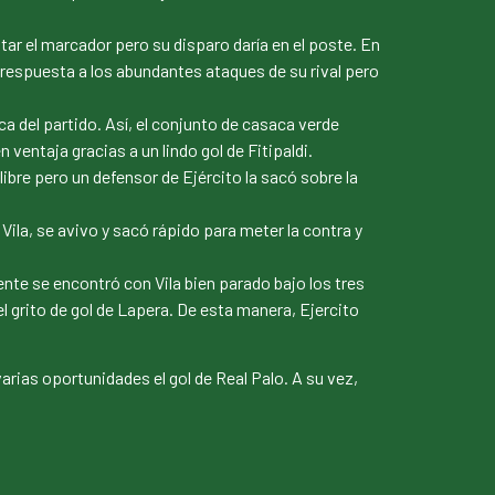
ntar el marcador pero su disparo daría en el poste. En
a respuesta a los abundantes ataques de su rival pero
a del partido. Así, el conjunto de casaca verde
 ventaja gracias a un lindo gol de Fitipaldi.
ibre pero un defensor de Ejército la sacó sobre la
ila, se avivo y sacó rápido para meter la contra y
nte se encontró con Vila bien parado bajo los tres
 el grito de gol de Lapera. De esta manera, Ejercito
varias oportunidades el gol de Real Palo. A su vez,