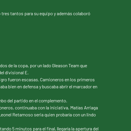
ó tres tantos para su equipo y además colaboró
idos de la copa, por un lado Gleason Team que
l divisional E.
ligro fueron escasas. Camioneros en los primeros
ba bien en defensa y buscaba abrir el marcador en
umbo del partido en el complemento.
eros, continuaba con la iniciativa, Matías Arriaga
Leonel Retamoso seria quien probaría con un lindo
do 5 minutos para el final, llegaría la apertura del