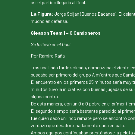
así el partido llegaría al final.
La Figura:
Jorge Soljan (Buenos Bacanes). El delan
mucho en defensa.
Gleason Team 1 – 0 Camioneros
Se lo llevó en el final
Por Ramiro Raña
Tras una linda tarde soleada, comenzaba el viento e
buscaba ser primero del grupo A mientras que Camione
El encuentro en los primeros 25 minutos sería muy t
minutos tuvo la iniciativa con buenas jugadas de s
alguna contra.
De esta manera, con un 0 a 0 pobre en el primer tie
El segundo tiempo sería bastante parecido al primer
fue quien sacó un lindo remate pero se encontró con
zurdazo que desafortunadamente daría en palo.
Ambos equipos continuaban prestándose la pelota y la