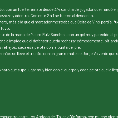
do, con un fuerte remate desde 3/4 cancha del jugador que marcó el p
ezazo y adentro. Con este 2 a 1 se fueron al descanso.
mero, más allá que el marcador mostraba que Celta de Vino perdía, f
 tuvo.
ente de la mano de Mauro Ruíz Sánchez, con un gol muy parecido al
rena e impide que el defensor pueda rechazar cómodamente, pifiando 
 reflejos, saca esa pelota con la punta del pie.
monios se lleve el triunfo, con un gran remate de Jorge Valverde que s
ato que supo jugar muy bien con el cuerpo y cada pelota que le lleg
encuentro entre Los Amigos del Taller y Biofarma, con mucho viento y