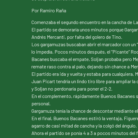
Por Ramiro Raña
Comenzaba el segundo encuentro en la cancha de La 
El partido se demoraría unos minutos porque Gargamu
Andrés Mercanti, por falta del golero de Tino.
Los gargamuzas buscaban abrir el marcador con un “
lo impedía. Pocos minutos después, el “Picante” Rodrí
Bacanes buscaba el empate, Soljan probaba pero Mer
remate raso contra al palo, dejando sin chance a Mer
El partido era ida y vuelta y estaba para cualquiera, 
Juan Picart tendría un lindo tiro libre para ampliar 
y Soljan no perdonaría para poner el 2-2.
En el complemento, rápidamente Buenos Bacanes se po
personal.
Gargamuza tenía la chance de descontar mediante el p
En el final, Buenos Bacanes estiró la ventaja, Figuer
agarro de casi mitad de cancha y la colgó del ángulo.
Ahora el partido se ponía 4 a 3 a pocos minutos del 