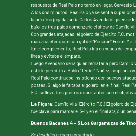
respuesta de Real Palo no tardó en llegar, Gervasio L
A los dos minutos, Real Palo ya se sentía superior en
la próxima jugada, seria Carlos Avendaño quien se lo
bajo los tres palos comenzaría el show de Camilo Vila
Con grandes atajadas, el golero de Ejército F.C. mot
marcaría el empate con gol del “Príncipe” Fonte. Y al 
En el complemento, Real Palo iría en busca del empate
línea y evitaba el empate.
Luego Avendaño sería quien remataria pero Camilo Vil
esto le permitió a Pablo “Terrier” Nuñez, ampliar la v
Real Palo continuaba insistiendo con buenos ataques
postes. Si algo le faltaba al golero, en el final, Rea
F.C. se llevó tres puntos importantes con el objetiv
La Figura:
Camilo Vila (Ejército F.C.) El golero de 
fue clave para marcar el 3-1 y en el final atajó un pena
Buenos Bacanes 4 – 3 Los Gargamuzas de Tino
Se despidieron con una victoria