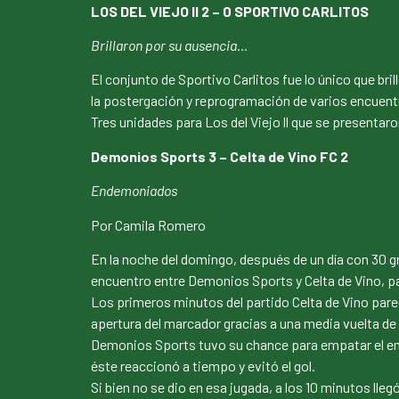
LOS DEL VIEJO II 2 – 0 SPORTIVO CARLITOS
Brillaron por su ausencia…
El conjunto de Sportivo Carlitos fue lo único que bri
la postergación y reprogramación de varios encuentr
Tres unidades para Los del Viejo ll que se presentar
Demonios Sports 3 – Celta de Vino FC 2
Endemoniados
Por Camila Romero
En la noche del domingo, después de un día con 30 grad
encuentro entre Demonios Sports y Celta de Vino, pa
Los primeros minutos del partido Celta de Vino pare
apertura del marcador gracias a una media vuelta de 
Demonios Sports tuvo su chance para empatar el encu
éste reaccionó a tiempo y evitó el gol.
Si bien no se dio en esa jugada, a los 10 minutos lleg