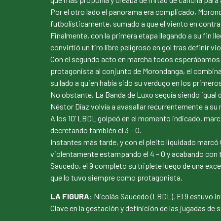
Por el otro lado el panorama era complicado, Morond
futbolísticamente, sumado a que el viento en contra f
Finalmente, con la primera etapa llegando a su fin 
convirtió un tiro libre peligroso en gol tras definir 
Con el segundo acto en marcha todos esperábamos 
protagonista al conjunto de Morondanga, el combina
su lado a quien había sido su verdugo en los primeros 
No obstante, La Banda de Luxo seguía siendo igual d
Néstor Díaz volvía a avasallar recurrentemente a su ri
A los 10’ LBDL golpeó en el momento indicado, marc
decretando también el 3 – 0.
Instantes más tarde, y con el pleito liquidado marcó
violentamente estampando el 4 – 0 y acabando con tod
Saucedo, el 9 completo su triplete luego de una exce
que lo tuvo siempre como protagonista.
LA FIGURA:
Nicolás Saucedo (LBDL). El 9 estuvo int
Clave en la gestación y definición de las jugadas d