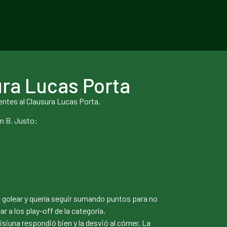
ura Lucas Porta
entes al Clausura Lucas Porta.
an B. Justo:
 de golear y quería seguir sumando puntos para no
r a los play-off de la categoría.
iuna respondió bien y la desvió al córner. La