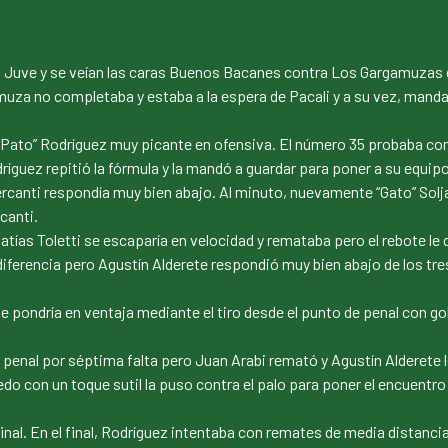
Juve y se veían las caras Buenos Bacanes contra Los Gargamuzas de 
za no completaba y estaba a la espera de Pacali y a su vez, mandaba
Pato” Rodríguez muy picante en ofensiva. El número 35 probaba con 
guez repitió la fórmula y la mandó a guardar para poner a su equipo 
canti respondía muy bien abajo. Al minuto, nuevamente “Gato” Solja
canti.
Matías Toletti se escaparía en velocidad y remataba pero el rebote le 
la diferencia pero Agustín Alderete respondió muy bien abajo de los tr
ndría en ventaja mediante el tiro desde el punto de penal con gol de
enal por séptima falta pero Juan Arabi remató y Agustín Alderete le 
edo con un toque sutil la puso contra el palo para poner el encuentro
final. En el final, Rodríguez intentaba con remates de media distanc