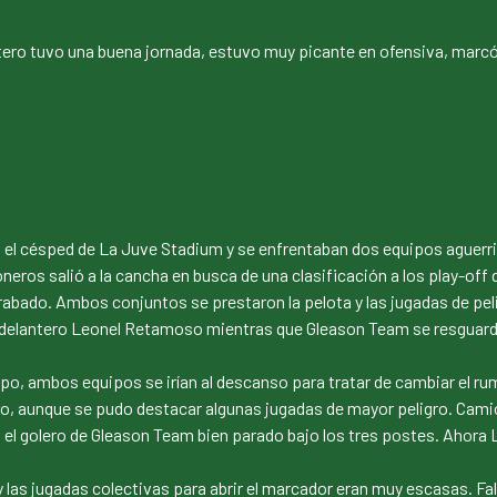
tero tuvo una buena jornada, estuvo muy picante en ofensiva, marc
n el césped de La Juve Stadium y se enfrentaban dos equipos aguerr
ros salió a la cancha en busca de una clasificación a los play-off de
rabado. Ambos conjuntos se prestaron la pelota y las jugadas de pe
u delantero Leonel Retamoso mientras que Gleason Team se resguarda
mpo, ambos equipos se irían al descanso para tratar de cambiar el r
o, aunque se pudo destacar algunas jugadas de mayor peligro. Camion
 el golero de Gleason Team bien parado bajo los tres postes. Ahora 
s jugadas colectivas para abrir el marcador eran muy escasas. Faltan