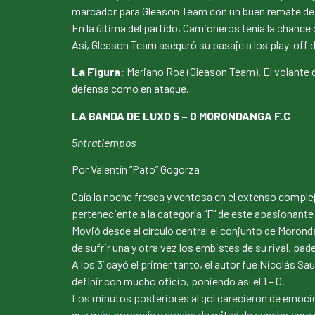
marcador para Gleason Team con un buen remate de 
En la última del partido, Camioneros tenía la chance
Así, Gleason Team aseguró su pasaje a los play-off 
La Figura:
Mariano Roa (Gleason Team). El volante d
defensa como en ataque.
LA BANDA DE LUXO 5 – 0 MORONDANGA F.C
5ntratiempos
Por Valentín “Pato” Gogorza
Caía la noche fresca y ventosa en el extenso comple
perteneciente a la categoría “F” de este apasionante 
Movió desde el círculo central el conjunto de Morond
de sufrir una y otra vez los embistes de su rival, pa
A los 3’ cayó el primer tanto, el autor fue Nicolás Sa
definir con mucho oficio, poniendo así el 1 – 0.
Los minutos posteriores al gol carecieron de emocion
que más proponía y creaba de mitad de cancha para a