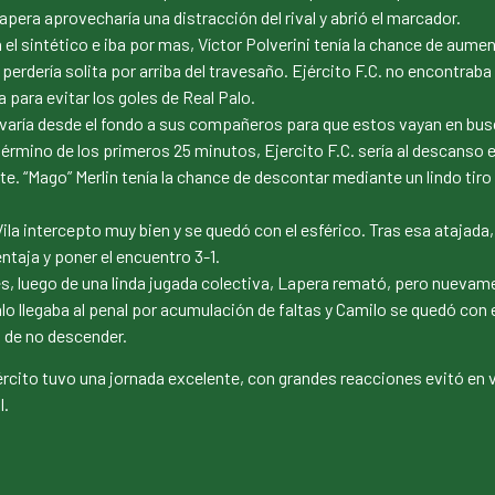
apera aprovecharía una distracción del rival y abrió el marcador.
 el sintético e iba por mas, Víctor Polverini tenía la chance de aume
 perdería solita por arriba del travesaño. Ejército F.C. no encontrab
 para evitar los goles de Real Palo.
ivaría desde el fondo a sus compañeros para que estos vayan en busc
término de los primeros 25 minutos, Ejercito F.C. sería al descanso en
. “Mago” Merlin tenía la chance de descontar mediante un lindo tiro l
a intercepto muy bien y se quedó con el esférico. Tras esa atajada, V
entaja y poner el encuentro 3-1.
, luego de una linda jugada colectiva, Lapera remató, pero nuevame
l Palo llegaba al penal por acumulación de faltas y Camilo se quedó con
o de no descender.
Ejército tuvo una jornada excelente, con grandes reacciones evitó en 
l.