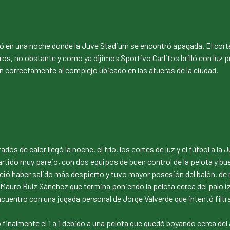
lló en una noche donde la Juve Stadium se encontró apagada. El corte d
os, no obstante y como ya dijimos Sportivo Carlitos brilló con luz 
on correctamente al complejo ubicado en las afueras de la ciudad.
os de calor llegó la noche, el frío, los cortes de luz y el fútbol a la
rtido muy parejo, con dos equipos de buen control de la pelota y bu
ció haber salido más despierto y tuvo mayor posesión del balón, de 
Mauro Ruíz Sánchez que termina poniendo la pelota cerca del palo izq
entro con una jugada personal de Jorge Valverde que intentó filtrar 
ó finalmente el 1 a 1 debido a una pelota que quedó boyando cerca del 