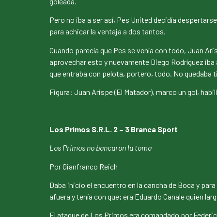
goleada.
Pero no iba a ser así, Pes United decidía despertars
para achicar la ventaja a dos tantos.
Cuando parecía que Pes se venía con todo, Juan Arisp
aprovechar esto y nuevamente Diego Rodríguez iba a 
que entraba con pelota, portero, todo. No quedaba ti
Figura: Juan Arispe (El Matador), marco un gol, habi
Los Primos S.R.L. 2 – 3 Branca Sport
Los Primos no bancaron la toma
Por Gianfranco Reich
Daba inicio el encuentro en la cancha de Boca y pa
afuera y tenía con que; era Eduardo Canale quien l
El ataque de Los Primos era comandado por Federico C