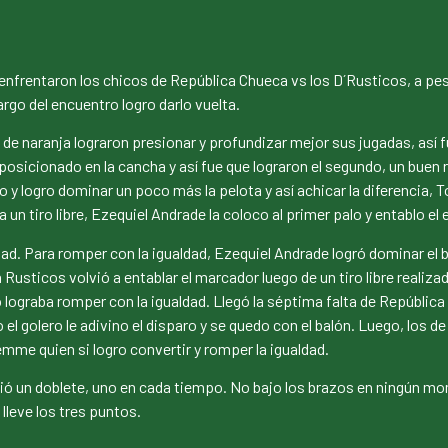
e enfrentaron los chicos de República Chueca vs los D´Rusticos, a pe
rgo del encuentro logro darlo vuelta.
de naranja lograron presionar y profundizar mejor sus jugadas, así
osicionado en la cancha y así fue que lograron el segundo, un buen 
y logro dominar un poco más la pelota y así achicar la diferencia, To
 un tiro libre, Ezequiel Andrade la coloco al primer palo y entablo el
. Para romper con la igualdad, Ezequiel Andrade logró dominar el baló
na Rusticos volvió a entablar el marcador luego de un tiro libre reali
ograba romper con la igualdad. Llegó la séptima falta de República q
 golero le adivino el disparo y se quedo con el balón. Luego, los de 
mme quien si logro convertir y romper la igualdad.
ió un doblete, uno en cada tiempo. No bajo los brazos en ningún mom
lleve los tres puntos.