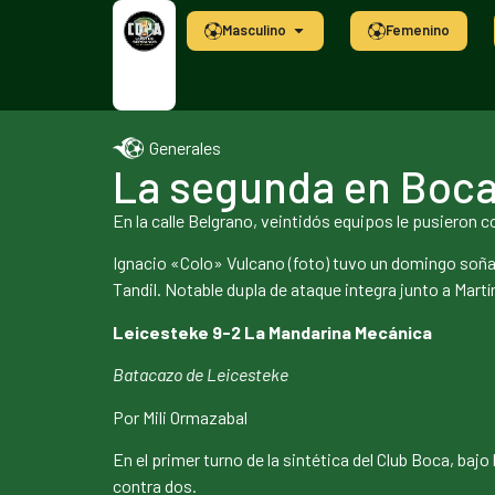
Masculino
Femenino
Generales
La segunda en Boc
En la calle Belgrano, veintidós equipos le pusieron col
Ignacio «Colo» Vulcano (foto) tuvo un domingo soñad
Tandil. Notable dupla de ataque integra junto a Martí
Leicesteke 9-2 La Mandarina Mecánica
Batacazo de Leicesteke
Por Mili Ormazabal
En el primer turno de la sintética del Club Boca, baj
contra dos.