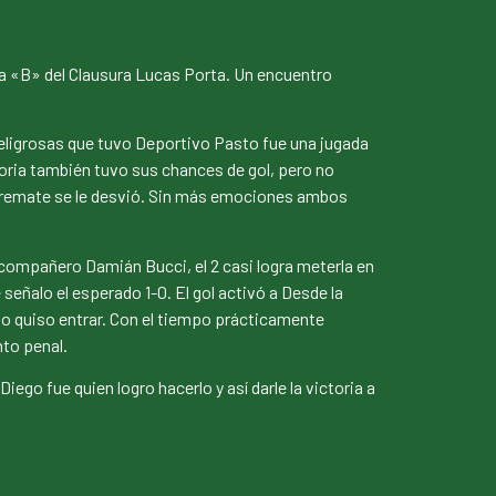
ía «B» del Clausura Lucas Porta. Un encuentro
eligrosas que tuvo Deportivo Pasto fue una jugada
Soria también tuvo sus chances de gol, pero no
 el remate se le desvió. Sin más emociones ambos
 compañero Damián Bucci, el 2 casi logra meterla en
señalo el esperado 1-0. El gol activó a Desde la
no quiso entrar. Con el tiempo prácticamente
nto penal.
iego fue quien logro hacerlo y así darle la victoria a