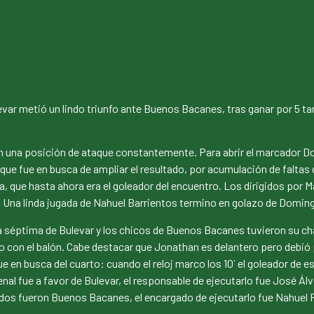
Bulevar metió un lindo triunfo ante Buenos Bacanes, tras ganar por 5
n una posición de ataque constantemente. Para abrir el marcador Do
ino que fue en busca de ampliar el resultado, por acumulación de falt
, que hasta ahora era el goleador del encuentro. Los dirigidos por M
do. Una linda jugada de Nahuel Barrientos termino en golazo de Domin
la séptima de Bulevar y los chicos de Buenos Bacanes tuvieron su ch
do con el balón. Cabe destacar que Jonathan es delantero pero debió 
e en busca del cuarto: cuando el reloj marco los 10´ el goleador de 
l fue a favor de Bulevar, el responsable de ejecutarlo fue José Álva
idos fueron Buenos Bacanes, el encargado de ejecutarlo fue Nahuel 