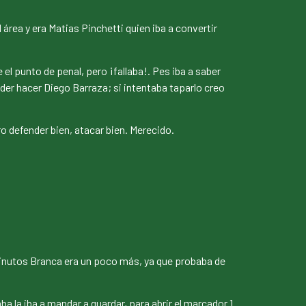
área y era Matias Pinchetti quien iba a convertir
el punto de penal, pero ¡fallaba!. Pes iba a saber
er hacer Diego Barraza; si intentaba taparlo creo
o defender bien, atacar bien. Merecido.
minutos Branca era un poco más, ya que probaba de
 la iba a mandar a guardar, para abrir el marcador 1