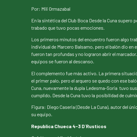
Por: Mili Ormazabal
En la sintética del Club Boca Desde la Cuna supero 
trabado que tuvo pocas emociones.
Los primeros minutos del encuentro fueron algo tra
individual de Marcero Balsamo, pero el balón dio en
fueron tan profundas y no lograron abrir el marcado
equipos se fueron al descanso.
El complemento fue más activo. La primera situación
el primer palo, pero el arquero se quedo con ese baló
Cuna, nuevamente la dupla Ledesma-Soria tuvo sus c
cumplido, Desde la Cuna tuvo la posibilidad de culm
Figura: Diego Caseria (Desde La Cuna), autor del único
su equipo.
Republica Chueca 4-3 D´Rusticos