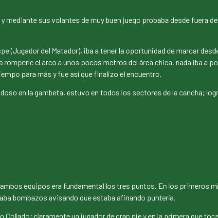
e y mediante sus volantes de muy buen juego probaba desde fuera del 
e (Jugador del Matador), iba a tener la oportunidad de marcar desde 
romperle el arco a unos pocos metros del área chica, nada iba a pod
empo para más y fue así que finalizo el encuentro.
lidoso en la gambeta, estuvo en todos los sectores de la cancha; logr
ra ambos equipos era fundamental los tres puntos. En los primeros 
argaba bombazos avisando que estaba afinando puntería.
ollado; claramente un jugador de gran pie y en la primera que tocaba