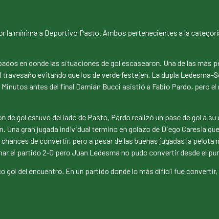
por la mínima a Deportivo Pasto. Ambos pertenecientes a la categor
bados en donde las situaciones de gol escasearon. Una de las más p
 el travesaño evitando que los de verde festejen. La dupla Ledesma-
r. Minutos antes del final Damián Bucci asistió a Fabio Pardo, pero
 de gol estuvo del lado de Pasto, Pardo realizó un pase de gol a su
n. Una gran jugada individual termino en golazo de Diego Caresia que 
hances de convertir, pero a pesar de las buenas jugadas la pelota 
inar el partido 2-0 pero Juan Ledesma no pudo convertir desde el pu
 gol del encuentro. En un partido donde lo más difícil fue convertir, D