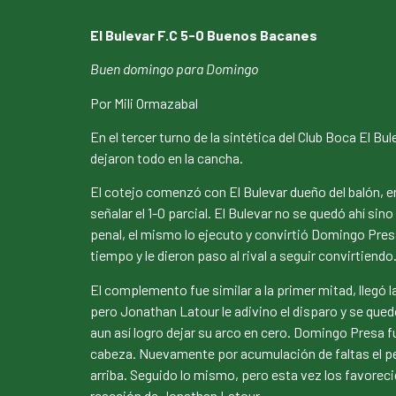
El Bulevar F.C 5-0 Buenos Bacanes
Buen domingo para Domingo
Por Mili Ormazabal
En el tercer turno de la sintética del Club Boca El 
dejaron todo en la cancha.
El cotejo comenzó con El Bulevar dueño del balón, e
señalar el 1-0 parcial. El Bulevar no se quedó ahí s
penal, el mismo lo ejecuto y convirtió Domingo Presa
tiempo y le dieron paso al rival a seguir convirtien
El complemento fue similar a la primer mitad, llegó 
pero Jonathan Latour le adivino el disparo y se que
aun así logro dejar su arco en cero. Domingo Presa fu
cabeza. Nuevamente por acumulación de faltas el pena
arriba. Seguido lo mismo, pero esta vez los favorec
reacción de Jonathan Latour.