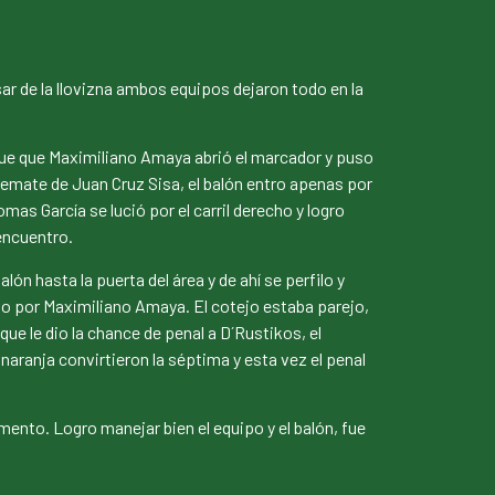
sar de la llovizna ambos equipos dejaron todo en la
 fue que Maximiliano Amaya abrió el marcador y puso
remate de Juan Cruz Sisa, el balón entro apenas por
mas García se lució por el carril derecho y logro
 encuentro.
n hasta la puerta del área y de ahí se perfilo y
zado por Maximiliano Amaya. El cotejo estaba parejo,
ue le dio la chance de penal a D´Rustikos, el
naranja convirtieron la séptima y esta vez el penal
ento. Logro manejar bien el equipo y el balón, fue