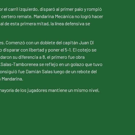
 el carril izquierdo, disparó al primer palo y rompió
n certero remate. Mandarina Mecánica no logró hacer
al de esta primera mitad, la línea defensiva se
es. Comenzó con un doblete del capitán Juan Di
disparar con libertad y poner el 5-1. El cotejo se
aron su diferencia a 8, el primero fue obra
.Salas-Tamborenea se reflejo en un golazo que tuvo
o consiguió fue Damián Salas luego de un rebote del
a Mandarina.
la mayoría de los jugadores mantiene un mismo nivel,