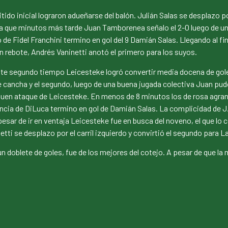
do inicial lograron adueñarse del balón. Julián Salas se desplazo por
o ya que minutos más tarde Juan Tamborenea señalo el 2-0 luego de u
de Fidel Franchini termino en gol del 9 Damián Salas. Llegando al fin
n rebote, Andrés Vaninetti anotó el primero para los suyos.
este segundo tiempo Leicesteke logró convertir media docena de gol
 cancha y el segundo, luego de una buena jugada colectiva Juan pudo 
buen ataque de Leicesteke. En menos de 8 minutos los de rosa agrand
ncia de DiLuca termino en gol de Damián Salas. La complicidad de J
 A pesar de ir en ventaja Leicesteke fue en busca del noveno, el que l
etti se desplazo por el carril izquierdo y convirtió el segundo para L
de un doblete de goles, fue de los mejores del cotejo. A pesar de que 