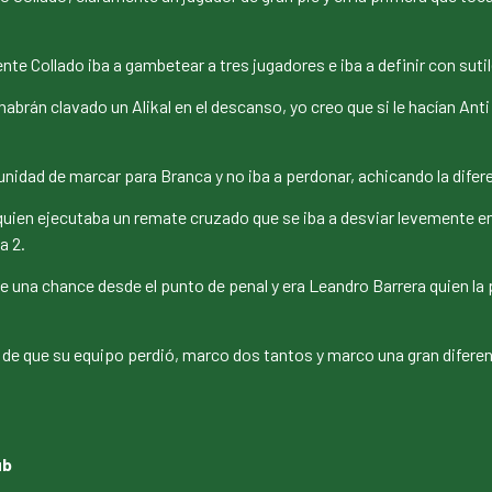
e Collado iba a gambetear a tres jugadores e iba a definir con sutil
habrán clavado un Alikal en el descanso, yo creo que si le hacían Ant
unidad de marcar para Branca y no iba a perdonar, achicando la difere
uien ejecutaba un remate cruzado que se iba a desviar levemente en
a 2.
una chance desde el punto de penal y era Leandro Barrera quien la pon
 de que su equipo perdió, marco dos tantos y marco una gran diferen
ub