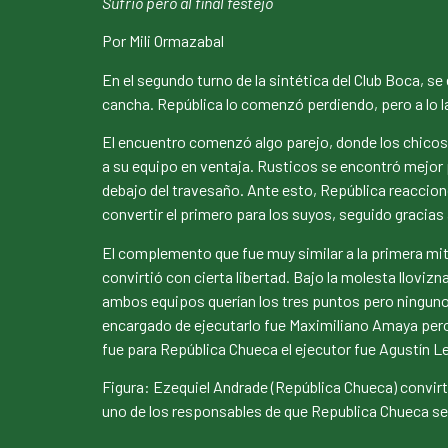
Sufrió pero al final festejo
Por Mili Ormazabal
En el segundo turno de la sintética del Club Boca, s
cancha. República lo comenzó perdiendo, pero a lo la
El encuentro comenzó algo parejo, donde los chicos 
a su equipo en ventaja. Rusticos se encontró mejor p
debajo del travesaño. Ante esto, República reacciono 
convertir el primero para los suyos, seguido gracias a
El complemento que fue muy similar a la primera mitad
convirtió con cierta libertad. Bajo la molesta lloviz
ambos equipos querían los tres puntos pero ninguno l
encargado de ejecutarlo fue Maximiliano Amaya pero el
fue para República Chueca el ejecutor fue Agustín Le
Figura: Ezequiel Andrade (República Chueca) convirt
uno de los responsables de que Republica Chueca se 