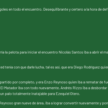
oles en todo el encuentro. Desequilibrante y certero a la hora de defi
 la pelota para iniciar el encuentro Nicolás Santos iba a abrir el m
 tenía con que darle lucha, tal es así, que era Diego Rodríguez quie
partido por completo, y era Enzo Reynoso quien iba a rematar de fuer
e El Matador iba con todo nuevamente, Andrés Rizzo iba a desbordar 
un palo totalmente inatajable para Ezequiel Otero.
so gran nueve de área, iba a lograr convertir nuevamente y poner e