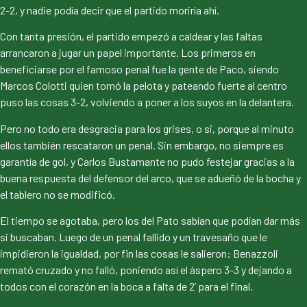
2-2, y nadie podía decir que el partido moriría ahí.
Con tanta presión, el partido empezó a caldear y las faltas
arrancaron a jugar un papel importante. Los primeros en
beneficiarse por el famoso penal fue la gente de Paco, siendo
Marcos Colotti quien tomó la pelota y pateando fuerte al centro
puso las cosas 3-2, volviendo a poner a los suyos en la delantera.
Pero no todo era desgracia para los grises, o si, porque al minuto
ellos también rescataron un penal. Sin embargo, no siempre es
garantía de gol, y Carlos Bustamante no pudo festejar gracias a la
buena respuesta del defensor del arco, que se adueñó de la bocha y
el tablero no se modificó.
El tiempo se agotaba, pero los del Pato sabían que podían dar más
si buscaban. Luego de un penal fallido y un travesaño que le
impidieron la igualdad, por fin las cosas le salieron: Benazzoli
remató cruzado y no falló, poniendo así el áspero 3-3 y dejando a
todos con el corazón en la boca a falta de 2’ para el final.