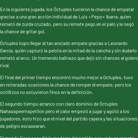
En la siguiente jugada, los Óctuples tuvieron la chance de empatar
gracias a una gran acción individual de Luis «Pepo» Ibarra, quien
remató de zurda cruzado, pero su remate pego en el palo y le negó
la chance de gritar gol.
Óctuples logro llegar al tan ansiado empate gracias a Leonardo
García, quién capturó la pelota en la mitad de la cancha y sin dudarlo
remató al arco. Un tremendo balinazo que dejó sin chances al golero
rival.
El final del primer tiempo encontró mucho mejor a Octuples, tuvo
en reiteradas ocasiones la chance de romper el empate, pero los
octillizos no estuvieron finos en la definición.
El segundo tiempo arranco con claro dominio de Óctuples
Nahasapeemapetilon pero el calor empezó a jugar y agotó a los
jugadores, ésto hizo que el nivel del partido cayera y las situaciones
de peligro escasearan.
Fernando Seco sacudió la modorra del partido con un buen remate