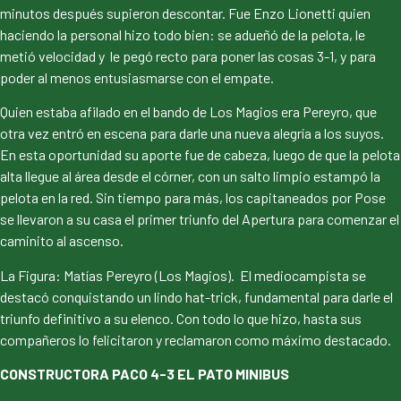
minutos después supieron descontar. Fue Enzo Lionetti quien
haciendo la personal hizo todo bien: se adueñó de la pelota, le
metió velocidad y le pegó recto para poner las cosas 3-1, y para
poder al menos entusiasmarse con el empate.
Quien estaba afilado en el bando de Los Magios era Pereyro, que
otra vez entró en escena para darle una nueva alegría a los suyos.
En esta oportunidad su aporte fue de cabeza, luego de que la pelota
alta llegue al área desde el córner, con un salto limpio estampó la
pelota en la red. Sin tiempo para más, los capitaneados por Pose
se llevaron a su casa el primer triunfo del Apertura para comenzar el
caminito al ascenso.
La Figura: Matías Pereyro (Los Magios). El mediocampista se
destacó conquistando un lindo hat-trick, fundamental para darle el
triunfo definitivo a su elenco. Con todo lo que hizo, hasta sus
compañeros lo felicitaron y reclamaron como máximo destacado.
CONSTRUCTORA PACO 4-3 EL PATO MINIBUS