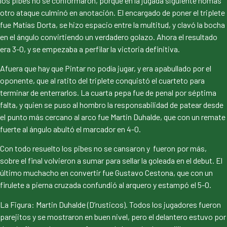
los pibes no se conformaron, porque en la jugada siguiente nomás
otro ataque culminó en anotación. El encargado de poner el triplete
fue Matías Dorta, se hizo espacio entre la multitud, y clavó la bocha
en el ángulo convirtiendo un verdadero golazo. Ahora el resultado
era 3-0, y se empezaba a perfilar la victoria definitiva.
Afuera que hay que Pintar no podía jugar, y era apabullado por el
oponente, que al ratito del triplete conquistó el cuarteto para
terminar de enterrarlos. La cuarta pepa fue de penal por séptima
falta, y quien se puso al hombro la responsabilidad de patear desde
el punto más cercano al arco fue Martin Duhalde, que con un remate
fuerte al ángulo abultó el marcador en 4-0.
Con todo resuelto los pibes no se cansaron y fueron por más,
sobre el final volvieron a sumar para sellar la goleada en el debut. El
último muchacho en convertir fue Gustavo Cestona, que con un
firulete a pierna cruzada confundió al arquero y estampó el 5-0.
La Figura: Martin Duhalde (D’rusticos). Todos los jugadores fueron
parejitos y se mostraron en buen nivel, pero el delantero estuvo por