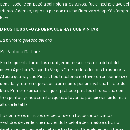
penal, todo le empezó a salir bien a los suyos, fue el hecho clave del
triunfo. Además, tapo un par con mucha firmeza y despejó siempre
bien.
D’RUSTICOS 5-0 AFUERA QUE HAY QUE PINTAR
La primera goleada del año
Por Victoria Martínez
En el siguiente turno, los que dijeron presentes en su debut del
nuevo Apertura “Vasquito Vergara” fueron los elencos D’rusticos y
Afuera que hay que Pintar. Los tricolores no tuvieron un comienzo
soñado, y fueron superados claramente por un rival que hizo todo
bien. Primer examen más que aprobado para los chicos, que con
tres puntos y unos cuantos goles a favor se posicionan en lo más
alto de la tabla.
Los primeros minutos de juego fueron todos de los chicos
vestidos de verde, que moviendo la pelota de un lado a otro no
dejaban jugar nunca al rival, que hasta los 8’ literalmente no había