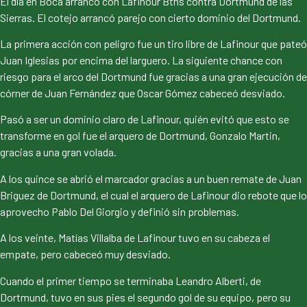
El día en Boca arranco con Lafinour Bths contra Dortmund de las
Sierras. El cotejo arrancó parejo con cierto dominio del Dortmund.
La primera acción con peligro fue un tiro libre de Lafinour que pateó
Juan Iglesias por encima del larguero. La siguiente chance con
riesgo para el arco del Dortmund fue gracias a una gran ejecución de
córner de Juan Fernández que Oscar Gómez cabeceó desviado.
Pasó a ser un dominio claro de Lafinour, quién evitó que esto se
transforme en gol fue el arquero de Dortmund, Gonzalo Martin,
gracias a una gran volada.
A los quince se abrió el marcador gracias a un buen remate de Juan
Briguez de Dortmund, el cual el arquero de Lafinour dio rebote que lo
aprovecho Pablo Del Giorgio y definió sin problemas.
A los veinte, Matías Villalba de Lafinour tuvo en su cabeza el
empate, pero cabeceó muy desviado.
Cuando el primer tiempo se terminaba Leandro Alberti, de
Dortmund, tuvo en sus pies el segundo gol de su equipo, pero su