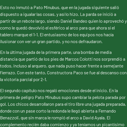
Esto no inmutó a Pato Minubus, que en la jugada siguiente salió
dispuesto a igualar las cosas, y así lo hizo. La parda se inició a
partir de un rebote largo, siendo Daniel Bandeo quien lo aprovechó y
como le quedó devolvió el esférico al arco para que ahora sí el
tablero marque el 1-1. El entusiasmo de los equipos nos hacía
ilusionar con ver un gran partido, y no nos defraudaron.
En la última jugada de la primera parte, una bomba de media
distancia que partió de los pies de Marcos Colotti nos sorprendió a
todos, incluso al arquero, que nada puso hacer frente a semejante
fierrazo. Con este tanto, Constructora Paco se fue al descanso con
la victoria parcial por 2-1.
El segundo capítulo nos regaló emociones desde el inicio. En la
primera de peligro Pato Minubus supo cambiar la pelota parada por
gol. Los chicos desarrollaron para el tiro libre una jugada preparada,
donde con un pase corto la redonda le llegó abierta a Fernando
Benazzoli, que sin marca le rompió el arco a David Ayala. El
complemento recién daba comienzo y ya teníamos un picantísimo