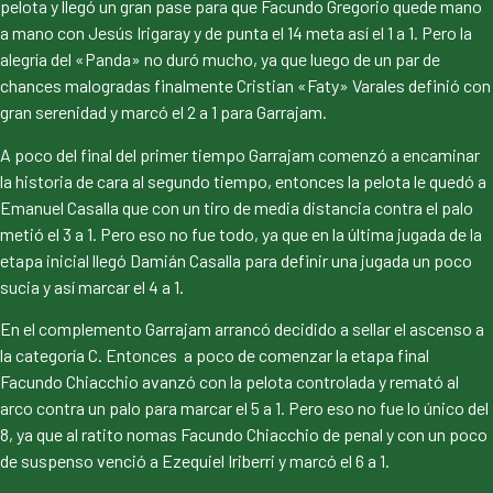
pelota y llegó un gran pase para que Facundo Gregorio quede mano
a mano con Jesús Irigaray y de punta el 14 meta así el 1 a 1. Pero la
alegría del «Panda» no duró mucho, ya que luego de un par de
chances malogradas finalmente Cristian «Faty» Varales definió con
gran serenidad y marcó el 2 a 1 para Garrajam.
A poco del final del primer tiempo Garrajam comenzó a encaminar
la historia de cara al segundo tiempo, entonces la pelota le quedó a
Emanuel Casalla que con un tiro de media distancia contra el palo
metió el 3 a 1. Pero eso no fue todo, ya que en la última jugada de la
etapa inicial llegó Damián Casalla para definir una jugada un poco
sucia y así marcar el 4 a 1.
En el complemento Garrajam arrancó decidido a sellar el ascenso a
la categoría C. Entonces a poco de comenzar la etapa final
Facundo Chiacchio avanzó con la pelota controlada y remató al
arco contra un palo para marcar el 5 a 1. Pero eso no fue lo único del
8, ya que al ratito nomas Facundo Chiacchio de penal y con un poco
de suspenso venció a Ezequiel Iriberri y marcó el 6 a 1.