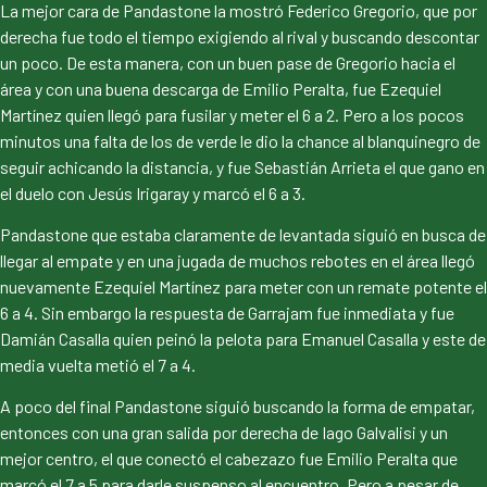
La mejor cara de Pandastone la mostró Federico Gregorio, que por
derecha fue todo el tiempo exigiendo al rival y buscando descontar
un poco. De esta manera, con un buen pase de Gregorio hacia el
área y con una buena descarga de Emilio Peralta, fue Ezequiel
Martínez quien llegó para fusilar y meter el 6 a 2. Pero a los pocos
minutos una falta de los de verde le dio la chance al blanquinegro de
seguir achicando la distancia, y fue Sebastián Arrieta el que gano en
el duelo con Jesús Irigaray y marcó el 6 a 3.
Pandastone que estaba claramente de levantada siguió en busca de
llegar al empate y en una jugada de muchos rebotes en el área llegó
nuevamente Ezequiel Martínez para meter con un remate potente el
6 a 4. Sin embargo la respuesta de Garrajam fue inmediata y fue
Damián Casalla quien peinó la pelota para Emanuel Casalla y este de
media vuelta metió el 7 a 4.
A poco del final Pandastone siguió buscando la forma de empatar,
entonces con una gran salida por derecha de Iago Galvalisi y un
mejor centro, el que conectó el cabezazo fue Emilio Peralta que
marcó el 7 a 5 para darle suspenso al encuentro. Pero a pesar de