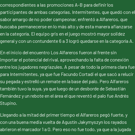
correspondientes a las promociones A-B para definir los
participantes de ambas categorías. Intermitentes, que quedó con el
sabor amargo de no poder campeonar, enfrentó a Alfareros, que
buscaba permanecerse en lo más alto y de esta manera afianzarse
en la categoría. El equipo gris en el juego mostró mayor solidez
general y con un contundente 6 a 3 logró quedarse en la categoría A.
En el inicio del encuentro Los Alfareros fueron al frente sin
importar el potencial del rival, aprovechando la falta de conexión
entre los jugadores negriazules. A pesar de todo la primera clara fue
para Intermitentes, ya que fue Facundo Cortadi el que sacó a relucir
su pegada y estrelló un remate en la base del palo. Pero Alfareros
también tuvo la suya, ya que luego de un desborde de Sebastián
Fernández y un rebote en el área el que reventó el palo fue Andrés
Stupino.
Llegando a la mitad del primer tiempo el Alfareros pegó fuerte, y
con una buena media vuelta de Agustín Jakymyszyn los rayados
abrieron el marcador 1 a 0. Pero eso no fue todo, ya que a la jugada