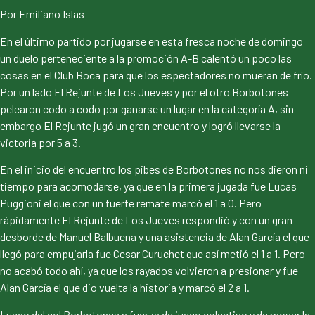
Por Emiliano Islas
En el último partido por jugarse en esta fresca noche de domingo
un duelo perteneciente a la promoción A-B calentó un poco las
cosas en el Club Boca para que los espectadores no mueran de frío.
Por un lado El Rejunte de Los Jueves y por el otro Borbotones
pelearon codo a codo por ganarse un lugar en la categoría A, sin
embargo El Rejunte jugó un gran encuentro y logró llevarse la
victoria por 5 a 3.
En el inicio del encuentro los pibes de Borbotones no nos dieron ni
tiempo para acomodarse, ya que en la primera jugada fue Lucas
Puggioni el que con un fuerte remate marcó el 1 a 0. Pero
rápidamente El Rejunte de Los Jueves respondió y con un gran
desborde de Manuel Balbuena y una asistencia de Alan García el que
llegó para empujarla fue Cesar Curuchet que así metió el 1 a 1. Pero
no acabó todo ahí, ya que los rayados volvieron a presionar y fue
Alan García el que dio vuelta la historia y marcó el 2 a 1.
Luego del gol Borbotones a fuerza de juego colectivo y de mover la