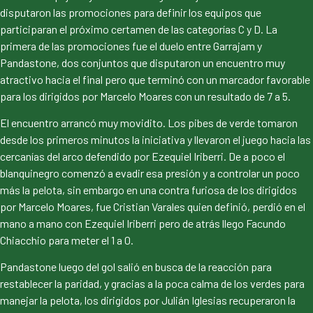
disputaron las promociones para definir los equipos que
participaran el próximo certamen de las categorías C y D. La
primera de las promociones fue el duelo entre Garrajam y
Pandastone, dos conjuntos que disputaron un encuentro muy
atractivo hacia el final pero que terminó con un marcador favorable
para los dirigidos por Marcelo Moares con un resultado de 7 a 5.
El encuentro arrancó muy movidito. Los pibes de verde tomaron
desde los primeros minutos la iniciativa y llevaron el juego hacia las
cercanías del arco defendido por Ezequiel Iriberri. De a poco el
blanquinegro comenzó a evadir esa presión y a controlar un poco
más la pelota, sin embargo en una contra furiosa de los dirigidos
por Marcelo Moares, fue Cristian Varales quien definió, perdió en el
mano a mano con Ezequiel Iriberri pero de atrás llego Facundo
Chiacchio para meter el 1 a 0.
Pandastone luego del gol salió en busca de la reacción para
restablecer la paridad, y gracias a la poca calma de los verdes para
manejar la pelota, los dirigidos por Julián Iglesias recuperaron la