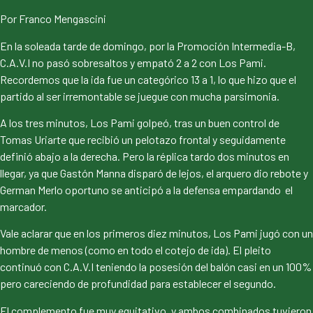
Por Franco Mengascini
En la soleada tarde de domingo, por la Promoción Intermedia-B,
C.A.V.I no pasó sobresaltos y empató 2 a 2 con Los Pami.
Recordemos que la ida fue un categórico 13 a 1, lo que hizo que el
partido al ser irremontable se juegue con mucha parsimonia.
A los tres minutos, Los Pami golpeó, tras un buen control de
Tomas Uriarte que recibió un pelotazo frontal y seguidamente
definió abajo a la derecha. Pero la réplica tardo dos minutos en
llegar, ya que Gastón Manna disparó de lejos, el arquero dio rebote y
German Merlo oportuno se anticipó a la defensa empardando el
marcador.
Vale aclarar que en los primeros diez minutos, Los Pami jugó con un
hombre de menos (como en todo el cotejo de ida). El pleito
continuó con C.A.V.I teniendo la posesión del balón casi en un 100%
pero careciendo de profundidad para establecer el segundo.
El complemento fue muy equitativo, y ambos combinados tuvieron