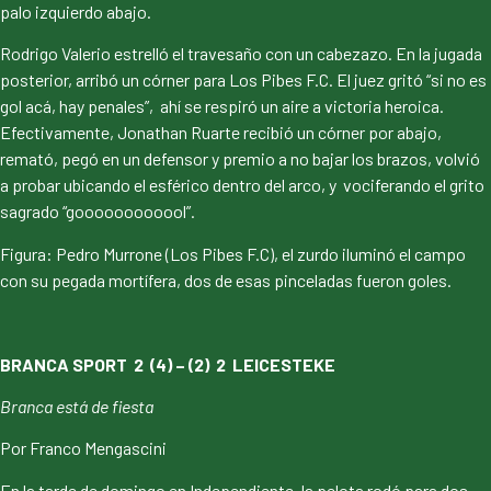
palo izquierdo abajo.
Rodrigo Valerio estrelló el travesaño con un cabezazo. En la jugada
posterior, arribó un córner para Los Pibes F.C. El juez gritó “si no es
gol acá, hay penales”, ahí se respiró un aire a victoria heroica.
Efectivamente, Jonathan Ruarte recibió un córner por abajo,
remató, pegó en un defensor y premio a no bajar los brazos, volvió
a probar ubicando el esférico dentro del arco, y vociferando el grito
sagrado “goooooooooool”.
Figura: Pedro Murrone (Los Pibes F.C), el zurdo iluminó el campo
con su pegada mortífera, dos de esas pinceladas fueron goles.
BRANCA SPORT 2 (4) – (2) 2 LEICESTEKE
Branca está de fiesta
Por Franco Mengascini
En la tarde de domingo en Independiente, la pelota rodó para dos