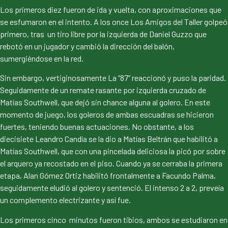
Los primeros diez fueron de ida y vuelta, con aproximaciones que
se esfumaron en el intento. A los once Los Amigos del Taller golpeó
primero, tras un tiro libre por la izquierda de Daniel Guzzo que
rebotó en un jugador y cambió la dirección del balón,
sumergiéndose en la red.
Sin embargo, vertiginosamente La “87” reaccionó y puso la paridad.
Seguidamente de un remate rasante por izquierda cruzado de
Matías Southwell, que dejó sin chance alguna al golero. En este
momento de juego, los goleros de ambas escuadras se hicieron
fuertes, teniendo buenas actuaciones. No obstante, a los
diecisiete Leandro Candía se la dio a Matías Beltrán que habilitó a
Matías Southwell, que con una pincelada deliciosa la picó por sobre
el arquero ya recostado en el piso. Cuando ya se cerraba la primera
etapa, Alan Gómez Ortiz habilitó frontalmente a Facundo Palma,
seguidamente eludió al golero y sentenció. El intenso 2 a 2, preveía
un complemento electrizante y así fue.
Los primeros cinco minutos fueron tibios, ambos se estudiaron en