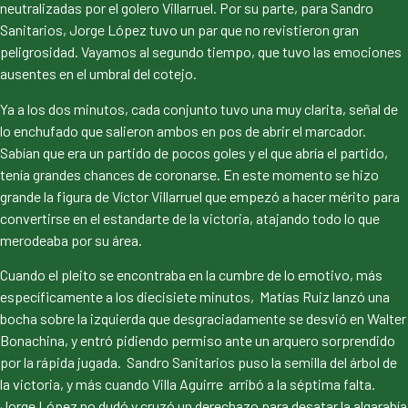
neutralizadas por el golero Villarruel. Por su parte, para Sandro
Sanitarios, Jorge López tuvo un par que no revistieron gran
peligrosidad. Vayamos al segundo tiempo, que tuvo las emociones
ausentes en el umbral del cotejo.
Ya a los dos minutos, cada conjunto tuvo una muy clarita, señal de
lo enchufado que salieron ambos en pos de abrir el marcador.
Sabían que era un partido de pocos goles y el que abría el partido,
tenía grandes chances de coronarse. En este momento se hizo
grande la figura de Víctor Villarruel que empezó a hacer mérito para
convertirse en el estandarte de la victoria, atajando todo lo que
merodeaba por su área.
Cuando el pleito se encontraba en la cumbre de lo emotivo, más
específicamente a los diecisiete minutos, Matías Ruiz lanzó una
bocha sobre la izquierda que desgraciadamente se desvió en Walter
Bonachina, y entró pidiendo permiso ante un arquero sorprendido
por la rápida jugada. Sandro Sanitarios puso la semilla del árbol de
la victoria, y más cuando Villa Aguirre arribó a la séptima falta.
Jorge López no dudó y cruzó un derechazo para desatar la algarabía