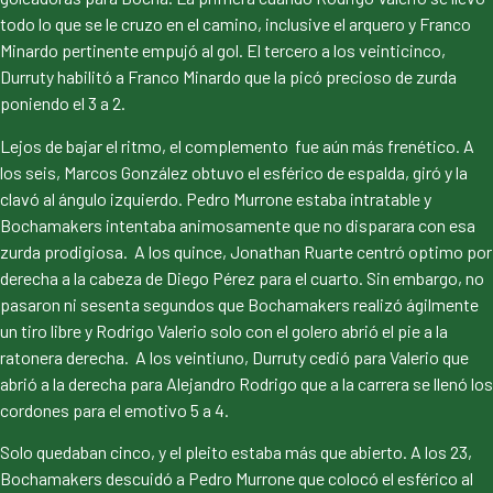
todo lo que se le cruzo en el camino, inclusive el arquero y Franco
Minardo pertinente empujó al gol. El tercero a los veinticinco,
Durruty habilitó a Franco Minardo que la picó precioso de zurda
poniendo el 3 a 2.
Lejos de bajar el ritmo, el complemento fue aún más frenético. A
los seis, Marcos González obtuvo el esférico de espalda, giró y la
clavó al ángulo izquierdo. Pedro Murrone estaba intratable y
Bochamakers intentaba animosamente que no disparara con esa
zurda prodigiosa. A los quince, Jonathan Ruarte centró optimo por
derecha a la cabeza de Diego Pérez para el cuarto. Sin embargo, no
pasaron ni sesenta segundos que Bochamakers realizó ágilmente
un tiro libre y Rodrigo Valerio solo con el golero abrió el pie a la
ratonera derecha. A los veintiuno, Durruty cedió para Valerio que
abrió a la derecha para Alejandro Rodrigo que a la carrera se llenó los
cordones para el emotivo 5 a 4.
Solo quedaban cinco, y el pleito estaba más que abierto. A los 23,
Bochamakers descuidó a Pedro Murrone que colocó el esférico al