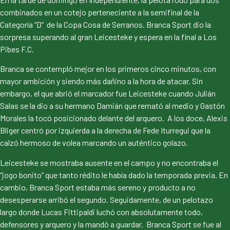
combinados en un cotejo perteneciente a la semifinal de la
Categoría “D” de la Copa Cosa de Serranos. Branca Sport dio la
sorpresa superando al gran Leicesteke y espera en la final a Los
Pibes F.C.
Branca se contempló mejor en los primeros cinco minutos, con
mayor ambición y siendo más dañino a la hora de atacar. Sin
embargo, el que abrió el marcador fue Leicesteke cuando Julián
Salas se la dio a su hermano Damián que remató al medio y Gastón
Morales la tocó posicionado delante del arquero. A los doce, Alexis
Bliger centró por izquierda a la derecha de Fede Iturregui que la
calzó hermoso de volea marcando un auténtico golazo.
Leicesteke se mostraba ausente en el campo y no encontraba el
“jogo bonito” que tanto rédito le había dado la temporada previa. En
cambio, Branca Sport estaba más sereno y producto a no
desesperarse arribó el segundo. Seguidamente, de un pelotazo
largo donde Lucas Fittipaldi luchó con absolutamente todo,
defensores y arquero y la mandó a guardar. Branca Sport se fue al