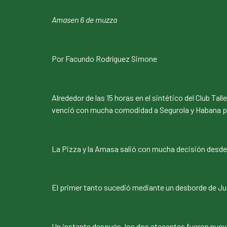
Amasen 6 de muzza
Por Facundo Rodríguez Simone
Alrededor de las 15 horas en el sintético del Club Ta
venció con mucha comodidad a Segurola y Habana por
La Pizza y la Amasa salió con mucha decisión desde e
El primer tanto sucedió mediante un desborde de Jua
Un instante después, los dos atacantes fueron nuev