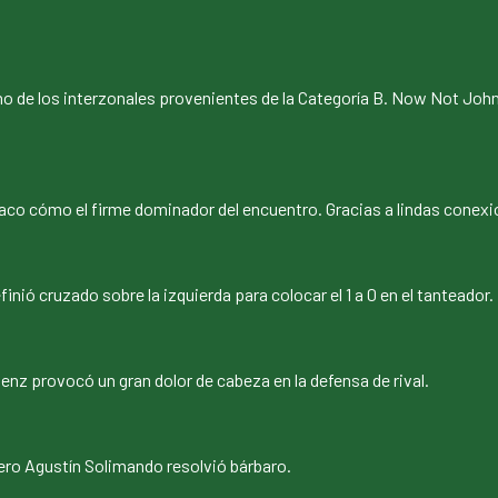
 uno de los interzonales provenientes de la Categoría B. Now Not Joh
co cómo el firme dominador del encuentro. Gracias a lindas conexio
inió cruzado sobre la izquierda para colocar el 1 a 0 en el tanteador.
Sáenz provocó un gran dolor de cabeza en la defensa de rival.
ro Agustín Solimando resolvió bárbaro.