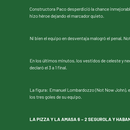
Constructora Paco desperdició la chance inmejorabl
hizo héroe dejando el marcador quieto.
Ni bien el equipo en desventaja malogró el penal, N
En los últimos minutos, los vestidos de celeste y ne
declaró el 3 a 1 final.
La figura: Emanuel Lombardozzo (Not Now John), el m
los tres goles de su equipo.
LA PIZZA Y LA AMASA 6 – 2 SEGUROLA Y HABA