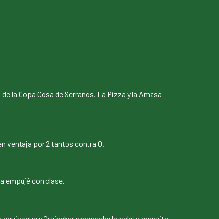
a B de la Copa Cosa de Serranos. La Pizza y la Amasa
en ventaja por 2 tantos contra 0.
la empujé con clase.
e equivoque y Orsingher aproveche la pelota mansita