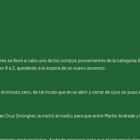
lleres se llevó a cabo uno de los cotejos provenientes de la categorí
 6 a 2, quedando a la espera de un nuevo ascenso.
l minuto cero, de tal modo que en un abrir y cerrar de ojos se puso 
n Cruz Orsingher, la metió al medio para que entre Martín Andrade y 
amente protagonistas. Andrade presionó para que el arquero rival s