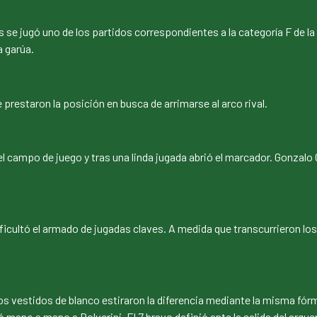
res se jugó uno de los partidos correspondientes a la categoría F de 
a garúa.
 prestaron la posición en busca de arrimarse al arco rival.
campo de juego y tras una linda jugada abrió el marcador. Gonzalo Gai
icultó el armado de jugadas claves. A medida que transcurrieron los
os vestidos de blanco estiraron la diferencia mediante la misma fórm
jó mano a mano a Polverini. El 7 bravo definió ante la salida del arquer