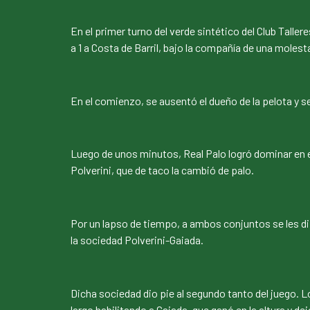
En el primer turno del verde sintético del Club Talle
a 1 a Costa de Barril, bajo la compañía de una molest
En el comienzo, se ausentó el dueño de la pelota y se
Luego de unos minutos, Real Palo logró dominar en el 
Polverini, que de taco la cambió de palo.
Por un lapso de tiempo, a ambos conjuntos se les dif
la sociedad Polverini-Gaiada.
Dicha sociedad dio pie al segundo tanto del juego. L
largo habilitando a Gaiada, que ganó en la altura y de