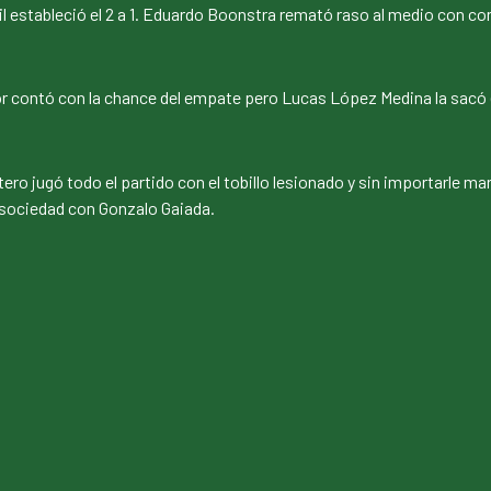
ril estableció el 2 a 1. Eduardo Boonstra remató raso al medio con c
dor contó con la chance del empate pero Lucas López Medina la sacó en 
ntero jugó todo el partido con el tobillo lesionado y sin importarle m
 sociedad con Gonzalo Gaiada.