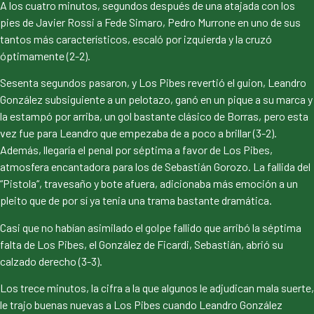
A los cuatro minutos, segundos después de una atajada con los
pies de Javier Rossi a Fede Simaro, Pedro Murrone en uno de sus
tantos más característicos, escaló por izquierda y la cruzó
óptimamente (2-2).
Sesenta segundos pasaron, y Los Pibes revertió el guion, Leandro
González subsiguiente a un pelotazo, ganó en un pique a su marca y
la estampó por arriba, un gol bastante clásico de Borras, pero esta
vez fue para Leandro que empezaba de a poco a brillar (3-2).
Además, llegaría el penal por séptima a favor de Los Pibes,
atmosfera encantadora para los de Sebastián Gorozo. La fallida del
“Pistola“, travesaño y bote afuera, adicionaba más emoción a un
pleito que de por sí ya tenia una trama bastante dramática.
Casi que no habían asimilado el golpe fallido que arribó la séptima
falta de Los Pibes, el González de Ficardi, Sebastián, abrió su
calzado derecho (3-3).
Los trece minutos, la cifra a la que algunos le adjudican mala suerte,
le trajo buenas nuevas a Los Pibes cuando Leandro González