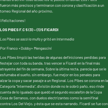
fueron más precisos y terminaron con corona y clasificación a un
torneo Regional del año próximo.
¡Felicitaciones!
LOS PIBES F.C 5 (3) – (1) 5 FICARDI
Los Pibes se sacó la mufa y gritó en Intermedia
Por Franco «Dobby» Mengascini
Los Pibes limpió las heridas de algunas definiciones perdidas para
festejar con toda su banda, tras vencer a Ficardi en la final más
atrayente del fin de semana. Sobre la última recta, parecía que se le
esfumaba el sueño, sin embargo, fue mejor en los penales para
alzar la copa y sacar pasaje a un Regional. Los Pibes se corona en la
Categoría “Intermedia”, división donde no le sobró paño, eso rinde
cuenta de lo igualado que quedó el segundo escalafón de la Copa
Cosa de Serranos, con duelos electrizantes como la semifinal
contra Los Del Viejo, y ésta que se esta narrando. Ficardi se fue con