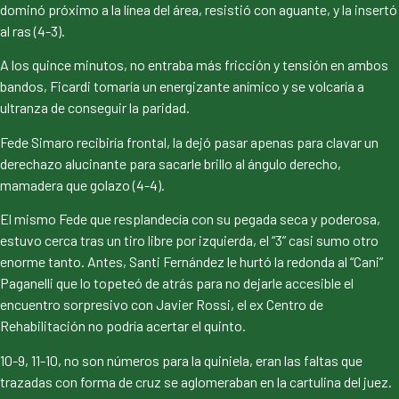
dominó próximo a la línea del área, resistió con aguante, y la insertó
al ras (4-3).
A los quince minutos, no entraba más fricción y tensión en ambos
bandos, Ficardi tomaría un energizante anímico y se volcaría a
ultranza de conseguir la paridad.
Fede Simaro recibiría frontal, la dejó pasar apenas para clavar un
derechazo alucinante para sacarle brillo al ángulo derecho,
mamadera que golazo (4-4).
El mismo Fede que resplandecía con su pegada seca y poderosa,
estuvo cerca tras un tiro libre por izquierda, el “3” casi sumo otro
enorme tanto. Antes, Santi Fernández le hurtó la redonda al “Cani”
Paganelli que lo topeteó de atrás para no dejarle accesible el
encuentro sorpresivo con Javier Rossi, el ex Centro de
Rehabilitación no podría acertar el quinto.
10-9, 11-10, no son números para la quiniela, eran las faltas que
trazadas con forma de cruz se aglomeraban en la cartulina del juez.