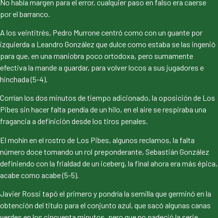
No había margen para el error, cualquier paso en falso era caerse
por el barranco.
A los veintitrés, Pedro Murrone centró como con un guante por
izquierda a Leandro González que dulce como estaba se las ingenió
para que, en una maniobra poco ortodoxa, pero sumamente
efectiva la mande a guardar, para volver locos a sus jugadores e
hinchada (5-4).
Corrían los dos minutos de tiempo adicionado, la oposición de Los
Pibes sin hacer falta pendía de un hilo, en el aire se respiraba una
fragancia a definición desde los tiros penales.
El mohín en el rostro de Los Pibes, algunos reclamos, la falta
número doce tomando un rol preponderante, Sebastián González
definiendo con la frialdad de un iceberg, la final ahora era más épica,
acabe como acabe (5-5).
Javier Rossi tapó el primero y pondría la semilla que germinó en la
obtención del titulo para el conjunto azul, que sacó algunas canas
verdes en los cincuenta minutos, pero que no padeció la serie