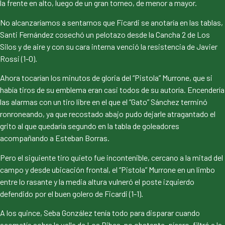
la frente en alto, luego de un gran torneo, de menor a mayor.
No alcanzaríamos a sentarnos que Ficardi se anotaría en las tablas,
Santi Fernández cosechó un pelotazo desde la Cancha 2 de Los
Silos y de aire y con su cara interna venció la resistencia de Javier
Rossi (1-0).
Ahora tocarían los minutos de gloria del “Pistola” Murrone, que si
había tiros de su emblema eran casi todos de su autoría. Encendería
las alarmas con un tiro libre en el que el “Gato” Sánchez terminó
ronroneando, ya que recostado abajo pudo dejarle atragantado el
grito al que quedaría segundo en la tabla de goleadores
acompañando a Esteban Borras.
Pero el siguiente tiro quieto fue incontenible, cercano a la mitad del
campo y desde ubicación frontal, el “Pistola” Murrone en un limbo
entre lo rasante y la media altura vulneró el poste izquierdo
defendido por el buen golero de Ficardi (1-1).
A los quince, Seba González tenía todo para disparar cuando
acometía sobre la valla de Los Pibes, no obstante, pícaro, filtró a la