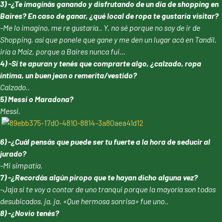
3) -¿Te imaginás ganando y disfrutando de un día de shopping en
Baires? En caso de ganar, ¿qué local de ropa te gustaría visitar?
-Me lo imagino, me re gustaría.. Y, no sé porque no soy de ir de
Shopping, así que ponele que gane y me den un lugar acá en Tandil,
iría a Maiz, porque a Baires nunca fui…
4) -Si te apuran y tenés que comprarte algo, ¿calzado, ropa
íntima, un buen jean o remerita/vestido?
Calzado..
5) Messi o Maradona?
Messi.
6) -¿Cuál pensás que puede ser tu fuerte a la hora de seducir al
jurado?
-Mi simpatía.
7) -¿Recordás algún piropo que te hayan dicho alguna vez?
-Jaja si te voy a contar de uno tranqui porque la mayoría son todos
desubicados, ja, ja. «Que hermosa sonrisa» fue uno..
8) -¿Novio tenés?