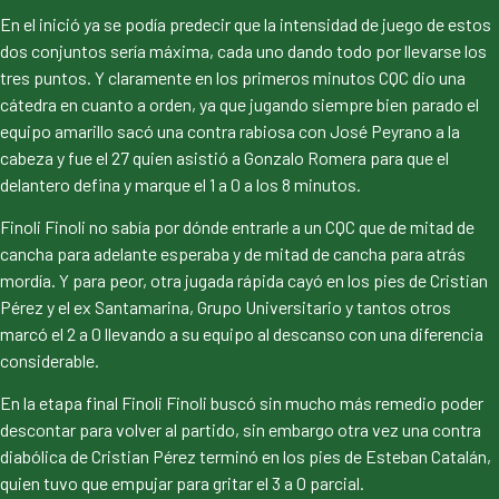
En el inició ya se podía predecir que la intensidad de juego de estos
dos conjuntos sería máxima, cada uno dando todo por llevarse los
tres puntos. Y claramente en los primeros minutos CQC dio una
cátedra en cuanto a orden, ya que jugando siempre bien parado el
equipo amarillo sacó una contra rabiosa con José Peyrano a la
cabeza y fue el 27 quien asistió a Gonzalo Romera para que el
delantero defina y marque el 1 a 0 a los 8 minutos.
Finoli Finoli no sabía por dónde entrarle a un CQC que de mitad de
cancha para adelante esperaba y de mitad de cancha para atrás
mordía. Y para peor, otra jugada rápida cayó en los pies de Cristian
Pérez y el ex Santamarina, Grupo Universitario y tantos otros
marcó el 2 a 0 llevando a su equipo al descanso con una diferencia
considerable.
En la etapa final Finoli Finoli buscó sin mucho más remedio poder
descontar para volver al partido, sin embargo otra vez una contra
diabólica de Cristian Pérez terminó en los pies de Esteban Catalán,
quien tuvo que empujar para gritar el 3 a 0 parcial.