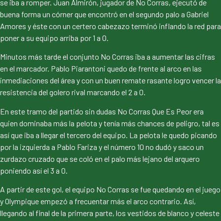
se iba a romper. Juan Almirón, jugador de No Corras, ejecutó de
buena forma un córner que encontró en el segundo palo a Gabriel
Amores y éste con un certero cabezazo terminó inflando la red para
poner a su equipo arriba por 1 a 0.
Minutos más tarde el conjunto No Corras iba a aumentar las cifras
en el marcador. Pablo Piarantoni quedo de frente al arco en las
inmediaciones del área y con un buen remate rasante logro vencer la
resistencia del golero rival marcando el 2 a 0.
En este tramo del partido sin dudas No Corras Que Es Peor era
quien dominaba más la pelota y tenía más chances de peligro, tal es
así que iba a llegar el tercero del equipo. La pelota le quedo picando
por la izquierda a Pablo Fariza y el número 10 no dudó y saco un
zurdazo cruzado que se coló en el palo más lejano del arquero
poniendo así el 3 a 0.
A partir de este gol, el equipo No Corras se fue quedando en el juego
y Olympique empezó a frecuentar más el arco contrario. Así,
llegando al final de la primera parte, los vestidos de blanco y celeste