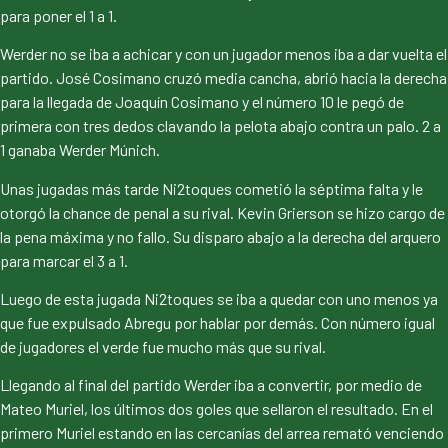
para poner el 1 a 1.
Werder no se iba a achicar y con un jugador menos iba a dar vuelta el
partido. José Cosimano cruzó media cancha, abrió hacia la derecha
para la llegada de Joaquín Cosimano y el número 10 le pegó de
primera con tres dedos clavando la pelota abajo contra un palo. 2 a
1 ganaba Werder Múnich.
Unas jugadas más tarde Ni2toques cometió la séptima falta y le
otorgó la chance de penal a su rival. Kevin Grierson se hizo cargo de
la pena máxima y no fallo. Su disparo abajo a la derecha del arquero
para marcar el 3 a 1.
Luego de esta jugada Ni2toques se iba a quedar con uno menos ya
que fue expulsado Abregu por hablar por demás. Con número igual
de jugadores el verde fue mucho más que su rival.
Llegando al final del partido Werder iba a convertir, por medio de
Mateo Muriel, los últimos dos goles que sellaron el resultado. En el
primero Muriel estando en las cercanías del arrea remató venciendo