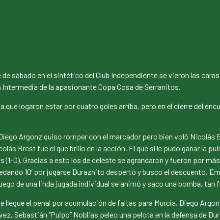
 de sábado en el sintético del Club Independiente se vieron las cara
ía Intermedia de la apasionante Copa Cosa de Serranitos.
ue logaron estar por cuatro goles arriba, pero en el cierre del enc
ego Argonz quiso romper con el marcador pero bien voló Nicolás Bre
lás Brest fue el que brillo en la acción. El que sí le pudo ganar la p
 (1-0). Gracias a esto los de celeste se agrandaron y fueron por más
 Quedando 10’ por jugarse Duraznito despertó y busco el descuento, E
ego de una linda jugada individual se animó y saco una bomba, tan f
legue el penal por acumulación de faltas para Murcia, Diego Argonz l
 vez, Sebastián “Pulpo” Noblias peleo una pelota en la defensa de Dura