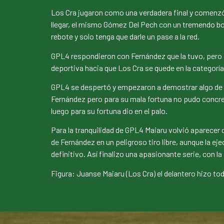
Los Cra jugaron como una verdadera final y comenzó 
llegar, el mismo Gómez Del Pech con un tremendo bo
rebote y solo tenga que darle un pase a la red.
GPL4 respondieron con Fernández que la tuvo, pero i
deportiva hacia que Los Cra se quede en la categoría
GPL4 se despertó y empezaron a demostrar algo de lo
Fernández pero para su mala fortuna no pudo concreta
luego para su fortuna dio en el palo.
Para la tranquilidad de GPL4 Maiaru volvió aparecer 
de Fernández en un peligroso tiro libre, aunque la eje
definitivo. Así finalizo una apasionante serie, con l
Figura: Juanse Maiaru (Los Cra) el delantero hizo t