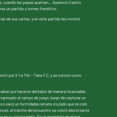
itas, cuando las papas queman… Apareció Castro
ras un partido y torneo frenético.
unas de sus cartas, y en este partido las mostró
nció por 2-1 a Tiki – Taka F.C. y se coronó como
haban por hacerse del balón de manera incansable,
a ingresado al campo de juego, luego de capturar un
Casco sacó un formidable remate cruzado que se coló
nces, el trámite del encuentro se volvió electrizante
igro en su propia meta. En un momento en el que