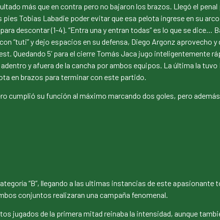
 resultado más que en contra pero no bajaron los brazos. Llegó el pen
s pies Tobias Labadie poder evitar que esa pelota ingrese en su arco.
para descontar (1-4). “Entra una y entran todas” es lo que se dice… B
a con “tuti” y dejo espacios en su defensa, Diego Argonz aprovecho y
st. Quedando 5’ para el cierre Tomás Jaca jugo inteligentemente rápi
adentro y afuera de la cancha por ambos equipos. La última la tuvo 
lota en brazos para terminar con este partido.
ntero cumplió su función al máximo marcando dos goles, pero además 
ategoría “B”, llegando a las ultimas instancias de este apasionante 
 ambos conjuntos realizaran una campaña fenomenal.
tos jugados de la primera mitad reinaba la intensidad, aunque tambié