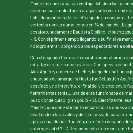
Meister el que corría con ventaja debido a las grand
comenzaba a molestar en ataque, se lo veía muy move
habilidoso número 13 era el juego de su conjunto lite
sorteaba rivales como conos en ¾ de cancha. Llegando 
desafortunadamente Bautista Cisilino, el buen zaguero
– 1). Con el primer tiempo llegando a su fin el ya m
no logró entrar, obligando a los espectadores a solta
Con el segundo tiempo en marcha esperábamos más a
mitad, y eso fue lo que tuvimos. Con apenas sesenta
Alex Aguirre, arquero de Lieber, luego de una buena j
encargado de amargar la fiesta fue Sebastián Aguirre
desviado y no intervino, el final del violento envío f
herramientas tenia… una de ellas funcionaba de marav
puso donde quiso, gran gol. (2 – 2). Electrizante, esa
Meister, que con este tanto encaminó las cosas a su f
evadiendo a los rivales y definió cruzado para firmar
aprovechar dicha situación, un minuto después del 
estampo así el 2 – 4. Escasos minutos más tarde Bauti