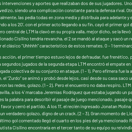
es intervenciones y aportes que realizaban dos de sus jugadores. Uno
dizo, siendo una complicación constante para la defensa rival. Otr
ralmente, las pedía todas en zona media y distribuía para adelante y 
a los 20’, con el primer acto llegando a su fin, cayó el primer gol de
 central de LTM la clavó en su propia valla, mejor dicho, se la llevó
encionado Cisilino tendría revancha, el 2 se mandó al ataque y sacó u
r el clásico “Uhhhhh” característico de estos remates. 0 – 1 terminar
cción, el primer tiempo estuvo lejos de defraudar, fue frenético,
 segundos jugados de la segunda etapa LTM encontró el empate en lo
ugada colectiva de su conjunto en ataque. (1 – 1). Pero efímera fue la
, el “Zurdo” se animó y probó desde lejos, casi desde su casa saco 
ueron las redes, golazo. (1 – 2). Pero el encuentro no daba respiro, L
illa, a los 4’ marcaba Jeremías Rodríguez que estaba jugando un part
 es la palabra para describir el pasaje de juego mencionado, pasaje qu
avor y cerró el partido. A los 11’, el recién ingresado Jonatan Moli
 un verdadero golazo, digno de un crack. (2 – 3). Gran momento de Li
último gol comentado llegó el cuarto en los pies del ya mencionado
sta Cisilino encontraría en el tercer tanto de su equipo su reivindic