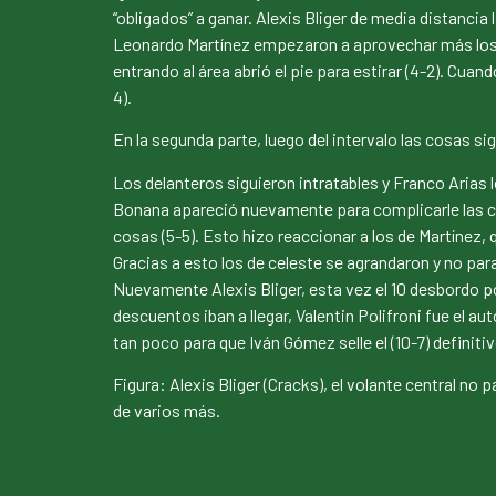
“obligados” a ganar. Alexis Bliger de media distancia 
Leonardo Martínez empezaron a aprovechar más los es
entrando al área abrió el pie para estirar (4-2). Cu
4).
En la segunda parte, luego del intervalo las cosas s
Los delanteros siguieron intratables y Franco Arias
Bonana apareció nuevamente para complicarle las cos
cosas (5-5). Esto hizo reaccionar a los de Martínez,
Gracias a esto los de celeste se agrandaron y no parar
Nuevamente Alexis Bliger, esta vez el 10 desbordo po
descuentos iban a llegar, Valentin Polifroni fue el au
tan poco para que Iván Gómez selle el (10-7) definitiv
Figura: Alexis Bliger (Cracks), el volante central no
de varios más.