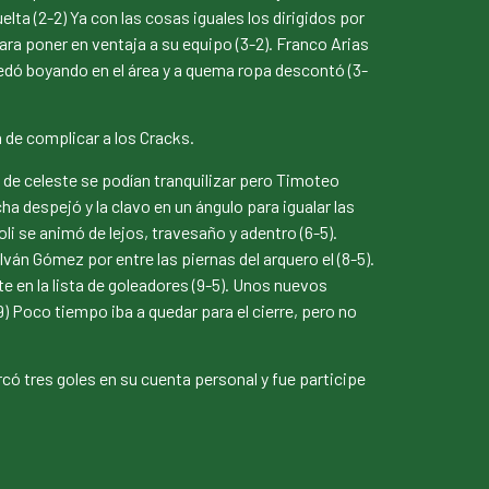
elta (2-2) Ya con las cosas iguales los dirigidos por
ra poner en ventaja a su equipo (3-2). Franco Arias
uedó boyando en el área y a quema ropa descontó (3-
n de complicar a los Cracks.
 de celeste se podían tranquilizar pero Timoteo
despejó y la clavo en un ángulo para igualar las
li se animó de lejos, travesaño y adentro (6-5).
Iván Gómez por entre las piernas del arquero el (8-5).
e en la lista de goleadores (9-5). Unos nuevos
-9) Poco tiempo iba a quedar para el cierre, pero no
rcó tres goles en su cuenta personal y fue participe