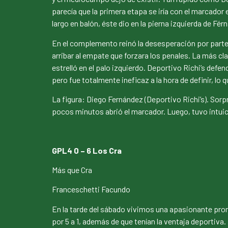
parecía que la primera etapa se iría con el marcador 
largo en balón, éste dio en la pierna izquierda de Fér
En el complemento reinó la desesperación por parte d
arribar al empate que forzara los penales. La más cl
estrelló en el palo izquierdo. Deportivo Richi’s defe
pero fue totalmente ineficaz a la hora de definir, lo 
La figura: Diego Fernández (Deportivo Richi’s). Sorp
pocos minutos abrió el marcador. Luego, tuvo intuició
GPL4 0 – 6 Los Cra
Más que Cra
Franceschetti Facundo
En la tarde del sábado vivimos una apasionante promo
por 5 a 1, además de que tenían la ventaja deportiva.