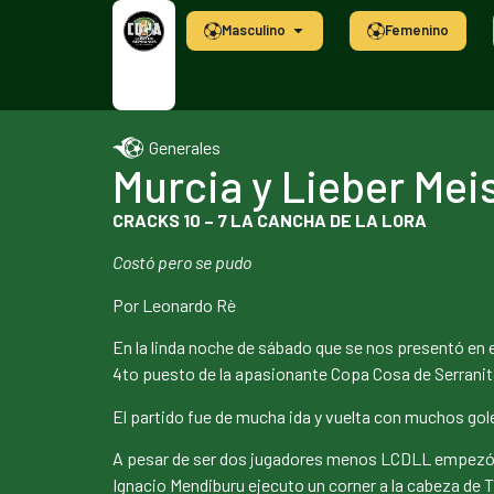
Masculino
Femenino
Generales
Murcia y Lieber Mei
CRACKS 10 – 7 LA CANCHA DE LA LORA
Costó pero se pudo
Por Leonardo Rè
En la linda noche de sábado que se nos presentó en e
4to puesto de la apasionante Copa Cosa de Serranit
El partido fue de mucha ida y vuelta con muchos gol
A pesar de ser dos jugadores menos LCDLL empezó mej
Ignacio Mendiburu ejecuto un corner a la cabeza de T