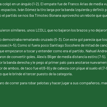
la colgó en un ángulo (1-2). El empate fue de Franco Arias de media vu
pacios. Iván Gómez la tiro larga por la banda izquierda y definió pa
ando el partido se nos iba Timoteo Bonana aprovecho un rebote que q
iguieron similares, unos LCDLL que no bajaron los brazos y no dejaro
 lo demostraba rematando cruzado (5-3). Con este gol parecía que los
as (4-5). Como si fuera poco Santiago Socohere de mitad de cancha 
 que empezaron a tocar y entender como era el partido. Nahuel Andreo
on de convertir goles. Alexis Bliger de media distancia estiro (7-5). 
r la banda derecha y le pego al primer palo para anotarse nuevament
tor de ambos, de taco fue el (6-9) y de cabeza con pique al suelo el (7
o que le brinde el tercer puesto de la categoría.
 paro de correr para robar pelotas y hacer jugar a sus compañeros, ma