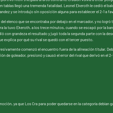
en tablas llegó una tremenda fatalidad. Leonel Ekeroth le cedió el bal
nandez y se introdujo sin oposición alguna para establecer el 2-1 a fa
el elenco que se encontraba por debajo en el marcador, y no logró t
ara la tuvo Ekeroth, a los trece minutos, cuando se escapó por la ba
ndió con grandeza el resultado y jugó toda la segunda parte con la de
que explica por qué su rival se quedó con el tercer puesto.
resivamente comenzó el encuentro fuera de la alineación titular. Deb
n de goleador, presionó y causó el error del rival que derivó en el 2-
ción, ya que Los Cra para poder quedarse en la categoría debían gan