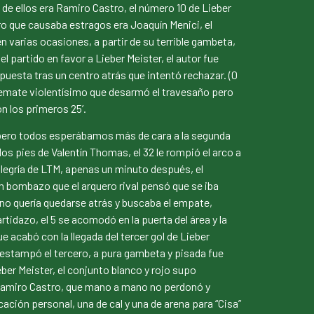
 de ellos era Ramiro Castro, el número 10 de Lieber
o que causaba estragos era Joaquín Menici, el
en varias ocasiones, a partir de su terrible gambeta,
l partido en favor a Lieber Meister, el autor fue
 puesta tras un centro atrás que intentó rechazar. (0
n remate violentísimo que desarmó el travesaño pero
on los primeros 25’.
 pero todos esperábamos más de cara a la segunda
s pies de Valentín Thomas, el 32 le rompió el arco a
 alegría de LTM, apenas un minuto después, el
un bombazo que el arquero rival pensó que se iba
TM no quería quedarse atrás y buscaba el empate,
idazo, el 5 se acomodó en la puerta del área y la
e acabó con la llegada del tercer gol de Lieber
na estampó el tercero, a pura gambeta y pisada fue
eber Meister, el conjunto blanco y rojo supo
 Ramiro Castro, que mano a mano no perdonó y
ación personal, una de cal y una de arena para “Cisa”