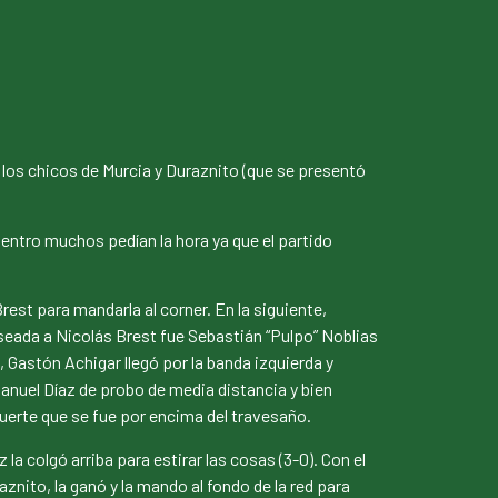
s los chicos de Murcia y Duraznito (que se presentó
uentro muchos pedían la hora ya que el partido
st para mandarla al corner. En la siguiente,
ulseada a Nicolás Brest fue Sebastián “Pulpo” Noblias
, Gastón Achigar llegó por la banda izquierda y
manuel Díaz de probo de media distancia y bien
uerte que se fue por encima del travesaño.
a colgó arriba para estirar las cosas (3-0). Con el
znito, la ganó y la mando al fondo de la red para