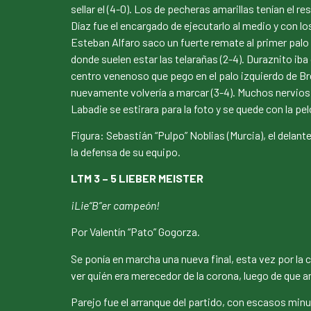
sellar el (4-0). Los de pecheras amarillas tenían el
Díaz fue el encargado de ejecutarlo al medio y con lo
Esteban Alfaro saco un fuerte remate al primer palo 
donde suelen estar las telarañas (2-4). Duraznito ib
centro venenoso que pego en el palo izquierdo de Bre
nuevamente volvería a marcar (3-4). Muchos nervios 
Labadie se estirara para la foto y se quede con la pe
Figura: Sebastián “Pulpo” Noblias (Murcia), el dela
la defensa de su equipo.
LTM 3 – 5 LIEBER MEISTER
¡Lie“B”er campeón!
Por Valentín “Pato” Gogorza.
Se ponía en marcha una nueva final, esta vez por la c
ver quién era merecedor de la corona, luego de que
Parejo fue el arranque del partido, con escasos minu