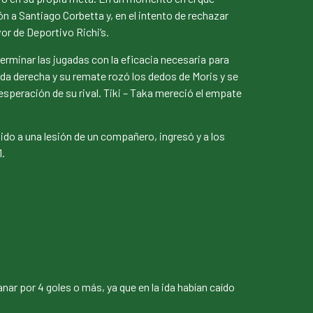
ón a Santiago Corbetta y, en el intento de rechazar
vor de Deportivo Richi’s.
erminar las jugadas con la eficacia necesaria para
nda derecha y su remate rozó los dedos de Moris y se
sesperación de su rival. Tiki – Taka mereció el empate
ido a una lesión de un compañero, ingresó y a los
1.
ar por 4 goles o más, ya que en la ida habían caído