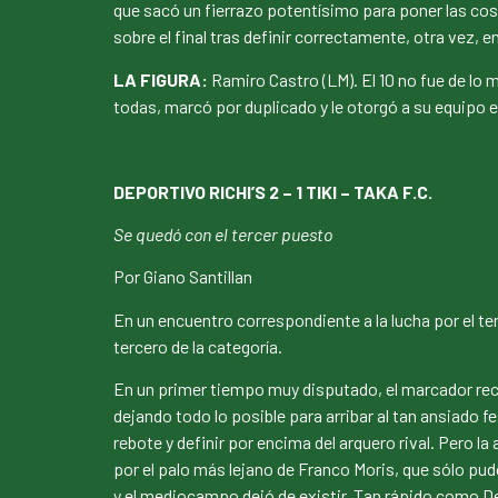
que sacó un fierrazo potentísimo para poner las co
sobre el final tras definir correctamente, otra vez, 
LA FIGURA:
Ramiro Castro (LM). El 10 no fue de lo m
todas, marcó por duplicado y le otorgó a su equipo e
DEPORTIVO RICHI’S 2 – 1 TIKI – TAKA F.C.
Se quedó con el tercer puesto
Por Giano Santillan
En un encuentro correspondiente a la lucha por el te
tercero de la categoría.
En un primer tiempo muy disputado, el marcador rec
dejando todo lo posible para arribar al tan ansiado f
rebote y definir por encima del arquero rival. Pero 
por el palo más lejano de Franco Moris, que sólo pud
y el mediocampo dejó de existir. Tan rápido como Dep