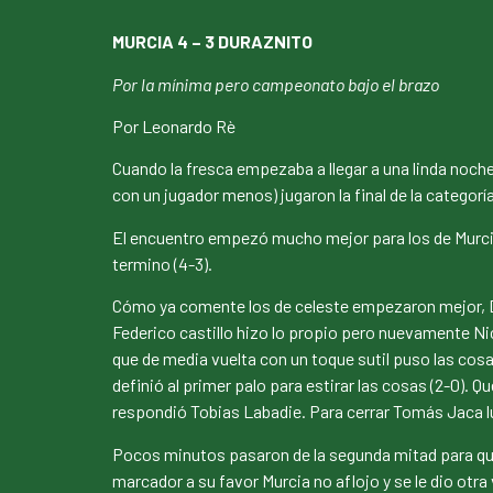
MURCIA 4 – 3 DURAZNITO
Por la mínima pero campeonato bajo el brazo
Por Leonardo Rè
Cuando la fresca empezaba a llegar a una linda noche
con un jugador menos) jugaron la final de la categor
El encuentro empezó mucho mejor para los de Murcia q
termino (4-3).
Cómo ya comente los de celeste empezaron mejor, Di
Federico castillo hizo lo propio pero nuevamente Nico
que de media vuelta con un toque sutil puso las cosas
definió al primer palo para estirar las cosas (2-0).
respondió Tobias Labadie. Para cerrar Tomás Jaca lu
Pocos minutos pasaron de la segunda mitad para que l
marcador a su favor Murcia no aflojo y se le dio otra