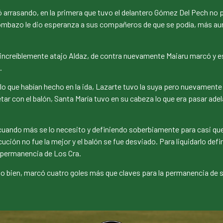
arrasando, en la primera que tuvo el delantero Gómez Del Pech no p
mbazo le dio esperanza a sus compañeros de que se podía, más aun c
ncreíblemente atajo Aldaz, de contra nuevamente Maiaru marcó y estab
.
 que habían hecho en la ida, Lazarte tuvo la suya pero nuevamente 
r con el balón, Santa María tuvo en su cabeza lo que era pasar adela
cuando más se lo necesito y definiendo soberbiamente para casi que l
cución no fue la mejor y el balón se fue desviado. Para liquidarlo de
a permanencia de Los Cra.
odo bien, marcó cuatro goles más que claves para la permanencia de