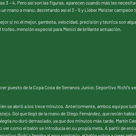
sas 3 – 4. Pero así son las figuras, aparecen cuando más las neces
en un mano a mano, decretando así el 3 – 5 y Lieber Meister campeón t
ejor si no el mejor, gambeta, velocidad, precisión y técnica son alg
l trofeo, mención especial para Menici de brillante actuación.
rcer puesto de la Copa Cosa de Serranos Junior, Deportivo Richi’s ve
ién se abrió a los trece minutos. Anteriormente, ambos equipos luc
estejo. Gol que llegó de la mano de Diego Fernández, que recién habí
la alegría no duró demasiado, ya que dos minutos más tarde, Martín 
o ver como el balón se introducía en su propia meta. A partir de ento
ortivo Richi´s llegaba al arco contrario, el balón volvía a crear pel