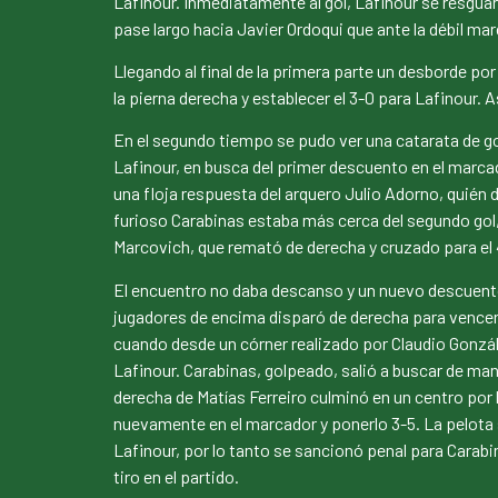
Lafinour. Inmediatamente al gol, Lafinour se resguar
pase largo hacia Javier Ordoqui que ante la débil m
Llegando al final de la primera parte un desborde por
la pierna derecha y establecer el 3-0 para Lafinour. 
En el segundo tiempo se pudo ver una catarata de gol
Lafinour, en busca del primer descuento en el marca
una floja respuesta del arquero Julio Adorno, quién 
furioso Carabinas estaba más cerca del segundo gol,
Marcovich, que remató de derecha y cruzado para el 
El encuentro no daba descanso y un nuevo descuento
jugadores de encima disparó de derecha para vencer
cuando desde un córner realizado por Claudio Gonzál
Lafinour. Carabinas, golpeado, salió a buscar de man
derecha de Matías Ferreiro culminó en un centro por 
nuevamente en el marcador y ponerlo 3-5. La pelota 
Lafinour, por lo tanto se sancionó penal para Carab
tiro en el partido.