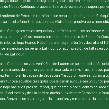
dó y a base de pelotazos lograba llegar al arco rival. Un córner a fa
arca de MatíasRodríguez prueba un fuerte derechazo que supera por en
 izquierda de Petersen terminó en un centro por debajo para Ordoqui, 
Así se iría el primer tiempo, con una victoria sorpresiva pero merecid
es. Ocho goles en los segundos veinticinco minutos animaron el part
dor y lo consiguió de manera temprana. Un remate de SebastiánGonzá
dio rebote, llegó Franco Rebori para empujar el balón y decretar el 1
 se le sancionó un penal a Lafinour por acumulación de faltas en co
4-1 de Lafinour.
 de Carabinas se veía venir. Gastón Laumman se hizo del balón sobr
 a las manos de adorno y poner el resultado en 2-4. Tres minutos p
ez terminó en la cabeza de Sebastián Marcovich, quien anticipó a to
era furiosa aquellos tres goles que le darían aunque sea un punto par
lo bajo hacia los pies de Rebori, que apareció por el centro del áre
salió del medio y de ella se hizo dueña nuevamente Carabinas, e ins
inas. González se hizo cargo de la situación, y rematando a la izqu