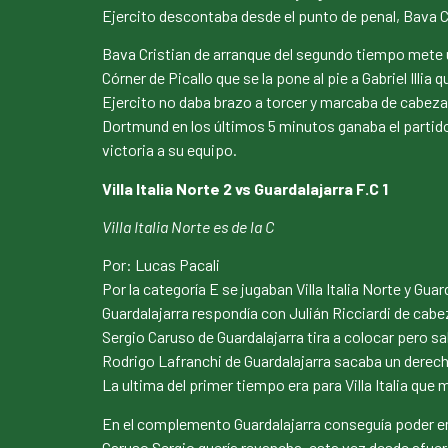
Ejercito descontaba desde el punto de penal, Bava C
Bava Cristian de arranque del segundo tiempo mete u
Córner de Picallo que se la pone al pie a Gabriel Illia 
Ejercito no daba brazo a torcer y marcaba de cabez
Dortmund en los últimos 5 minutos ganaba el partido, 
victoria a su equipo.
Villa Italia Norte 2 vs Guardalajarra F.C 1
Villa Italia Norte es de la C
Por: Lucas Pacali
Por la categoría E se jugaban Villa Italia Norte y Gu
Guardalajarra respondía con Julián Ricciardi de cabe
Sergio Caruso de Guardalajarra tira a colocar pero sa
Rodrigo Lafranchi de Guardalajarra sacaba un derech
La ultima del primer tiempo era para Villa Italia que 
En el complemento Guardalajarra conseguía poder emp
Caruso Sergio quería revancha, esta vez desde afuera