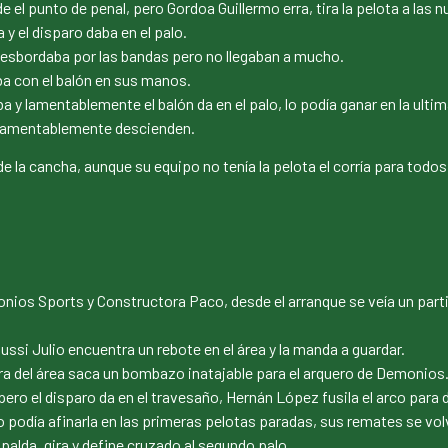
 el punto de penal, pero Gordoa Guillermo erra, tira la pelota a las n
 y el disparo daba en el palo.
esbordaba por las bandas pero no llegaban a mucho.
ba con el balón en sus manos.
 y lamentablemente el balón da en el palo, lo podía ganar en la ulti
 lamentablemente descienden.
de la cancha, aunque su equipo no tenía la pelota el corría para todo
monios Sports y Constructora Paco, desde el arranque se veía un par
i Julio encuentra un rebote en el área y la manda a guardar.
 del área saca un bombazo inatajable para el arquero de Demonios
ro el disparo da en el travesaño, Hernán López fusila el arco para 
odía afinarla en las primeras pelotas paradas, sus remates se volv
lda, gira y define cruzado al segundo palo.