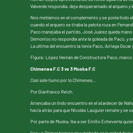
Valverde respondía, deja desparramado al arquero y l
Nos metíamos en el complemento y se ponía lindo el
cuando el arquero se tiraba la pelota roza en Fernan
Paco manejaba el partido, José Juárez queda mano a
Demonios no respondía ante la goleada de Paco, y era
La ultima del encuentro la tenia Paco, Arriaga Oscar 
Figura: López Hernán de Constructora Paco, marco ha
Chimenea F.C 3 vs 3 Muska F.C
Casi sale humo por la Chimenea…
Por Gianfranco Reich.
Arrancaba un lindo encuentro en el atardecer de Nahu
hacia atrás para que Nicolás Lauguier remate y se 
Por parte de Muska, iba a ser Emilio Echeverría quie
Con un Primer tiempo muy trabado en la mitad de la c