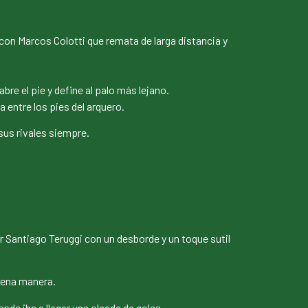
on Marcos Colotti que remata de larga distancia y
re el pie y define al palo más lejano.
a entre los pies del arquero.
sus rivales siempre.
r Santiago Teruggi con un desborde y un toque sutil
buena manera.
de iba a llegar una oleada de goles.