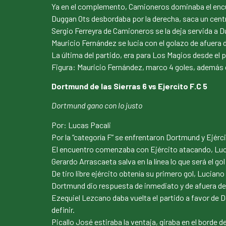
Ya en el complemento, Camioneros dominaba el encu
Duggan Ots desbordaba por la derecha, saca un centr
Sergio Ferreyra de Camioneros se la deja servida a D
Mauricio Fernández se lucia con el golazo de afuera d
La última del partido, era para Los Magios desde el
Figura: Mauricio Fernández, marco 4 goles, además de
Dortmund de las Sierras 6 vs Ejercito F.C 5
Dortmund gano con lo justo
Por: Lucas Pacali
Por la “categoría F” se enfrentaron Dortmund y Ejér
El encuentro comenzaba con Ejército atacando, Luci
Gerardo Arrascaeta salva en la línea lo que será el gol
De tiro libre ejército obtenía su primero gol, Luciano
Dortmund dio respuesta de inmediato y de afuera del 
Ezequiel Lezcano daba vuelta el partido a favor de Do
definir.
Picallo José estiraba la ventaja, giraba en el borde d