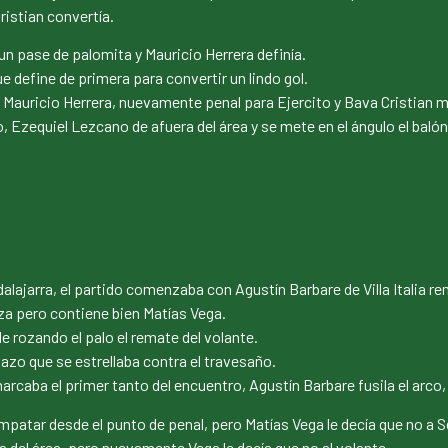
ristian convertía.
n pase de palomita y Mauricio Herrera definía.
que define de primera para convertir un lindo gol.
a Mauricio Herrera, nuevamente penal para Ejercito y Bava Cristian
Ezequiel Lezcano de afuera del área y se mete en el ángulo el balón 
ardalajarra, el partido comenzaba con Agustín Barbare de Villa Italia 
za pero contiene bien Matías Vega.
le rozando el palo el remate del volante.
azo que se estrellaba contra el travesaño.
marcaba el primer tanto del encuentro, Agustín Barbare fusila el arco
atar desde el punto de penal, pero Matías Vega le decía que no a S
 del área, pero nuevamente Vega le decía que no al volante.