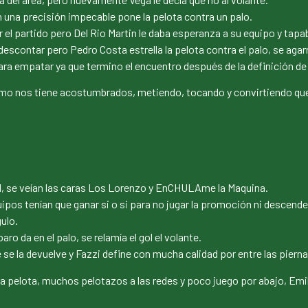
n una precisión impecable pone la pelota contra un palo.
r el partido pero Del Rio Martin le daba esperanza a su equipo y tapa
scontar pero Pedro Costa estrella la pelota contra el palo, se agarra
ara empatar ya que termino el encuentro después de la definición de
omo nos tiene acostumbrados, metiendo, tocando y convirtiendo que 
el, se veían las caras Los Lorenzo y EnCHULAme la Maquina.
pos tenían que ganar si o si para no jugar la promoción ni descende
gulo.
o da en el palo, se relamía el gol el volante.
 se la devuelve y Fazzi define con mucha calidad por entre las pierna
 pelota, muchos pelotazos a las redes y poco juego por abajo, Emil