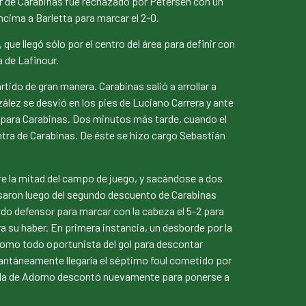
vor de Carabinas fue rechazado por Petersen con un
cima a Barletta para marcar el 2-0.
que llegó sólo por el centro del área para definir con
a de Lafinour.
ido de gran manera. Carabinas salió a arrollar a
lez se desvió en los pies de Luciano Carrera y ante
-3 para Carabinas. Dos minutos más tarde, cuando el
ntra de Carabinas. De éste se hizo cargo Sebastián
e la mitad del campo de juego, y sacándose a dos
asaron luego del segundo descuento de Carabinas
do defensor para marcar con la cabeza el 5-2 para
a su haber. En primera instancia, un desborde por la
a como todo oportunista del gol para descontar
tantáneamente llegaría el séptimo foul cometido por
ierda de Adorno descontó nuevamente para ponerse a