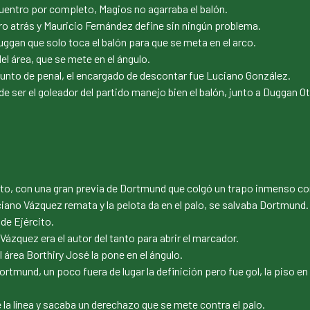
entro por completo, Magios no agarraba el balón.
o atrás y Mauricio Fernández define sin ningún problema.
uggan que solo toca el balón para que se meta en el arco.
el área, que se mete en el ángulo.
 punto de penal, el encargado de descontar fue Luciano González.
 ser el goleador del partido manejo bien el balón, junto a Duggan Ot
cito, con una gran previa de Dortmund que colgó un trapo inmenso co
ano Vázquez remata y la pelota da en el palo, se salvaba Dortmund.
 de Ejército.
 Vázquez era el autor del tanto para abrir el marcador.
área Borthiry José la pone en el ángulo.
rtmund, un poco fuera de lugar la definición pero fue gol, la piso en 
e la línea y sacaba un derechazo que se mete contra el palo.