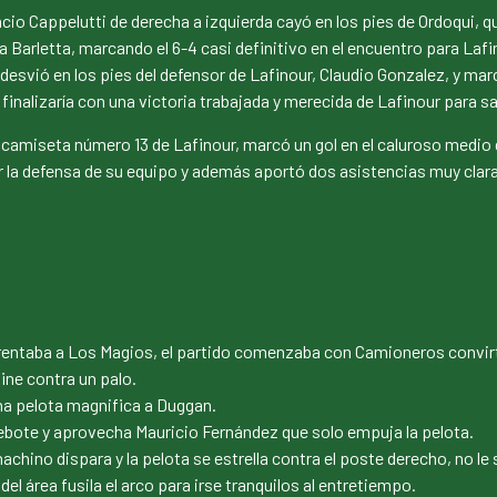
cio Cappelutti de derecha a izquierda cayó en los pies de Ordoqui, qu
Barletta, marcando el 6-4 casi definitivo en el encuentro para Lafin
esvió en los pies del defensor de Lafinour, Claudio Gonzalez, y marc
finalizaría con una victoria trabajada y merecida de Lafinour para sa
 camiseta número 13 de Lafinour, marcó un gol en el caluroso medio 
 la defensa de su equipo y además aportó dos asistencias muy clara
rentaba a Los Magios, el partido comenzaba con Camioneros convirti
ine contra un palo.
na pelota magnifica a Duggan.
bote y aprovecha Mauricio Fernández que solo empuja la pelota.
chino dispara y la pelota se estrella contra el poste derecho, no le 
l área fusila el arco para irse tranquilos al entretiempo.