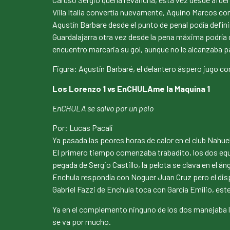
Villa Italia convertía nuevamente, Aquino Marcos co
Agustín Barbare desde el punto de penal podía defini
Guardalajarra otra vez desde la pena máxima podría de
encuentro marcaria su gol, aunque no le alcanzaba p
Figura: Agustín Barbaré, el delantero áspero jugo c
Los Lorenzo 1 vs EnCHULAme la Maquina 1
EnCHULA se salvo por un pelo
Por: Lucas Pacali
Ya pasada las peores horas de calor en el club Nahu
El primero tiempo comenzaba trabadito, los dos equi
pegada de Sergio Castillo, la pelota se clava en el án
Enchula respondía con Noguer Juan Cruz pero el dispar
Gabriel Fazzi de Enchula toca con García Emilio, este
Ya en el complemento ninguno de los dos manejaba la
se va por mucho.