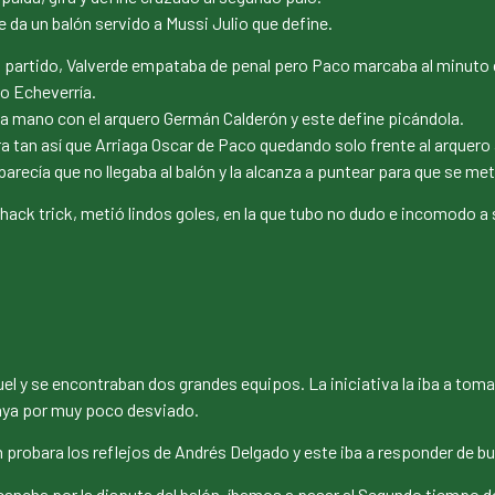
e da un balón servido a Mussi Julio que define.
 partido, Valverde empataba de penal pero Paco marcaba al minuto c
do Echeverría.
 mano con el arquero Germán Calderón y este define picándola.
 tan así que Arriaga Oscar de Paco quedando solo frente al arquero ab
parecía que no llegaba al balón y la alcanza a puntear para que se met
ck trick, metió lindos goles, en la que tubo no dudo e incomodo a 
el y se encontraban dos grandes equipos. La iniciativa la iba a toma
vaya por muy poco desviado.
n probara los reflejos de Andrés Delgado y este iba a responder de 
ancha por la disputa del balón, íbamos a pasar al Segundo tiempo don