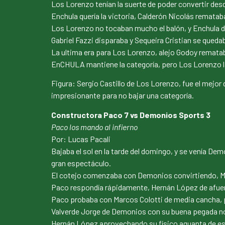
Los Lorenzo tenían la suerte de poder convertir desde
Enchula quería la victoria, Calderón Nicolás remataba
Los Lorenzo no tocaban mucho el balón, y Enchula d
Gabriel Fazzi disparaba y Sequeira Cristian se queda
La ultima era para Los Lorenzo, alejo Godoy remataba
EnCHULA mantiene la categoría, pero Los Lorenzo
Figura: Sergio Castillo de Los Lorenzo, fue el mejor 
impresionante para no bajar una categoría.
Constructora Paco 7 vs Demonios Sports 3
Paco los mando al infierno
Por: Lucas Pacali
Bajaba el sol en la tarde del domingo, y se venía De
gran espectáculo.
El cotejo comenzaba con Demonios convirtiendo, Muss
Paco respondía rápidamente, Hernán López de afuera
Paco probaba con Marcos Colotti de media cancha, pe
Valverde Jorge de Demonios con su buena pegada no p
Hernán López aprovechando su físico aguanta de espa