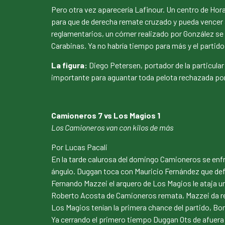
Pero otra vez aparecería Lafinour. Un centro de Hora
para que de derecha remate cruzado y pueda vencer a 
reglamentarios, un córner realizado por González se d
Carabinas. Ya no habría tiempo para más y el partido 
La figura:
Diego Petersen, portador de la particular
importante para aguantar toda pelota rechazada por
Camioneros 7 vs Los Magios 1
Los Camioneros van con kilos de más
Por Lucas Pacali
En la tarde calurosa del domingo Camioneros se enf
ángulo. Duggan toca con Mauricio Fernández que def
Fernando Mazzei el arquero de Los Magios le ataja u
Roberto Acosta de Camioneros remata, Mazzei da re
Los Magios tenían la primera chance del partido, Bona
Ya cerrando el primero tiempo Duggan Ots de afuera de