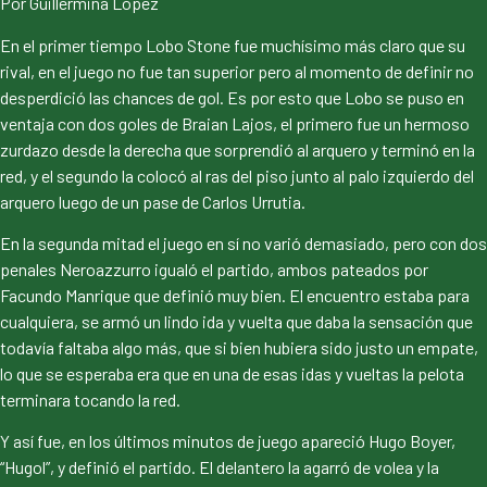
Por Guillermina López
En el primer tiempo Lobo Stone fue muchísimo más claro que su
rival, en el juego no fue tan superior pero al momento de definir no
desperdició las chances de gol. Es por esto que Lobo se puso en
ventaja con dos goles de Braian Lajos, el primero fue un hermoso
zurdazo desde la derecha que sorprendió al arquero y terminó en la
red, y el segundo la colocó al ras del piso junto al palo izquierdo del
arquero luego de un pase de Carlos Urrutia.
En la segunda mitad el juego en sí no varió demasiado, pero con dos
penales Neroazzurro igualó el partido, ambos pateados por
Facundo Manrique que definió muy bien. El encuentro estaba para
cualquiera, se armó un lindo ida y vuelta que daba la sensación que
todavía faltaba algo más, que si bien hubiera sido justo un empate,
lo que se esperaba era que en una de esas idas y vueltas la pelota
terminara tocando la red.
Y así fue, en los últimos minutos de juego apareció Hugo Boyer,
“Hugol”, y definió el partido. El delantero la agarró de volea y la