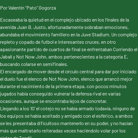
Por Valentín “Pato” Gogorza
Escaseaba la quietud en el complejo ubicado en los finales de la
avenida Juan B. Justo, afortunadamente sobraban emociones,
abundaba el movimiento familiero en la Juve Stadium. Un complejo
repleto y copado de futbol e interesantes cruces, en otro
apasionante partido de cuartos de final se enfrentaban Corriendo el
Jabalí y Not Now John, ambos pertenecientes a la categoría E,
buscando colarse en semifinales.
El encargado de mover desde el círculo central para dar por iniciado
el duelo fue el elenco de Not Now John, elenco que arrancó mejor
durante el nacimiento de la primera etapa, con pocos minutos
jugados había conseguido vulnerar la defensa rival en varias
ocasiones, aunque se encontraba lejos de concretar.
Llegando a los 10’ el cotejo no se había armado todavía, ninguno de
los equipos se había aceitado y amigado con el esférico, a ambos
se les presentaba dificultoso mantenerlo en su poder, y no hacían
más que maltratarlo reiteradas veces haciéndolo volar por los
cielos de Tandil.