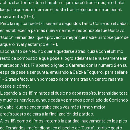
John, el autor fue Juan Larraburu que marcó tras empujar el balón
luego de que este diera en el poste tras le ejecución de un penal,
muy atento. (0 – 1).
Pero la réplica fue letal, sesenta segundos tardo Corriendo el Jabalí
en establecer la paridad nuevamente, el responsable fue Gustavo
“Gusta” Fernández, que aprovechó mejor que nadie un “obsequio” del
arquero rival y estampó el 1 – 1.
El conjunto de NNJ no quería quedarse atrás, quizá con el ultimo
resto de combustible que poseía logró adelantarse nuevamente en
marcador. A los 17’ apareció Ignacio Carreras con la número 2 en su
espalda pese a ser punta, emulando a Gaizka Toquero, para sellar el
1 – 2 tras efectuar un bombazo de primera tras un centro rasante
desde el córner.
Llegando a los 18’ minutos el duelo no daba respiro, intensidad total
y muchos nervios, aunque cada vez menos por el lado de Corriendo
el Jabalí que se encontraba cada vez más firme y mejor
predispuesto de cara a la finalización del partido.
A los 18’, como dijimos, retornó la paridad, nuevamente en los pies
de Fernández, mejor dicho, en el pecho de “Gusta”, terrible gesto