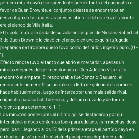
primera mitad cayó el sorprendente primer tanto del encuentro a
favor de Buen Brownie, el conjunto celeste se encontraba en
desventaja en las apuestas previas al inicio del cotejo, el favorito
era el elenco de Villa Italia.
El tricolor sufrió la caída de su valla en los pies de Nicolás Robert, el
3 de Buen Brownie la clavó en el angulo en una exquisita jugada
preparada de tiro libre que lo tuvo como definidor, ingenio puro. (0 –
1).
Efecto rebote tuvo el tanto que abrió el marcador, apenas un
minuto después del gol mencionado el Club Atlético Villa Italia
encontró el empate. El responsable fue Gonzalo Baquero, el
reconocido número 11, se anotó en la lista de goleadores como lo
hace habitualmente, luego de interceptar una mala salida rival,
enganchó para su hábil derecha, y definió cruzado y de forma
violenta para estampar el 1 – 1.
Los minutos posteriores al último gol se destacaron por su
intensidad, ambos conjuntos iban para adelante, sin muchas ideas,
pero iban. Llegando a los 15’ de la primera etapa el partido cayó en
un bache, quizás nos tocó vivir el pasaje más deprimente del