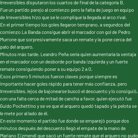
Irreversibles disputaron los cuartos de final de la categoría B.
Fue un partido parejo al comienzo pero la falta de juego en equipo
de Irreversibles hizo que se le complique la llegada al arco rival.
En el primer tiempo los goles llegaron temprano, a segundos del
comienzo La Banda consigue abrir el marcador con gol de Pedro
Murrone que sorpresivamente saca un remate y la pone cerca del
palo del arquero.
Minutos más tarde, Leandro Peña sería quien aumentaría la ventaja
en el marcador con un desborde por banda izquierda y un fuerte
remate consiguiendo poner a su equipo 2 a 0.
Esos primero 5 minutos fueron claves porque siempre es
importante hacer goles rápido para tener más confianza, pero
Irreversibles, lejos de bajonearse buscó el descuento y lo consiguió,
con una falta cerca de mitad de cancha a favor, quien ejecutó fue
Guido Pochettino y se ve que el arquero quedó tapado y la pelota se
le mete por al lado de él.
En este momento el partido fue donde se emparejó porque dos
minutos después del descuento llegó el empate de la mano de
Mariano Eizmendi que sacó un fuerte remate que el arquero no pudo