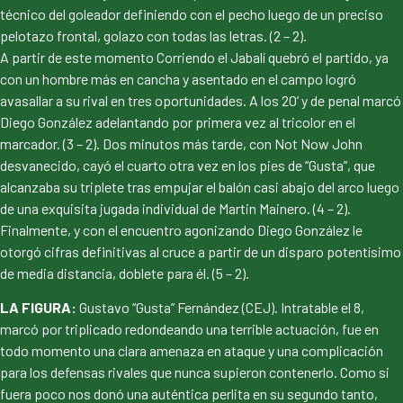
técnico del goleador definiendo con el pecho luego de un preciso
pelotazo frontal, golazo con todas las letras. (2 – 2).
A partir de este momento Corriendo el Jabalí quebró el partido, ya
con un hombre más en cancha y asentado en el campo logró
avasallar a su rival en tres oportunidades. A los 20’ y de penal marcó
Diego González adelantando por primera vez al tricolor en el
marcador. (3 – 2). Dos minutos más tarde, con Not Now John
desvanecido, cayó el cuarto otra vez en los pies de “Gusta”, que
alcanzaba su triplete tras empujar el balón casi abajo del arco luego
de una exquisita jugada individual de Martin Mainero. (4 – 2).
Finalmente, y con el encuentro agonizando Diego González le
otorgó cifras definitivas al cruce a partir de un disparo potentísimo
de media distancia, doblete para él. (5 – 2).
LA FIGURA:
Gustavo “Gusta” Fernández (CEJ). Intratable el 8,
marcó por triplicado redondeando una terrible actuación, fue en
todo momento una clara amenaza en ataque y una complicación
para los defensas rivales que nunca supieron contenerlo. Como si
fuera poco nos donó una auténtica perlita en su segundo tanto,