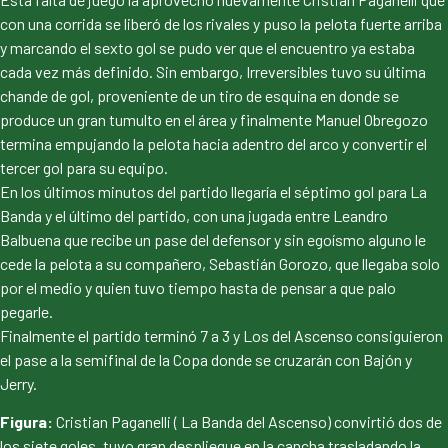
con una corrida se liberó de los rivales y puso la pelota fuerte arriba
y marcando el sexto gol se pudo ver que el encuentro ya estaba
cada vez más definido. Sin embargo, Irreversibles tuvo su última
chande de gol, proveniente de un tiro de esquina en donde se
produce un gran tumulto en el área y finalmente Manuel Obregozo
termina empujando la pelota hacia adentro del arco y convertir el
tercer gol para su equipo.
En los últimos minutos del partido llegaría el séptimo gol para La
Banda y el último del partido, con una jugada entre Leandro
Balbuena que recibe un pase del defensor y sin egoísmo alguno le
cede la pelota a su compañero, Sebastián Gorozo, que llegaba solo
por el medio y quien tuvo tiempo hasta de pensar a que palo
pegarle.
Finalmente el partido terminó 7 a 3 y Los del Ascenso consiguieron
el pase a la semifinal de la Copa donde se cruzarán con Bajón y
Jerry.
Figura:
Cristian Paganelli ( La Banda del Ascenso) convirtió dos de
los siete goles, tuvo gran despliegue en la cancha trasladando la