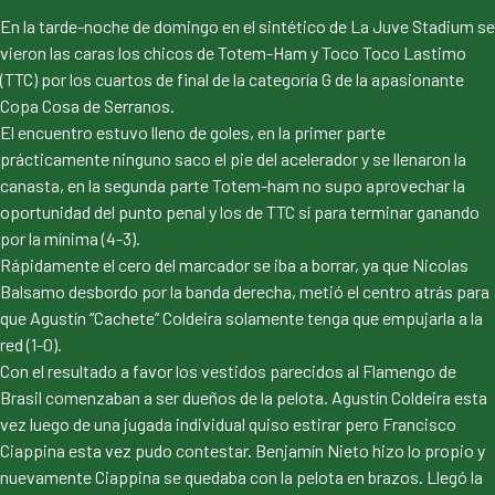
En la tarde-noche de domingo en el sintético de La Juve Stadium se
vieron las caras los chicos de Totem-Ham y Toco Toco Lastimo
(TTC) por los cuartos de final de la categoría G de la apasionante
Copa Cosa de Serranos.
El encuentro estuvo lleno de goles, en la primer parte
prácticamente ninguno saco el pie del acelerador y se llenaron la
canasta, en la segunda parte Totem-ham no supo aprovechar la
oportunidad del punto penal y los de TTC sí para terminar ganando
por la mínima (4-3).
Rápidamente el cero del marcador se iba a borrar, ya que Nicolas
Balsamo desbordo por la banda derecha, metió el centro atrás para
que Agustín “Cachete” Coldeira solamente tenga que empujarla a la
red (1-0).
Con el resultado a favor los vestidos parecidos al Flamengo de
Brasil comenzaban a ser dueños de la pelota. Agustín Coldeira esta
vez luego de una jugada individual quiso estirar pero Francisco
Ciappina esta vez pudo contestar. Benjamín Nieto hizo lo propio y
nuevamente Ciappina se quedaba con la pelota en brazos. Llegó la