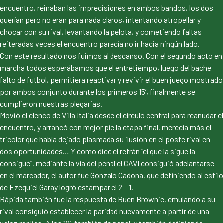
encuentro, reinaban las imprecisiones en ambos bandos, los dos
querían pero no eran para nada claros, intentando atropellar y
chocar con su rival, levantando la pelota, y cometiendo faltas
reiteradas veces el encuentro parecía no ir hacia ningún lado.
Con este resultado nos fuimos al descanso. Con el segundo acto en
marcha todos esperábamos que el entretiempo, luego del bache
falto de futbol, permitiera reactivar y revivir el buen juego mostrado
por ambos conjunto durante los primeros 15’, finalmente se
cumplieron nuestras plegarias.
Movió el elenco de Villa Italia desde el círculo central para reanudar el
encuentro, y arrancó con mejor pie la etapa final, merecía más el
tricolor que había dejado plasmada su ilusión en el poste rival en
dos oportunidades… Y como dice el refrán “el que la sigue la
consigue”, mediante la vía del penal el CAVI consiguió adelantarse
en el marcador, el autor fue Gonzalo Cadona, que definiendo al estilo
de Ezequiel Garay logró estampar el 2 – 1.
Rápida también fue la respuesta de Buen Brownie, emulando a su
rival consiguió establecer la paridad nuevamente a partir de una
veloz replica. A los 12’, también de penal, y también definiendo