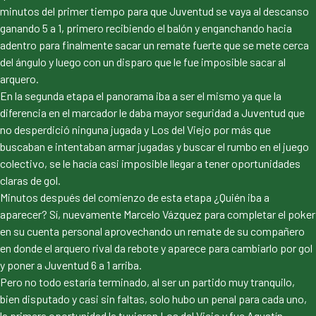
minutos del primer tiempo para que Juventud se vaya al descanso
ganando 5 a 1, primero recibiendo el balón y enganchando hacia
adentro para finalmente sacar un remate fuerte que se mete cerca
del ángulo y luego con un disparo que le fue imposible sacar al
arquero.
En la segunda etapa el panorama iba a ser el mismo ya que la
diferencia en el marcador le daba mayor seguridad a Juventud que
no desperdició ninguna jugada y Los del Viejo por más que
buscaban e intentaban armar jugadas y buscar el rumbo en el juego
colectivo, se le hacía casi imposible llegar a tener oportunidades
claras de gol.
Minutos después del comienzo de esta etapa ¿Quién iba a
aparecer? Sí, nuevamente Marcelo Vázquez para completar el poker
en su cuenta personal aprovechando un remate de su compañero
en donde el arquero rival da rebote y aparece para cambiarlo por gol
y poner a Juventud 6 a 1 arriba.
Pero no todo estaría terminado, al ser un partido muy tranquilo,
bien disputado y casi sin faltas, solo hubo un penal para cada uno,
la primera oportunidad la tuvieron Los del Viejo y fue Agustín