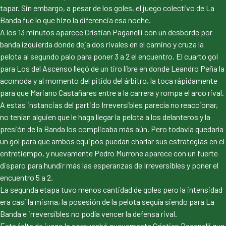
tapar. Sin embargo, a pesar de los goles, el juego colectivo de La
Banda fue lo que hizo la diferencia esa noche.
A los 13 minutos aparece Cristian Paganelli con un desborde por
banda izquierda donde deja dos rivales en el camino y cruza la
pelota al segundo palo para poner 3 a 2 el encuentro. El cuarto gol
para Los del Ascenso llegó de un tiro libre en donde Leandro Peña la
acomoda y al momento del pitido del árbitro, la toca rápidamente
para que Mariano Castañares entre a la carrera y rompa el arco rival.
A estas instancias del partido Irreversibles parecía no reaccionar,
no tenían alguien que le haga llegar la pelota a los delanteros y la
presión de la Banda los complicaba más aún. Pero todavía quedaría
un gol para que ambos equipos puedan charlar sus estrategias en el
entretiempo, y nuevamente Pedro Murrone aparece con un fuerte
disparo para hundir más las esperanzas de Irreversibles y poner el
encuentro 5 a 2.
La segunda etapa tuvo menos cantidad de goles pero la intensidad
era casi la misma, la posesión de la pelota seguía siendo para La
Banda e irreversibles no podía vencer la defensa rival.
Esta falta de juego la aprovechó nuevamente Cristian Paganelli que