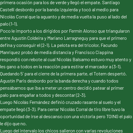
primera ocasión para los de verde y llegó el empate. Santiago
Castelli desbordo por la banda izquierda y tocó al medio para
Nicolás Corral que la aguanto y de media vuelta la puso al lado del
palo (1-1).
Poco le importo a los dirigidos por Fermín Alonso que triangularon
entre Agustín Coldeira y Mariano Larragneguy para que el primero
defina y conseguir el (2-1). La pelota era del tricolor, Facundo
Manriquez probó de media distancia y Francisco Ciappina
respondió con rebote al cual Nicolás Balsamo estuvo muy atento y
les gano a todos en la reacción para estirar el marcador a (3-1).
Quedando 5’ para el cierre de la primera parte, el Totem despertó.
Agustín Paris desbordo por la banda derecha y cuando todos
pensábamos que iba a meter un centro decidió patear al primer
palo para engañar a todos y descontar (2-3).
Luego Nicolás Fernández definió cruzado rasante al suelo y el
empate llegó (3-3). Para cerrar Nicolás Corral de tiro libre tuvo la
oportunidad de irse al descanso con una victoria pero TOING el palo
le dijo que no.
Luego del intervalo los chicos salieron con varias revoluciones