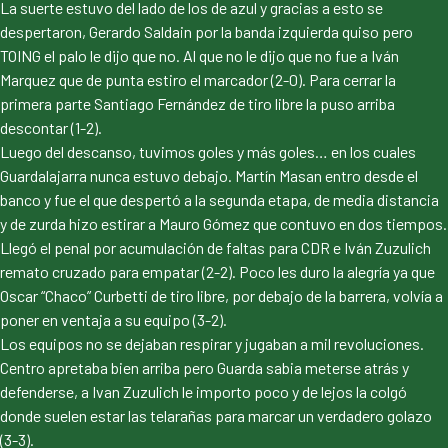
La suerte estuvo del lado de los de azul y gracias a esto se
despertaron, Gerardo Saldain por la banda izquierda quiso pero
TOING el palo le dijo que no. Al que no le dijo que no fue a Iván
Marquez que de punta estiro el marcador (2-0). Para cerrar la
primera parte Santiago Fernández de tiro libre la puso arriba
descontar (1-2).
Luego del descanso, tuvimos goles y más goles… en los cuales
Guardalajarra nunca estuvo debajo. Martín Masan entro desde el
banco y fue el que despertó a la segunda etapa, de media distancia
y de zurda hizo estirar a Mauro Gómez que contuvo en dos tiempos.
Llegó el penal por acumulación de faltas para CDR e Iván Zuzulich
remato cruzado para empatar (2-2). Poco les duro la alegría ya que
Oscar “Chaco” Curbetti de tiro libre, por debajo de la barrera, volvía a
poner en ventaja a su equipo (3-2).
Los equipos no se dejaban respirar y jugaban a mil revoluciones.
Centro apretaba bien arriba pero Guarda sabia meterse atrás y
defenderse, a Ivan Zuzulich le importo poco y de lejos la colgó
donde suelen estar las telarañas para marcar un verdadero golazo
(3-3).