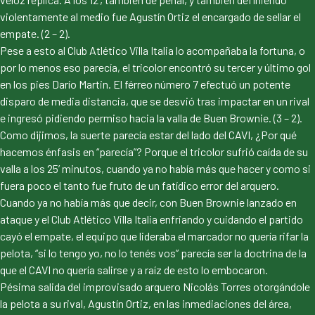
violentamente al medio fue Agustín Ortiz el encargado de sellar el
empate. (2 – 2).
Pese a esto al Club Atlético Villa Italia lo acompañaba la fortuna, o
por lo menos eso parecía, el tricolor encontró su tercer y último gol
en los pies Darío Martin. El férreo número 7 efectuó un potente
disparo de media distancia, que se desvió tras impactar en un rival
e ingresó pidiendo permiso hacia la valla de Buen Brownie. (3 – 2).
Como dijimos, la suerte parecía estar del lado del CAVI, ¿Por qué
hacemos énfasis en “parecía”? Porque el tricolor sufrió caída de su
valla a los 25’ minutos, cuando ya no había más que hacer y como si
fuera poco el tanto fue fruto de un fatídico error del arquero.
Cuando ya no había más que decir, con Buen Brownie lanzado en
ataque y el Club Atlético Villa Italia enfriando y cuidando el partido
cayó el empate, el equipo que lideraba el marcador no quería rifar la
pelota, “si lo tengo yo, no lo tenés vos” parecía ser la doctrina de la
que el CAVI no quería salirse y a raíz de esto lo embocaron.
Pésima salida del improvisado arquero Nicolás Torres otorgándole
la pelota a su rival, Agustín Ortiz, en las inmediaciones del área,