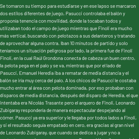
Se tomaron su tiempo para estudiarse y en ese lapso se marcaron
dos estilos diferentes de juego, Pasucci controlaba el balón y
proponía tenencia con movilidad, donde la tocaban todos y
utilizaban todo el campo de juego mientras que Finoli era mucho
más vertical, buscando con pelotazos a sus delanteros y tratando
de aprovechar alguna contra. Iban 10 minutos de partido y solo
teníamos un situación peligrosa por lado, la primera fue de Finoli
Finoli, en la cual Raúl Grondona conecta de cabeza un buen centro,
la pelota pega en el palo y se va, mientras que por el lado de
Pasucci, Emanuel Heredia iba a rematar de media distancia y el
balón se iría muy cerca del palo. A los chicos de Pasucci le costaba
mucho entrar al área con pelota dominada, por eso probaban con
disparos de media distancia, después del disparo de Heredia, el que
intentaba era Nicolás Trasante pero el arquero de Finoli, Leonardo
Zubigaray respondería de manera espectacular despejando al
córner. Pasucci ya era superior y le llegaba por todos lados a Finoli,
y si el resultado seguía empatado en cero, era gracias al gran nivel
de Leonardo Zubigaray, que cuando se dedica a jugar y no a