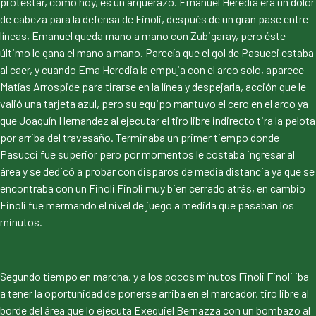
protestar, como hoy, es un arquerazo. Emanuel Heredia era un dolor
de cabeza para la defensa de Finoli, después de un gran pase entre
líneas, Emanuel queda mano a mano con Zubigaray, pero éste
último le gana el mano a mano. Parecía que el gol de Pasucci estaba
al caer, y cuando Ema Heredia la empuja con el arco solo, aparece
Matías Arrospide para tirarse en la línea y despejarla, acción que le
valió una tarjeta azul, pero su equipo mantuvo el cero en el arco ya
que Joaquín Hernandez al ejecutar el tiro libre indirecto tira la pelota
por arriba del travesaño. Terminaba un primer tiempo donde
Pasucci fue superior pero por momentos le costaba ingresar al
área y se dedicó a probar con disparos de media distancia ya que se
encontraba con un Finoli Finoli muy bien cerrado atrás, en cambio
Finoli fue mermando el nivel de juego a medida que pasaban los
minutos.
Segundo tiempo en marcha, y a los pocos minutos Finoli Finoli iba
a tener la oportunidad de ponerse arriba en el marcador, tiro libre al
borde del área que lo ejecuta Exequiel Bernazza con un bombazo al