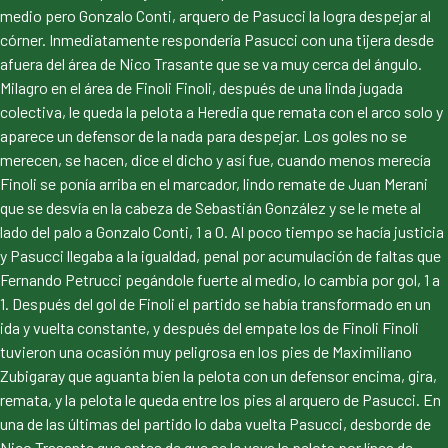
medio pero Gonzalo Conti, arquero de Pasucci la logra despejar al
córner. Inmediatamente respondería Pasucci con una tijera desde
afuera del área de Nico Trasante que se va muy cerca del ángulo.
Milagro en el área de Finoli Finoli, después de una linda jugada
colectiva, le queda la pelota a Heredia que remata con el arco solo y
aparece un defensor de la nada para despejar. Los goles no se
merecen, se hacen, dice el dicho y así fue, cuando menos merecía
Finoli se ponía arriba en el marcador, lindo remate de Juan Merani
que se desvía en la cabeza de Sebastián González y se le mete al
lado del palo a Gonzalo Conti, 1 a 0. Al poco tiempo se hacía justicia
y Pasucci llegaba a la igualdad, penal por acumulación de faltas que
Fernando Petrucci pegándole fuerte al medio, lo cambia por gol, 1 a
1. Después del gol de Finoli el partido se había transformado en un
ida y vuelta constante, y después del empate los de Finoli Finoli
tuvieron una ocasión muy peligrosa en los pies de Maximiliano
Zubigaray que aguanta bien la pelota con un defensor encima, gira,
remata, y la pelota le queda entre los pies al arquero de Pasucci. En
una de las últimas del partido lo daba vuelta Pasucci, desborde de
Nico Trasante que antes de que se le vaya la pelota por línea de