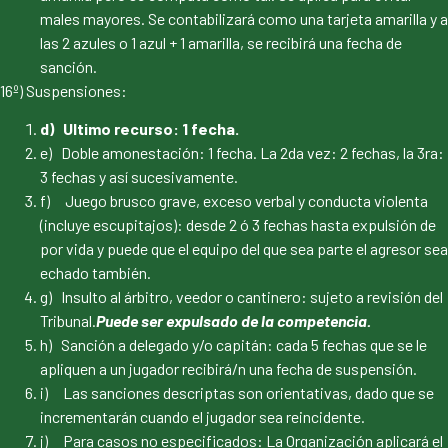
males mayores. Se contabilizará como una tarjeta amarilla y a
las 2 azules o 1 azul + 1 amarilla, se recibirá una fecha de
sanción.
16º) Suspensiones:
d) Ultimo recurso: 1 fecha.
e) Doble amonestación: 1 fecha. La 2da vez: 2 fechas, la 3ra:
3 fechas y así sucesivamente.
f) Juego brusco grave, exceso verbal y conducta violenta
(incluye escupitajos): desde 2 ó 3 fechas hasta expulsión de
por vida y puede que el equipo del que sea parte el agresor sea
echado también.
g) Insulto al árbitro, veedor o cantinero: sujeto a revisión del
Tribunal.
Puede ser expulsado de la competencia.
h) Sanción a delegado y/o capitán: cada 5 fechas que se le
apliquen a un jugador recibirá/n una fecha de suspensión.
i) Las sanciones descriptas son orientativas, dado que se
incrementarán cuando el jugador sea reincidente.
j) Para casos no especificados: La Organización aplicará el