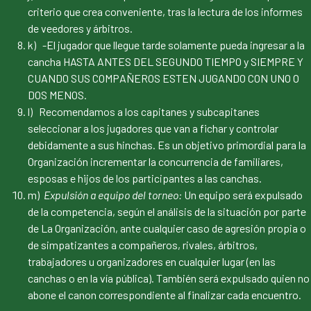
criterio que crea conveniente, tras la lectura de los informes
de veedores y árbitros.
k) -El jugador que llegue tarde solamente pueda ingresar a la
cancha HASTA ANTES DEL SEGUNDO TIEMPO y SIEMPRE Y
CUANDO SUS COMPAÑEROS ESTEN JUGANDO CON UNO O
DOS MENOS.
l) Recomendamos a los capitanes y subcapitanes
seleccionar a los jugadores que van a fichar y controlar
debidamente a sus hinchas. Es un objetivo primordial para la
Organización incrementar la concurrencia de familiares,
esposas e hijos de los participantes a las canchas.
m)
Expulsión a equipo del torneo:
Un equipo será expulsado
de la competencia, según el análisis de la situación por parte
de La Organización, ante cualquier caso de agresión propia o
de simpatizantes a compañeros, rivales, árbitros,
trabajadores u organizadores en cualquier lugar (en las
canchas o en la vía pública). También será expulsado quien no
abone el canon correspondiente al finalizar cada encuentro.