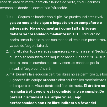
línea del área de meta, paralela a la línea de meta, en el lugar más
cercano en donde se cometió la infracción.
k) Saques de banda: con el pie. No pueden ir al área rival,
ya sea mediante pique o impacto en un compañero o
adversario
.
No se computará como falta. El juego
deberá ser reanudado mediante un TLI.
El arquero no
podrá tomar la pelota con sus manos al recibir un pase atrás,
ya sea de juego o lateral.
l) Si el balón toca en redes superiores, vendría a ser el “techo”,
el juego se reanudará con saque de banda. Desde el 2014, si la
pelota toca en cuerdas que atraviesen las canchas por la
mitad, el juego continuará.
m) Durante la ejecución de tiros libres no se permitirá que los
jugadores del equipo atacante obstaculicen los movimientos
del arquero o su visual dentro del área de meta.
El árbitro no
reanudará el juego si esta condición no se cumple. De
persistir la “molestia al arquero” el juego
seráreanudado con tiro libre indirecto a favor del