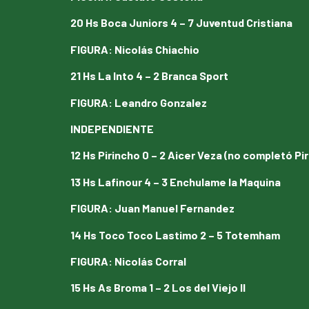
20 Hs Boca Juniors 4 – 7 Juventud Cristiana
FIGURA
:
Nicolás Chiachio
21 Hs La Into 4 – 2 Branca Sport
FIGURA
:
Leandro Gonzalez
INDEPENDIENTE
12 Hs Pirincho 0 – 2 Aicer Veza (no completó Pi
13 Hs Lafinour 4 – 3 Enchulame la Maquina
FIGURA
:
Juan Manuel Fernandez
14 Hs Toco Toco Lastimo 2 – 5 Totemham
FIGURA
:
Nicolás Corral
15 Hs As Broma 1 – 2 Los del Viejo II