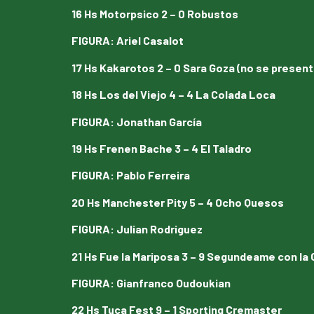
16 Hs Motorpsico 2 – 0 Robustos
FIGURA
:
Ariel Casalot
17 Hs Kakarotos 2 – 0 Sara Goza (no se present
18 Hs Los del Viejo 4 – 4 La Colada Loca
FIGURA
:
Jonathan García
19 Hs Frenen Bache 3 – 4 El Taladro
FIGURA
:
Pablo Ferreira
20 Hs Manchester Pity 5 – 4 Ocho Quesos
FIGURA
:
Julian Rodriguez
21 Hs Fue la Mariposa 3 – 9 Segundeame con la
FIGURA
:
Gianfranco Oudoukian
22 Hs Tuca Fest 9 – 1 Sporting Cremaster