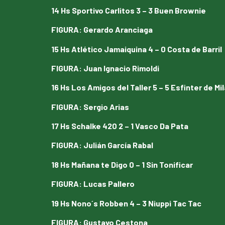
14 Hs Sportivo Carlitos 3 – 3 Buen Brownie
FIGURA
:
Gerardo Aranciaga
15 Hs Atlético Jamaiquina 4 – 0 Costa de Barril
FIGURA
:
Juan Ignacio Rimoldi
16 Hs Los Amigos del Taller 5 – 5 Esfinter de Mi
FIGURA
:
Sergio Arias
17 Hs Schalke 420 2 – 1 Vasco Da Pata
FIGURA
:
Julián García Rabal
18 Hs Mañana te Digo 0 – 1 Sin Tonificar
FIGURA
:
Lucas Pallero
19 Hs Nono´s Robben 4 – 3 Niuppi Tac Tac
FIGURA
:
Gustavo Cestona