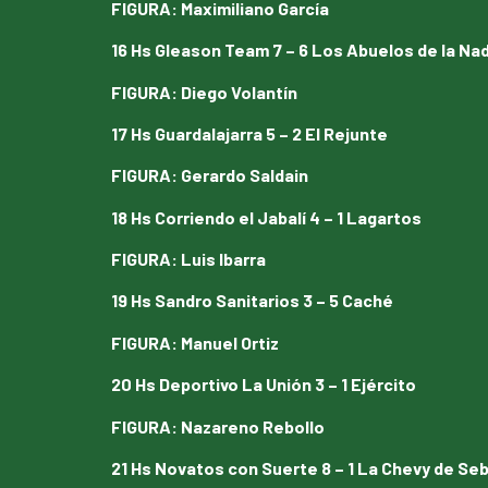
FIGURA
:
Maximiliano García
16 Hs Gleason Team 7 – 6 Los Abuelos de la Na
FIGURA
:
Diego Volantín
17 Hs Guardalajarra 5 – 2 El Rejunte
FIGURA
:
Gerardo Saldain
18 Hs Corriendo el Jabalí 4 – 1 Lagartos
FIGURA
:
Luis Ibarra
19 Hs Sandro Sanitarios 3 – 5 Caché
FIGURA
:
Manuel Ortiz
20 Hs Deportivo La Unión 3 – 1 Ejército
FIGURA
:
Nazareno Rebollo
21 Hs Novatos con Suerte 8 – 1 La Chevy de Se