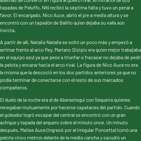
tapadas de Peluffo, NN recibió la séptima falta y tuvo un penal a
favor. El encargado, Nico Auce, abrió el pie a media altura y se
encontró con un tapadón de Baliño quien dejaba su valla aún
invicta.
A partir de allí, Natalia Natalia se soltó un poco más y empezó a
arrimar frente al arco Rey. Mariano Disipio era quien mejor trabajaba
en el equipo azul ya que pese a triunfar o fracasar no dejaba de pedir
la pelota y encarar hacia el arco rival. La figura de Nico Auce no era
la misma que la descoció en los dos partidos anteriores ya que no
podía terminar de conectarse con el resto de sus marcados
compañeros.
El duelo de la noche era el de Aberastegui con Sequeira quienes
renegaban mutuamente por hacerse capataces del partido. Cuando
el goleador logró escapar del central se encontró con un gran
achique y tapada del arquero sobre el minuto once. Un minuto
después, Matías Auce (ingresó por el irregular Poncetta) tomó una
pelota cinco metros delante de la media cancha y sacudió un