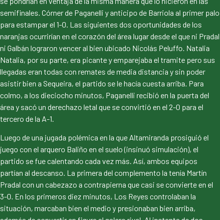
se pondrían en ventaja de la misma manera que lo hicieron en las
semifinales. Córner de Paganelli y anticipo de Barriola al primer palo
para estampar el 1-0. Las siguientes dos oportunidades de los
naranjas ocurrirían en el corazón del área lugar desde el que ni Pradal
ni Galbán lograron vencer al bien ubicado Nicolás Peluffo. Natalia
Natalia, por su parte, era picante y emparejaba el tramite pero sus
llegadas eran todas con remates de media distancia y sin poder
asistir bien a Sequeira, el partido se le hacía cuesta arriba. Para
colmo, a los dieciocho minutos, Paganelli recibió en la puerta del
área y sacó un derechazo letal que se convirtió en el 2-0 para el
tercero de la A-1.
Luego de una jugada polémica en la que Altamiranda prosiguió el
juego con el arquero Baliño en el suelo (insinuó simulación), el
partido se fue calentando cada vez más. Así, ambos equipos
partían al descanso. La primera del complemento la tenía Martín
Pradal con un cabezazo a contrapierna que casi se convierte en el
3-0. En los primeros diez minutos, Los Reyes controlaban la
situación, marcaban bien el medio y presionaban bien arriba,
además de convertir en figura al golero rival. Al instante de dos